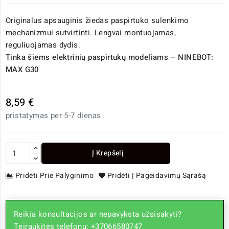
Originalus apsauginis žiedas paspirtuko sulenkimo
mechanizmui sutvirtinti. Lengvai montuojamas,
reguliuojamas dydis.
Tinka šiems elektrinių paspirtukų modeliams – NINEBOT:
MAX G30
8,59 €
pristatymas per 5-7 dienas
Į Krepšelį
Pridėti Prie Palyginimo
Pridėti Į Pageidavimų Sąrašą
Reikia konsultacijos ar nepavyksta užsisakyti?
Teiraukitės telefonu: +37066580747