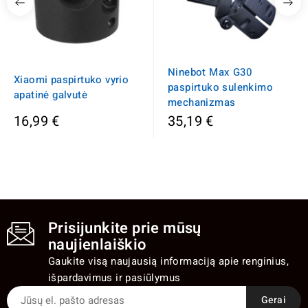
Ninebot Max G30
Xiaomi paspirtuko vyrio
paspirtuko sulenkimo
apatinė galvutė
mechanizmas
16,99 €
35,19 €
Prisijunkite prie mūsų
naujienlaiškio
Gaukite visą naujausią informaciją apie renginius,
išpardavimus ir pasiūlymus