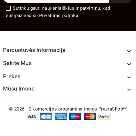
Sutinku gauti naujienlaiškius ir patvirtinu, kad
susipažinau su Privatumo politika.
Parduotuvės Informacija

Sekite Mus

Prekės

Mūsų Įmonė

cp
© 2026 - E-komercijos programinė įranga PrestaShop