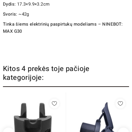
Dydis:
17.3×9.9×3.2cm
Svoris:
~42g
Tinka šiems elektrinių paspirtukų modeliams – NINEBOT:
MAX G30
Kitos 4 prekės toje pačioje
kategorijoje: