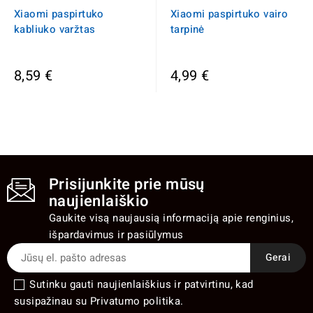
Xiaomi paspirtuko
Xiaomi paspirtuko vairo
kabliuko varžtas
tarpinė
8,59 €
4,99 €
Prisijunkite prie mūsų
naujienlaiškio
Gaukite visą naujausią informaciją apie renginius,
išpardavimus ir pasiūlymus
Sutinku gauti naujienlaiškius ir patvirtinu, kad
susipažinau su Privatumo politika.