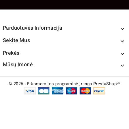
Parduotuvės Informacija

Sekite Mus

Prekės

Mūsų Įmonė

cp
© 2026 - E-komercijos programinė įranga PrestaShop