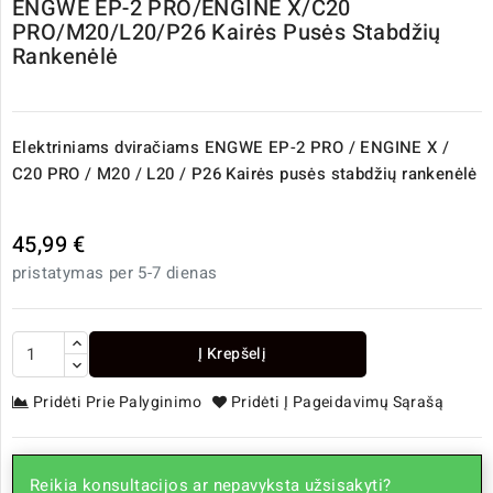
ENGWE EP-2 PRO/ENGINE X/C20
PRO/M20/L20/P26 Kairės Pusės Stabdžių
Rankenėlė
Elektriniams dviračiams
ENGWE EP-2 PRO / ENGINE X /
C20 PRO / M20 / L20 / P26 Kairės pusės stabdžių rankenėlė
45,99 €
pristatymas per 5-7 dienas
Į Krepšelį
Pridėti Prie Palyginimo
Pridėti Į Pageidavimų Sąrašą
Reikia konsultacijos ar nepavyksta užsisakyti?