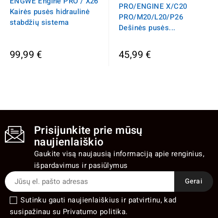
ENGWE Engine PRO / X26
PRO/ENGINE X/C20
Kairės pusės hidraulinė
PRO/M20/L20/P26
stabdžių sistema
Dešinės pusės...
99,99 €
45,99 €
Prisijunkite prie mūsų
naujienlaiškio
Gaukite visą naujausią informaciją apie renginius,
išpardavimus ir pasiūlymus
Sutinku gauti naujienlaiškius ir patvirtinu, kad
susipažinau su Privatumo politika.