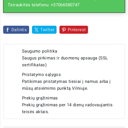
Teiraukitės telefonu: +37066580747
Dalintis
Twitter
Pinterest
Saugumo politika
Saugus pirkimas ir duomenų apsauga (SSL
sertifikatas)
Pristatymo sąlygos
Patikimas pristatymas tiesiai į namus arba į
mūsų atsiėmimo punktą Vilniuje.
Prekių grąžinimas
Prekių grąžinimas per 14 dienų vadovaujantis
teisės aktais.