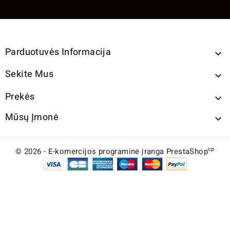
Parduotuvės Informacija

Sekite Mus

Prekės

Mūsų Įmonė

cp
© 2026 - E-komercijos programinė įranga PrestaShop