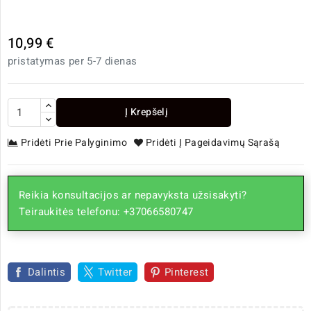
10,99 €
pristatymas per 5-7 dienas
Į Krepšelį
Pridėti Prie Palyginimo
Pridėti Į Pageidavimų Sąrašą
Reikia konsultacijos ar nepavyksta užsisakyti?
Teiraukitės telefonu: +37066580747
Dalintis
Twitter
Pinterest