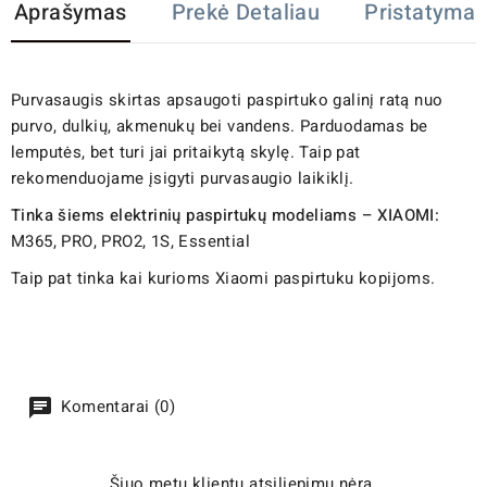
Aprašymas
Prekė Detaliau
Pristatymas
Purvasaugis skirtas apsaugoti paspirtuko galinį ratą nuo
purvo, dulkių, akmenukų bei vandens. Parduodamas be
lemputės, bet turi jai pritaikytą skylę. Taip pat
rekomenduojame įsigyti purvasaugio laikiklį.
Tinka šiems elektrinių paspirtukų modeliams – XIAOMI:
M365, PRO, PRO2, 1S, Essential
Taip pat tinka kai kurioms Xiaomi paspirtuku kopijoms.
Komentarai (0)
Šiuo metu klientų atsiliepimų nėra.