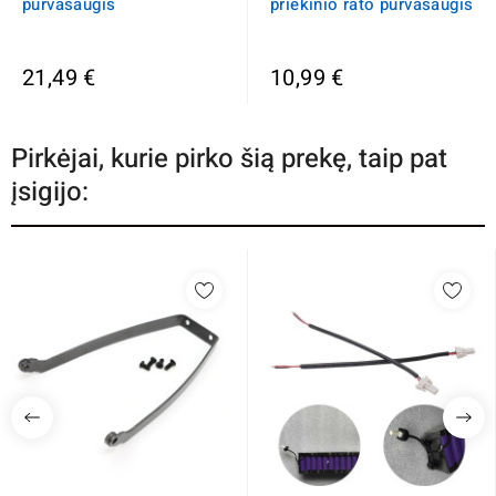
purvasaugis
priekinio rato purvasaugis
21,49 €
10,99 €
Pirkėjai, kurie pirko šią prekę, taip pat
įsigijo: