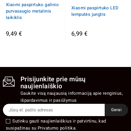
Xiaomi paspirtuko galinio
Xiaomi paspirtuko LED
purvasaugio metalinis
lemputės jungtis
laikiklis
9,49 €
6,99 €
Prisijunkite prie mūsų
naujienlaiškio
Gaukite visą naujausią informaciją apie renginius,
išpardavimus ir pasiūlymus
Sutinku gauti naujienlaiškius ir patvirtinu, kad
susipažinau su Privatumo politika.