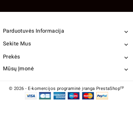
Parduotuvės Informacija

Sekite Mus

Prekės

Mūsų Įmonė

cp
© 2026 - E-komercijos programinė įranga PrestaShop