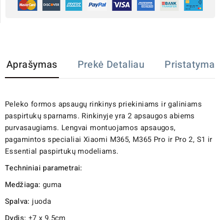
Aprašymas
Prekė Detaliau
Pristatymas
Peleko formos apsaugų rinkinys priekiniams ir galiniams
paspirtukų sparnams. Rinkinyje yra 2 apsaugos abiems
purvasaugiams. Lengvai montuojamos apsaugos,
pagamintos specialiai Xiaomi M365, M365 Pro ir Pro 2, S1 ir
Essential paspirtukų modeliams.
Techniniai parametrai:
Medžiaga:
guma
Spalva:
juoda
Dydis:
±7 x 9.5cm