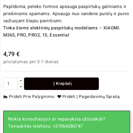
Papildoma, peleko formos apsauga paspirtukų galiniams ir
priekiniams sparnams. Apsaugo nuo vandens purslų ir purvo
važiuojant šlapiu paviršiumi.
Tinka šiems elektrinių paspirtukų modeliams – XIAOMI:
M365, PRO, PRO2, 1S, Essential
4,79 €
pristatymas per 5-7 dienas
Į Krepšelį
Pridėti Prie Palyginimo
Pridėti Į Pageidavimų Sąrašą
Reikia konsultacijos ar nepavyksta užsisakyti?
Teiraukitės telefonu: +37066580747