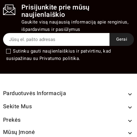
Prisijunkite prie mūsų
naujienlaiškio
Gaukite visą naujausią informaciją apie renginius,
išpardavimus ir pasiūlymus
Sutinku gauti naujienlaiškius ir patvirtinu, kad
susipažinau su Privatumo politika.
Parduotuvės Informacija

Sekite Mus

Prekės

Mūsų Įmonė
