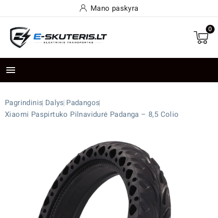
Mano paskyra
0

Pagrindinis
Dalys
Padangos
Xiaomi Paspirtuko Pilnavidurė Padanga – 8,5 Colio