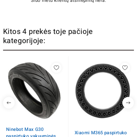
Šiuo metu klientų atsiliepimų nėra.
Kitos 4 prekės toje pačioje
kategorijoje:
Ninebot Max G30
Xiaomi M365 paspirtuko
paspirtuko vakuuminės