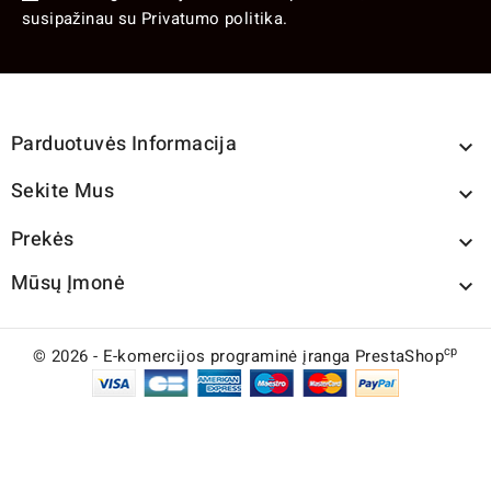
susipažinau su Privatumo politika.
Parduotuvės Informacija

Sekite Mus

Prekės

Mūsų Įmonė

cp
© 2026 - E-komercijos programinė įranga PrestaShop