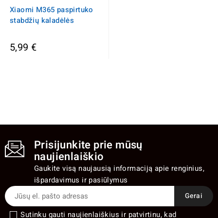
Xiaomi M365 paspirtuko
stabdžių kaladėlės
5,99 €
Prisijunkite prie mūsų
naujienlaiškio
Gaukite visą naujausią informaciją apie renginius,
išpardavimus ir pasiūlymus
Sutinku gauti naujienlaiškius ir patvirtinu, kad