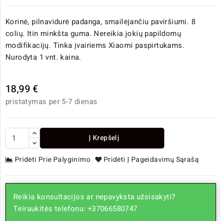
Korinė, pilnavidurė padanga, smailėjančiu paviršiumi. 8
colių. Itin minkšta guma. Nereikia jokių papildomų
modifikacijų. Tinka įvairiems Xiaomi paspirtukams.
Nurodyta 1 vnt. kaina.
18,99 €
pristatymas per 5-7 dienas
Į Krepšelį
Pridėti Prie Palyginimo
Pridėti Į Pageidavimų Sąrašą
Reikia konsultacijos ar nepavyksta užsisakyti?
Teiraukitės telefonu: +37066580747