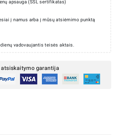
enų apsauga (SSL sertifikatas)
iesiai į namus arba į mūsų atsiėmimo punktą
 dienų vadovaujantis teisės aktais.
atsiskaitymo garantija