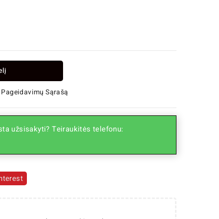
elį
 Į Pageidavimų Sąrašą
ta užsisakyti? Teiraukitės telefonu:
nterest