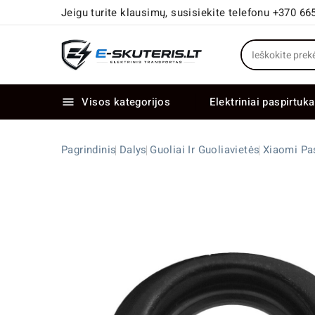
Jeigu turite klausimų, susisiekite telefonu +370 66
Visos kategorijos
Elektriniai paspirtuka

Elektriniai paspirtukai dideliais ratais
Elektriniai dviračiai su dviem varikliais
Pagrindinis
Dalys
Guoliai Ir Guoliavietės
Xiaomi Pa