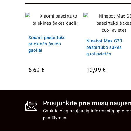
Xiaomi paspirtuko
Ninebot Max G30
priekinės šakės
paspirtuko šakės
guoliai
guoliavietės
6,69 €
10,99 €
Prisijunkite prie mūsų naujien
Gaukite visą naujausią informaciją apie re
pasiūlymus