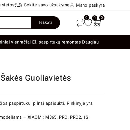
 vietos
Sekite savo užsakymą
Mano paskyra
0
0
0
Ieškoti
riniai vienračiai
El. paspirtukų remontas
Daugiau
 Šakės Guoliavietės
ios paspirtukui pilnai apsisukti. Rinkinyje yra
ų modeliams –
XIAOMI: M365, PRO, PRO2, 1S,