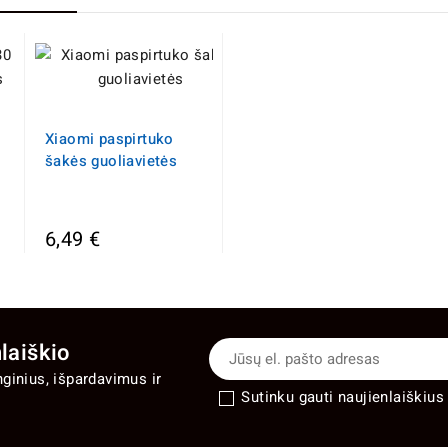
Xiaomi paspirtuko
šakės guoliavietės
6,49 €
laiškio
nginius, išpardavimus ir
Sutinku gauti naujienlaiškius 