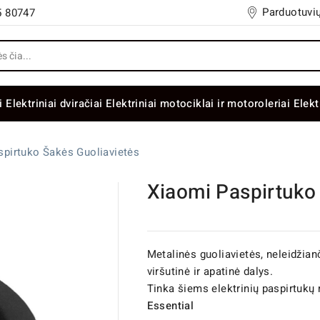
Parduotuvių
5 80747
i
Elektriniai dviračiai
Elektriniai motociklai ir motoroleriai
Elekt
spirtuko Šakės Guoliavietės
Xiaomi Paspirtuko
Metalinės guoliavietės, neleidžianč
viršutinė ir apatinė dalys.
Tinka šiems elektrinių paspirtuk
Essential