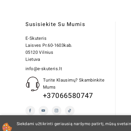
Susisiekite Su Mumis
E-Skuteris
Laisves Pr.60-1603kab.
05120 Vilnius
Lietuva
info@e-skuteris.lt
Turite Klausimų? Skambinkite
Mums
+37066580747
Siekdami užtikrinti geriausią naršymo patirtį, mūsų svetai