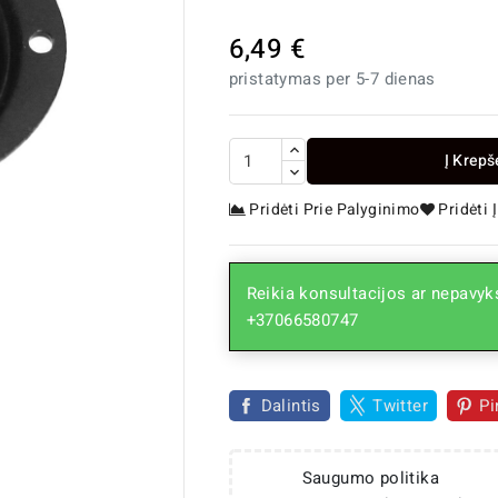
6,49 €
pristatymas per 5-7 dienas
Į Krepš
Pridėti Prie Palyginimo
Pridėti
Reikia konsultacijos ar nepavyks

+37066580747
Dalintis
Twitter
Pi
Saugumo politika