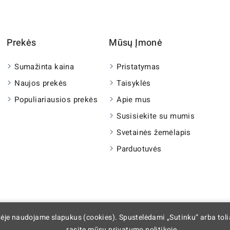
Prekės
Mūsų Įmonė
Sumažinta kaina
Pristatymas
Naujos prekės
Taisyklės
Populiariausios prekės
Apie mus
Susisiekite su mumis
Svetainės žemėlapis
Parduotuvės
nėje naudojame slapukus (cookies). Spustelėdami „Sutinku“ arba tol
rasite mūsų privatumo politikoje.