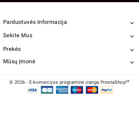
Parduotuvės Informacija

Sekite Mus

Prekės

Mūsų Įmonė

cp
© 2026 - E-komercijos programinė įranga PrestaShop