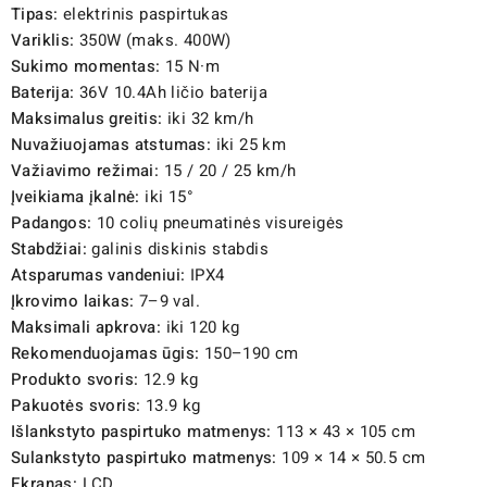
Tipas:
elektrinis paspirtukas
Variklis:
350W (maks. 400W)
Sukimo momentas:
15 N·m
Baterija:
36V 10.4Ah ličio baterija
Maksimalus greitis:
iki 32 km/h
Nuvažiuojamas atstumas:
iki 25 km
Važiavimo režimai:
15 / 20 / 25 km/h
Įveikiama įkalnė:
iki 15°
Padangos:
10 colių pneumatinės visureigės
Stabdžiai:
galinis diskinis stabdis
Atsparumas vandeniui:
IPX4
Įkrovimo laikas:
7–9 val.
Maksimali apkrova:
iki 120 kg
Rekomenduojamas ūgis:
150–190 cm
Produkto svoris:
12.9 kg
Pakuotės svoris:
13.9 kg
Išlankstyto paspirtuko matmenys:
113 × 43 × 105 cm
Sulankstyto paspirtuko matmenys:
109 × 14 × 50.5 cm
Ekranas:
LCD