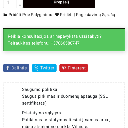
Į Krepšelį
Pridėti Prie Palyginimo
Pridėti Į Pageidavimų Sąrašą
Reikia konsultacijos ar nepavyksta užsisakyti?
Teiraukitės telefonu: +37066580747
Dalintis
Twitter
Pinterest
Saugumo politika
Saugus pirkimas ir duomenų apsauga (SSL
sertifikatas)
Pristatymo sąlygos
Patikimas pristatymas tiesiai į namus arba į
mūsų atsiėmimo punktą Vilniuje.