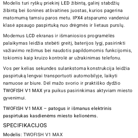
Modelis turi ryškų priekinį
LED
žibintą, galinį stabdžių
žibintą bei šonines atšvaitines juostas, kurios pagerina
matomumą tamsiu paros metu.
IPX4
atsparumo vandeniui
klasė apsaugo paspirtuką nuo drėgmės ir lietaus purslų.
Modernus
LCD
ekranas ir išmaniosios programėlės
palaikymas leidžia stebėti greitį, baterijos lygį, pasirinkti
važiavimo režimus bei naudotis papildomomis funkcijomis,
tokiomis kaip kruizo kontrolė ar užrakinimas telefonu.
Vos per kelias sekundes sulankstoma konstrukcija leidžia
paspirtuką lengvai transportuoti automobilyje, laikyti
namuose ar biure. Dėl mažo svorio ir praktiško dydžio
TWOFISH V1 MAX
yra puikus pasirinkimas aktyviam miesto
gyvenimui.
TWOFISH V1 MAX – patogus ir išmanus elektrinis
paspirtukas kasdienėms miesto kelionėms.
SPECIFIKACIJOS
Modelis:
TWOFISH V1 MAX