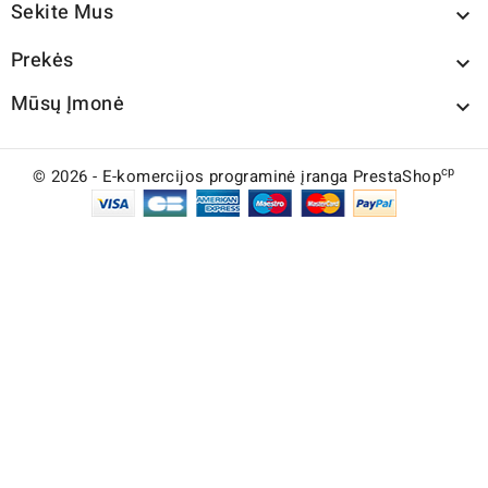
Sekite Mus

Prekės

Mūsų Įmonė

cp
© 2026 - E-komercijos programinė įranga PrestaShop