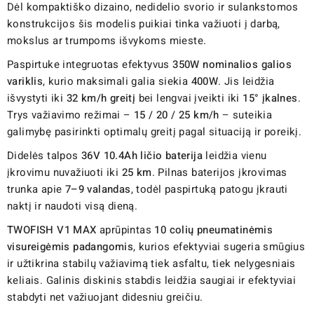
Dėl kompaktiško dizaino, nedidelio svorio ir sulankstomos
konstrukcijos šis modelis puikiai tinka važiuoti į darbą,
mokslus ar trumpoms išvykoms mieste.
Paspirtuke integruotas efektyvus
350W nominalios galios
variklis
, kurio maksimali galia siekia
400W
. Jis leidžia
išvystyti iki
32 km/h greitį
bei lengvai įveikti iki
15° įkalnes
.
Trys važiavimo režimai –
15 / 20 / 25 km/h
– suteikia
galimybę pasirinkti optimalų greitį pagal situaciją ir poreikį.
Didelės talpos
36V 10.4Ah ličio baterija
leidžia vienu
įkrovimu nuvažiuoti iki
25 km
. Pilnas baterijos įkrovimas
trunka apie
7–9 valandas
, todėl paspirtuką patogu įkrauti
naktį ir naudoti visą dieną.
TWOFISH V1 MAX
aprūpintas
10 colių pneumatinėmis
visureigėmis padangomis
, kurios efektyviai sugeria smūgius
ir užtikrina stabilų važiavimą tiek asfaltu, tiek nelygesniais
keliais. Galinis diskinis stabdis leidžia saugiai ir efektyviai
stabdyti net važiuojant didesniu greičiu.