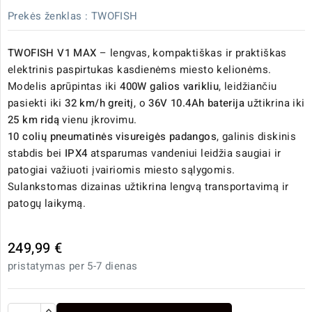
Prekės ženklas :
TWOFISH
TWOFISH V1 MAX
– lengvas, kompaktiškas ir praktiškas
elektrinis paspirtukas kasdienėms miesto kelionėms.
Modelis aprūpintas iki
400W galios varikliu
, leidžiančiu
pasiekti iki
32 km/h greitį
, o
36V 10.4Ah baterija
užtikrina iki
25 km ridą
vienu įkrovimu.
10 colių pneumatinės visureigės padangos
, galinis diskinis
stabdis bei
IPX4
atsparumas vandeniui leidžia saugiai ir
patogiai važiuoti įvairiomis miesto sąlygomis.
Sulankstomas dizainas užtikrina lengvą transportavimą ir
patogų laikymą.
249,99 €
pristatymas per 5-7 dienas