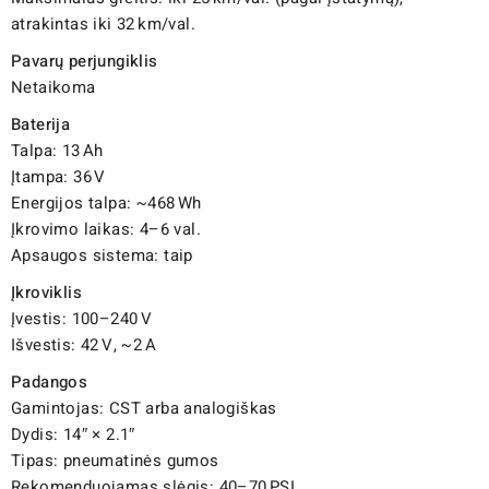
atrakintas iki 32 km/val.
Pavarų perjungiklis
Netaikoma
Baterija
Talpa: 13 Ah
Įtampa: 36 V
Energijos talpa: ~468 Wh
Įkrovimo laikas: 4–6 val.
Apsaugos sistema: taip
Įkroviklis
Įvestis: 100–240 V
Išvestis: 42 V, ~2 A
Padangos
Gamintojas: CST arba analogiškas
Dydis: 14″ × 2.1″
Tipas: pneumatinės gumos
Rekomenduojamas slėgis: 40–70 PSI