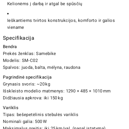
Kelionėms į darbą ir atgal be spūsčių
Ieškantiems tvirtos konstrukcijos, komforto ir galios
viename
Specifikacija
Bendra
Prekės ženklas: Samebike
Modelis: SM‑C02
Spalvos: juoda, balta, mėlyna, raudona
Pagrindinė specifikacija
Grynasis svoris: ~20 kg
Išskleisto modelio matmenys: 1290 × 485 × 1010 mm
Didžiausia apkrova: iki 150 kg
Variklis
Tipas: bešepetėlinis stebulės variklis
Nominali galia: 500 W
Maksimalus greitis: iki 25 km/val. (pagal įstatymą),