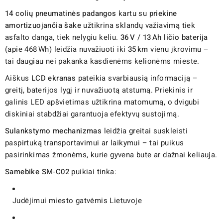
14 colių pneumatinės padangos
kartu su
priekine
amortizuojančia šake
užtikrina sklandų važiavimą tiek
asfalto danga, tiek nelygiu keliu.
36 V / 13 Ah ličio baterija
(apie 468 Wh) leidžia nuvažiuoti iki
35 km
vienu įkrovimu –
tai daugiau nei pakanka kasdienėms kelionėms mieste.
Aiškus
LCD ekranas
pateikia svarbiausią informaciją –
greitį, baterijos lygį ir nuvažiuotą atstumą. Priekinis ir
galinis LED apšvietimas užtikrina matomumą, o dvigubi
diskiniai stabdžiai garantuoja efektyvų sustojimą.
Sulankstymo mechanizmas
leidžia greitai suskleisti
paspirtuką transportavimui ar laikymui – tai puikus
pasirinkimas žmonėms, kurie gyvena bute ar dažnai keliauja.
Samebike SM‑C02
puikiai tinka:
Judėjimui miesto gatvėmis Lietuvoje