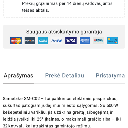
Prekių grąžinimas per 14 dienų vadovaujantis
teisės aktais.
Saugaus atsiskaitymo garantija
Aprašymas
Prekė Detaliau
Pristatymas
Samebike SM‑C02
– tai patikimas elektrinis paspirtukas,
sukurtas patogiam judėjimui miesto sąlygomis. Su
500 W
bešepetėliniu varikliu
, jis užtikrina greitą įsibėgėjimą ir
leidžia įveikti iki
25° įkalnes
, o maksimali greičio riba – iki
32 km/val.
, kai atrakintas gamintojo režimu.