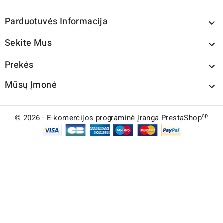
Parduotuvės Informacija

Sekite Mus

Prekės

Mūsų Įmonė

cp
© 2026 - E-komercijos programinė įranga PrestaShop