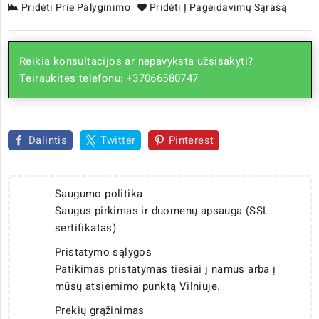
Pridėti Prie Palyginimo
Pridėti Į Pageidavimų Sąrašą
Reikia konsultacijos ar nepavyksta užsisakyti?
Teiraukitės telefonu: +37066580747
Dalintis
Twitter
Pinterest
Saugumo politika
Saugus pirkimas ir duomenų apsauga (SSL
sertifikatas)
Pristatymo sąlygos
Patikimas pristatymas tiesiai į namus arba į
mūsų atsiėmimo punktą Vilniuje.
Prekių grąžinimas