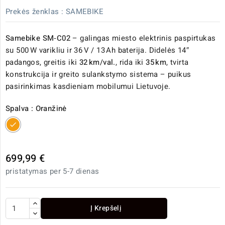
Prekės ženklas :
SAMEBIKE
Samebike SM‑C02
– galingas miesto elektrinis paspirtukas
su 500 W varikliu ir 36 V / 13 Ah baterija. Didelės 14″
padangos, greitis iki
32 km/val.
, rida iki
35 km
, tvirta
konstrukcija ir greito sulankstymo sistema – puikus
pasirinkimas kasdieniam mobilumui Lietuvoje.
Spalva : Oranžinė
Oranžinė
699,99 €
pristatymas per 5-7 dienas
Į Krepšelį