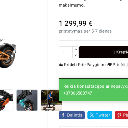
maksimumo.
1 299,99 €
pristatymas per 5-7 dienas
Į Krepš
Pridėti Prie Palyginimo
Pridėti

Reikia konsultacijos ar nepavyks
+37066580747
Dalintis
Twitter
Pi