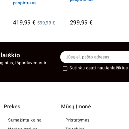
paspirtukas
Įprasta
419,99 €
299,99 €
599,99 €
kaina
laiškio
nginius, išpardavimus ir
Sutinku gauti naujienlaiškius 
Prekės
Mūsų Įmonė
Sumažinta kaina
Pristatymas