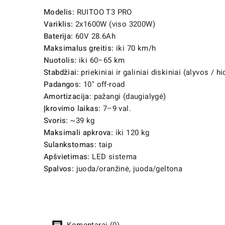
Modelis:
RUITOO T3 PRO
Variklis:
2x1600W (viso 3200W)
Baterija:
60V 28.6Ah
Maksimalus greitis:
iki 70 km/h
Nuotolis:
iki 60–65 km
Stabdžiai:
priekiniai ir galiniai diskiniai (alyvos / hi
Padangos:
10" off-road
Amortizacija:
pažangi (daugialygė)
Įkrovimo laikas:
7–9 val.
Svoris:
~39 kg
Maksimali apkrova:
iki 120 kg
Sulankstomas:
taip
Apšvietimas:
LED sistema
Spalvos:
juoda/oranžinė, juoda/geltona