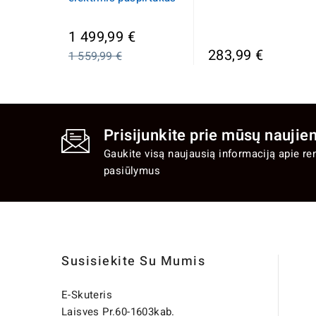
Įprasta
1 499,99 €
kaina
283,99 €
1 559,99 €
Prisijunkite prie mūsų naujien
Gaukite visą naujausią informaciją apie re
pasiūlymus
Susisiekite Su Mumis
E-Skuteris
Laisves Pr.60-1603kab.