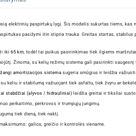
ią elektrinių paspirtukų lygį. Šis modelis sukurtas tiems, kas nori
spirtukas pasižymi itin stipria trauka. Greitas startas, stabilus 
ti iki
65 km
, todėl tai puikus pasirinkimas tiek ilgiems maršruta
ojūtį. Žinoma, su kelių režimų sistema gali pasirinkti saugesn
žangi amortizacijos sistema
sugeria smūgius ir leidžia važiuoti
u keliu ir stabilumą važiuojant tiek asfaltu, tiek žvyru ar bekelė
iai stabdžiai (alyvos / hidrauliniai)
leidžia greitai ir tiksliai sust
uo perkaitimo, perkrovos ir trumpųjų jungimų.
umą tiek dieną, tiek naktį.
 maksimumo: galios, greičio ir kontrolės viename.