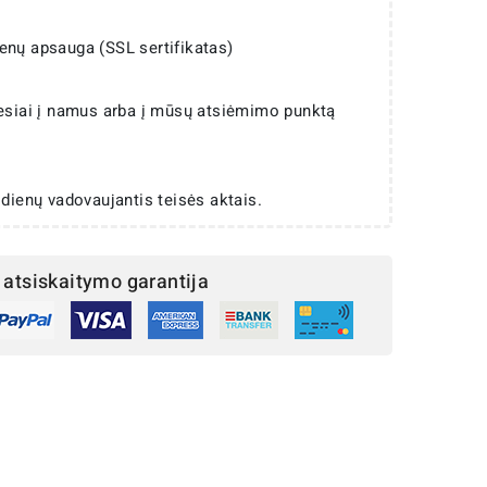
enų apsauga (SSL sertifikatas)
iesiai į namus arba į mūsų atsiėmimo punktą
 dienų vadovaujantis teisės aktais.
atsiskaitymo garantija