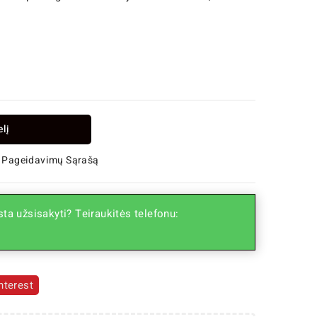
elį
 Į Pageidavimų Sąrašą
ta užsisakyti? Teiraukitės telefonu:
nterest