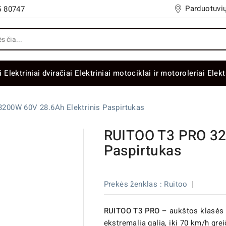
Parduotuvių
5 80747
i
Elektriniai dviračiai
Elektriniai motociklai ir motoroleriai
Elekt
200W 60V 28.6Ah Elektrinis Paspirtukas
RUITOO T3 PRO 32
Paspirtukas
Prekės ženklas :
Ruitoo
RUITOO T3 PRO
– aukštos klasės d
ekstremalia galia, iki 70 km/h grei