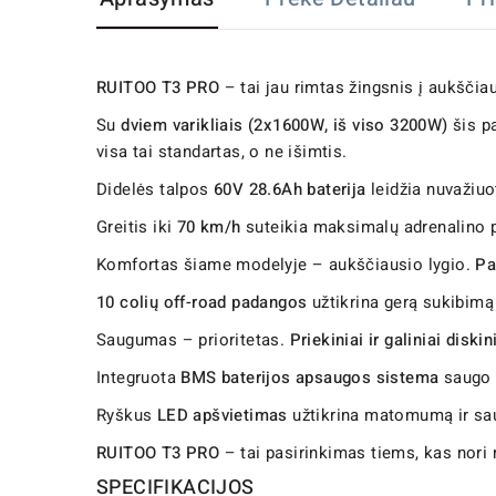
RUITOO T3 PRO
– tai jau rimtas žingsnis į aukščiaus
Su
dviem varikliais (2x1600W, iš viso 3200W)
šis pa
visa tai standartas, o ne išimtis.
Didelės talpos
60V 28.6Ah baterija
leidžia nuvažiuo
Greitis iki
70 km/h
suteikia maksimalų adrenalino p
Komfortas šiame modelyje – aukščiausio lygio.
Pa
10 colių off-road padangos
užtikrina gerą sukibimą s
Saugumas – prioritetas.
Priekiniai ir galiniai diskin
Integruota
BMS baterijos apsaugos sistema
saugo n
Ryškus
LED apšvietimas
užtikrina matomumą ir saug
RUITOO T3 PRO
– tai pasirinkimas tiems, kas nori
SPECIFIKACIJOS