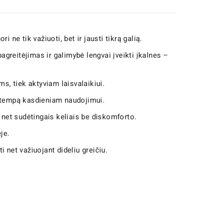
 ne tik važiuoti, bet ir jausti tikrą galią.
pagreitėjimas ir galimybė lengvai įveikti įkalnes –
ms, tiek aktyviam laisvalaikiui.
į tempą kasdieniam naudojimui.
 net sudėtingais keliais be diskomforto.
je.
oti net važiuojant dideliu greičiu.