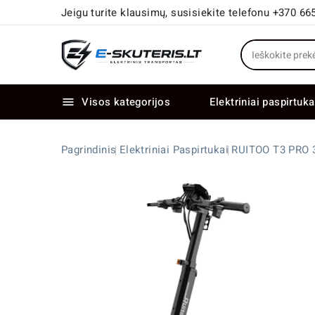
Jeigu turite klausimų, susisiekite telefonu +370 66
Visos kategorijos
Elektriniai paspirtuka

Elektriniai paspirtukai dideliais ratais
Elektriniai dviračiai su dviem varikliais
Pagrindinis
Elektriniai Paspirtukai
RUITOO T3 PRO 3