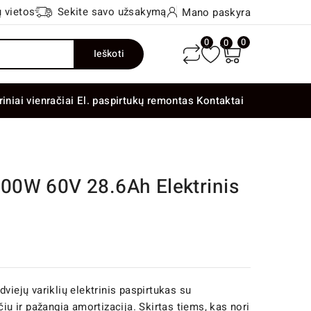
 vietos
Sekite savo užsakymą
Mano paskyra
0
0
0
Ieškoti
riniai vienračiai
El. paspirtukų remontas
Kontaktai
00W 60V 28.6Ah Elektrinis
viejų variklių elektrinis paspirtukas su
čiu ir pažangia amortizacija. Skirtas tiems, kas nori