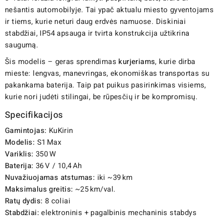
nešantis automobilyje. Tai ypač aktualu miesto gyventojams
ir tiems, kurie neturi daug erdvės namuose. Diskiniai
stabdžiai, IP54 apsauga ir tvirta konstrukcija užtikrina
saugumą.
Šis modelis – geras sprendimas
kurjeriams
, kurie dirba
mieste: lengvas, manevringas, ekonomiškas transportas su
pakankama baterija. Taip pat puikus pasirinkimas visiems,
kurie nori judėti stilingai, be rūpesčių ir be kompromisų.
Specifikacijos
Gamintojas:
KuKirin
Modelis:
S1 Max
Variklis:
350 W
Baterija:
36 V / 10,4 Ah
Nuvažiuojamas atstumas:
iki ~39 km
Maksimalus greitis:
~25 km/val.
Ratų dydis:
8 coliai
Stabdžiai:
elektroninis + pagalbinis mechaninis stabdys