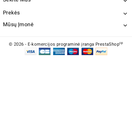

Prekės

Mūsų Įmonė

cp
© 2026 - E-komercijos programinė įranga PrestaShop