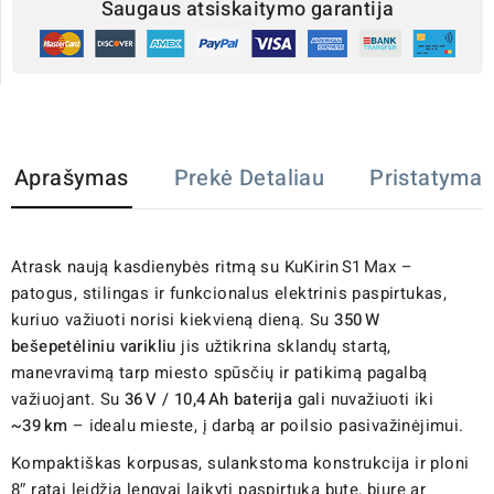
Saugaus atsiskaitymo garantija
Aprašymas
Prekė Detaliau
Pristatymas
Atrask naują kasdienybės ritmą su KuKirin S1 Max –
patogus, stilingas ir funkcionalus elektrinis paspirtukas,
kuriuo važiuoti norisi kiekvieną dieną. Su
350 W
bešepetėliniu varikliu
jis užtikrina sklandų startą,
manevravimą tarp miesto spūsčių ir patikimą pagalbą
važiuojant. Su
36 V / 10,4 Ah baterija
gali nuvažiuoti iki
~39 km
– idealu mieste, į darbą ar poilsio pasivažinėjimui.
Kompaktiškas korpusas, sulankstoma konstrukcija ir ploni
8″ ratai leidžia lengvai laikyti paspirtuką bute, biure ar