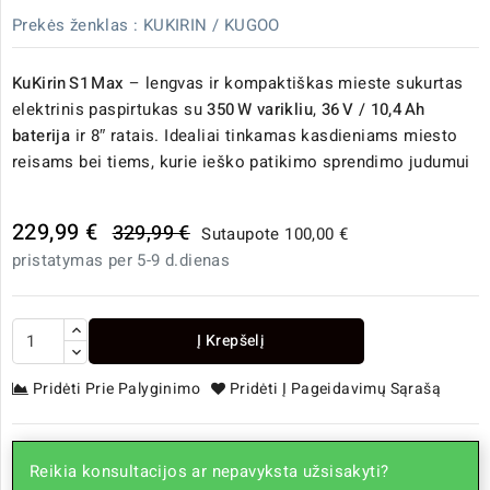
Prekės ženklas :
KUKIRIN / KUGOO
KuKirin S1 Max
– lengvas ir kompaktiškas mieste sukurtas
elektrinis paspirtukas su
350 W varikliu
,
36 V / 10,4 Ah
baterija
ir 8″ ratais. Idealiai tinkamas kasdieniams miesto
reisams bei tiems, kurie ieško patikimo sprendimo judumui
229,99 €
329,99 €
Sutaupote 100,00 €
pristatymas per 5-9 d.dienas
Į Krepšelį
Pridėti Prie Palyginimo
Pridėti Į Pageidavimų Sąrašą
Reikia konsultacijos ar nepavyksta užsisakyti?