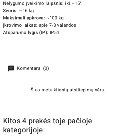
Nelygumo įveikimo laipsnis:
iki ~15°
Svoris:
~16 kg
Maksimali apkrova:
~100 kg
Įkrovimo laikas:
apie 7‑8 valandos
Atsparumo lygis (IP):
IP54
Komentarai (0)
Šiuo metu klientų atsiliepimų nėra.
Kitos 4 prekės toje pačioje
kategorijoje: