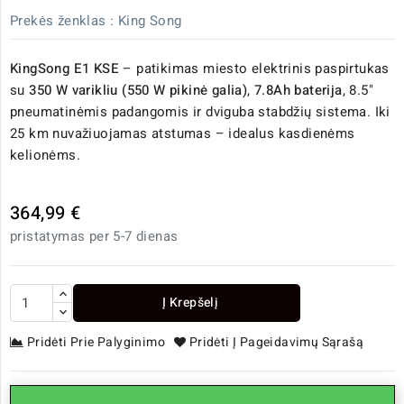
Prekės ženklas :
King Song
KingSong E1 KSE
– patikimas miesto elektrinis paspirtukas
su
350 W varikliu (550 W pikinė galia)
,
7.8Ah baterija
, 8.5"
pneumatinėmis padangomis ir dviguba stabdžių sistema. Iki
25 km nuvažiuojamas atstumas – idealus kasdienėms
kelionėms.
364,99 €
pristatymas per 5-7 dienas
Į Krepšelį
Pridėti Prie Palyginimo
Pridėti Į Pageidavimų Sąrašą