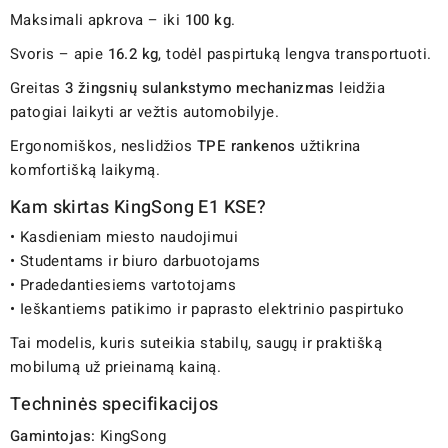
Maksimali apkrova – iki
100 kg
.
Svoris – apie
16.2 kg
, todėl paspirtuką lengva transportuoti.
Greitas
3 žingsnių sulankstymo mechanizmas
leidžia
patogiai laikyti ar vežtis automobilyje.
Ergonomiškos, neslidžios
TPE rankenos
užtikrina
komfortišką laikymą.
Kam skirtas KingSong E1 KSE?
• Kasdieniam miesto naudojimui
• Studentams ir biuro darbuotojams
• Pradedantiesiems vartotojams
• Ieškantiems patikimo ir paprasto elektrinio paspirtuko
Tai modelis, kuris suteikia stabilų, saugų ir praktišką
mobilumą už prieinamą kainą.
Techninės specifikacijos
Gamintojas:
KingSong