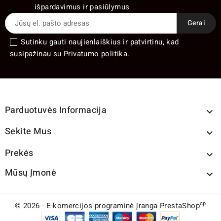
išpardavimus ir pasiūlymus
Sutinku gauti naujienlaiškius ir patvirtinu, kad
susipažinau su Privatumo politika.
Parduotuvės Informacija

Sekite Mus

Prekės

Mūsų Įmonė

cp
© 2026 - E-komercijos programinė įranga PrestaShop