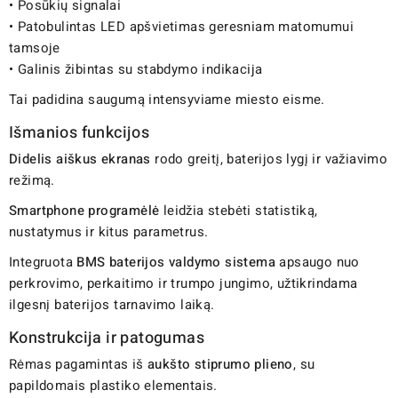
• Posūkių signalai
• Patobulintas LED apšvietimas geresniam matomumui
tamsoje
• Galinis žibintas su stabdymo indikacija
Tai padidina saugumą intensyviame miesto eisme.
Išmanios funkcijos
Didelis aiškus ekranas
rodo greitį, baterijos lygį ir važiavimo
režimą.
Smartphone programėlė
leidžia stebėti statistiką,
nustatymus ir kitus parametrus.
Integruota
BMS baterijos valdymo sistema
apsaugo nuo
perkrovimo, perkaitimo ir trumpo jungimo, užtikrindama
ilgesnį baterijos tarnavimo laiką.
Konstrukcija ir patogumas
Rėmas pagamintas iš
aukšto stiprumo plieno
, su
papildomais plastiko elementais.