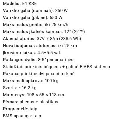
Modelis:
E1 KSE
Variklio galia (nominali):
350 W
Variklio galia (pikinė):
550 W
Maksimalus greitis:
iki 25 km/h
Maksimalus įkalnės kampas:
12° (22 %)
Akumuliatorius:
37V 7.8Ah (288.6 Wh)
Nuvažiuojamas atstumas:
iki 25 km
Įkrovimo laikas:
4.5–5.5 val.
Padangos dydis:
8.5" pneumatinės
Stabdžiai:
priekinis būgninis + galinė E-ABS sistema
Pakaba:
priekinė dviguba cilindrinė
Maksimali apkrova:
100 kg
Svoris:
~16.2 kg
Matmenys:
108 × 55 × 118 cm
Rėmas:
plienas + plastikas
Programėlė:
taip
BMS apsauga:
taip