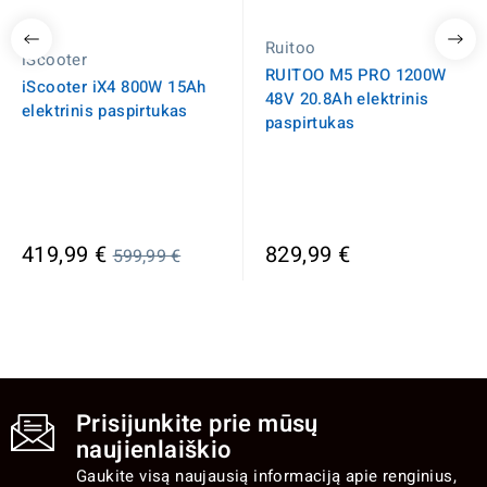
Ruitoo
iScooter
RUITOO M5 PRO 1200W
iScooter iX4 800W 15Ah
48V 20.8Ah elektrinis
elektrinis paspirtukas
paspirtukas
Įprasta
419,99 €
829,99 €
599,99 €
kaina
Prisijunkite prie mūsų
naujienlaiškio
Gaukite visą naujausią informaciją apie renginius,