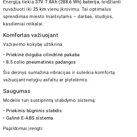
Energiją tiekia
37V 7.8Ah (288.6 Wh) baterija
, leidžianti
nuvažiuoti iki
25 km
vienu įkrovimu. Tai optimalus
sprendimas miesto maršrutams – darbas, studijos,
kasdieniai reikalai.
Komfortas važiuojant
Važiavimo kokybę užtikrina:
•
Priekinė dviguba cilindrinė pakaba
•
8.5 colio pneumatinės padangos
Šis derinys sumažina vibracijas ir suteikia komfortą
važiuojant nelygiu asfaltu ar plytelėmis.
Saugumas
Modelis turi sustiprintą stabdymo sistemą:
•
Priekinis būgninis stabdis
•
Galinė E-ABS sistema
Papildomai įrengti: