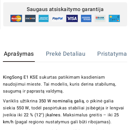
Saugaus atsiskaitymo garantija
Aprašymas
Prekė Detaliau
Pristatymas
KingSong E1 KSE
sukurtas patikimam kasdieniam
naudojimui mieste. Tai modelis, kuris derina stabilumą,
saugumą ir paprastą valdymą.
Variklis užtikrina
350 W nominalią galią
, o pikinė galia
siekia
550 W
, todėl paspirtukas stabiliai įsibėgėja ir lengvai
įveikia iki
22 % (12°) įkalnes
. Maksimalus greitis – iki
25
km/h
(pagal regiono nustatymus gali būti ribojamas).