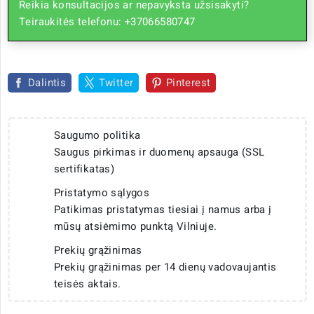
Reikia konsultacijos ar nepavyksta užsisakyti?
Teiraukitės telefonu: +37066580747
Dalintis
Twitter
Pinterest
Saugumo politika
Saugus pirkimas ir duomenų apsauga (SSL
sertifikatas)
Pristatymo sąlygos
Patikimas pristatymas tiesiai į namus arba į
mūsų atsiėmimo punktą Vilniuje.
Prekių grąžinimas
Prekių grąžinimas per 14 dienų vadovaujantis
teisės aktais.