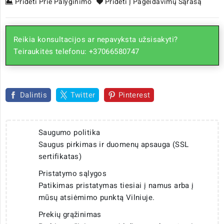
Pridėti Prie Palyginimo
Pridėti Į Pageidavimų Sąrašą
Reikia konsultacijos ar nepavyksta užsisakyti?
Teiraukitės telefonu: +37066580747
Dalintis
Twitter
Pinterest
Saugumo politika
Saugus pirkimas ir duomenų apsauga (SSL
sertifikatas)
Pristatymo sąlygos
Patikimas pristatymas tiesiai į namus arba į
mūsų atsiėmimo punktą Vilniuje.
Prekių grąžinimas