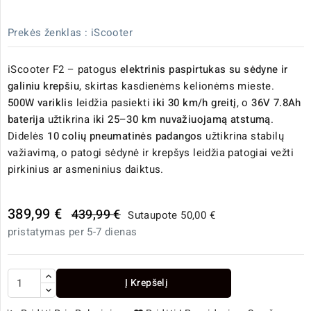
Prekės ženklas :
iScooter
iScooter F2 – patogus
elektrinis paspirtukas su sėdyne ir
galiniu krepšiu
, skirtas kasdienėms kelionėms mieste.
500W variklis
leidžia pasiekti
iki 30 km/h greitį
, o
36V 7.8Ah
baterija
užtikrina
iki 25–30 km nuvažiuojamą atstumą
.
Didelės
10 colių pneumatinės padangos
užtikrina stabilų
važiavimą, o patogi sėdynė ir krepšys leidžia patogiai vežti
pirkinius ar asmeninius daiktus.
389,99 €
439,99 €
Sutaupote 50,00 €
pristatymas per 5-7 dienas
Į Krepšelį