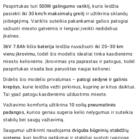
Paspirtukas turi
500W galingumo variklį
, kuris leidžia
pasiekti
iki 30 km/h maksimalų greitį
ir užtikrina sklandų
įsibėgėjimą. Variklis suteikia pakankamai galios patogiai
važiuoti miesto gatvėmis ir lengvai įveikti nedidelius
įkalnes.
36V 7.8Ah ličio baterija
leidžia nuvažiuoti
iki 25–30 km
vienu įkrovimu
, todėl šis modelis idealiai tinka kasdienėms
miesto kelionėms. Įkrovimas yra paprastas ir patogus, todėl
paspirtukas visada bus paruoštas naujai kelionei.
Didelis šio modelio privalumas –
patogi sėdynė ir galinis
krepšys
, kurie leidžia vežti pirkinius, kuprinę ar kitus daiktus.
Tai ypač patogu kasdienėms užduotims mieste.
Važiavimo komfortą užtikrina
10 colių pneumatinės
padangos
, kurios geriau sugeria kelio nelygumus ir suteikia
stabilų bei saugų važiavimą.
Saugumui užtikrinti naudojama
dviguba būgninių stabdžių
sistema
, kuri leidžia patikimai ir stabiliai sustoti įvairiose