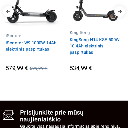
King Song
iScooter
KingSong N14 KSE 500W
iScooter W9 1000W 14Ah
10.4Ah elektrinis
elektrinis paspirtukas
paspirtukas
Įprasta
579,99 €
534,99 €
599,99 €
kaina
Prisijunkite prie mūsų
naujienlaiškio
Gaukite visą naujausią informaciją apie renginius,