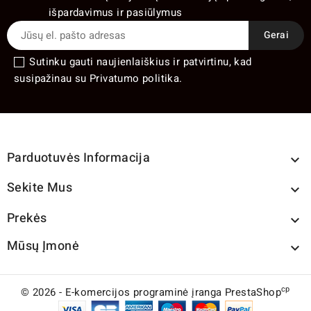
išpardavimus ir pasiūlymus
Sutinku gauti naujienlaiškius ir patvirtinu, kad
susipažinau su Privatumo politika.
Parduotuvės Informacija

Sekite Mus

Prekės

Mūsų Įmonė

cp
© 2026 - E-komercijos programinė įranga PrestaShop