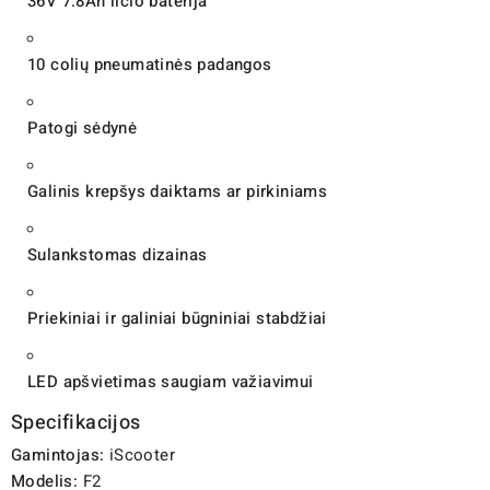
36V 7.8Ah ličio baterija
10 colių pneumatinės padangos
Patogi sėdynė
Galinis krepšys daiktams ar pirkiniams
Sulankstomas dizainas
Priekiniai ir galiniai būgniniai stabdžiai
LED apšvietimas saugiam važiavimui
Specifikacijos
Gamintojas:
iScooter
Modelis:
F2