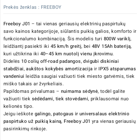
Prekės ženklas :
FREEBOY
Freeboy J01
– tai vienas geriausių elektrinių paspirtukų
savo kainos kategorijoje, siūlantis puikią galios, komforto ir
funkcionalumo kombinaciją. Šis modelis turi
800W variklį
,
leidžiantį pasiekti iki
45 km/h greitį
, bei
48V 15Ah bateriją
,
kuri užtikrina iki
40–45 km nuotolį vienu įkrovimu
.
Didelės
10 colių off-road padangos
,
dvigubi diskiniai
stabdžiai
,
aukštos kokybės amortizacija
ir
IPX5 atsparumas
vandeniui
leidžia saugiai važiuoti tiek miesto gatvėmis, tiek
miško takais ar žvyrkeliais.
Papildomas privalumas –
nuimama sėdynė
, todėl galite
važiuoti tiek
sėdėdami, tiek stovėdami
, priklausomai nuo
kelionės tipo.
Jeigu ieškote
galingo, patogaus ir universalaus elektrinio
paspirtuko už puikią kainą
,
Freeboy J01
yra vienas geriausių
pasirinkimų rinkoje.