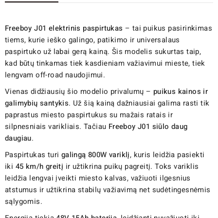
Freeboy J01 elektrinis paspirtukas
– tai puikus pasirinkimas
tiems, kurie ieško galingo, patikimo ir universalaus
paspirtuko už labai gerą kainą. Šis modelis sukurtas taip,
kad būtų tinkamas tiek kasdieniam važiavimui mieste, tiek
lengvam off-road naudojimui.
Vienas didžiausių šio modelio privalumų –
puikus kainos ir
galimybių santykis
. Už šią kainą dažniausiai galima rasti tik
paprastus miesto paspirtukus su mažais ratais ir
silpnesniais varikliais. Tačiau
Freeboy J01 siūlo daug
daugiau
.
Paspirtukas turi
galingą 800W variklį
, kuris leidžia pasiekti
iki
45 km/h greitį
ir užtikrina puikų pagreitį. Toks variklis
leidžia lengvai įveikti miesto kalvas, važiuoti ilgesnius
atstumus ir užtikrina stabilų važiavimą net sudėtingesnėmis
sąlygomis.
Energiją tiekia
48V 15Ah baterija
, leidžianti nuvažiuoti iki