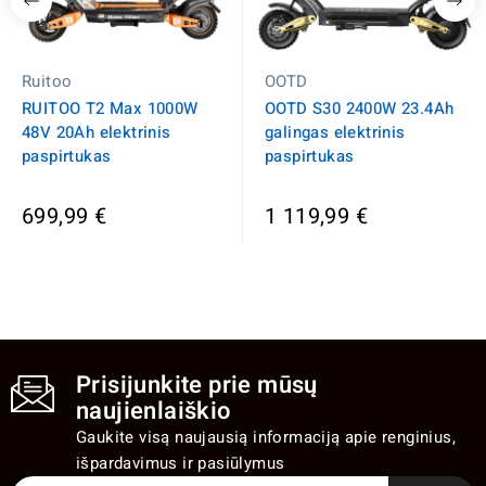
Ruitoo
OOTD
RUITOO T2 Max 1000W
OOTD S30 2400W 23.4Ah
48V 20Ah elektrinis
galingas elektrinis
paspirtukas
paspirtukas
699,99 €
1 119,99 €
Prisijunkite prie mūsų
naujienlaiškio
Gaukite visą naujausią informaciją apie renginius,
išpardavimus ir pasiūlymus