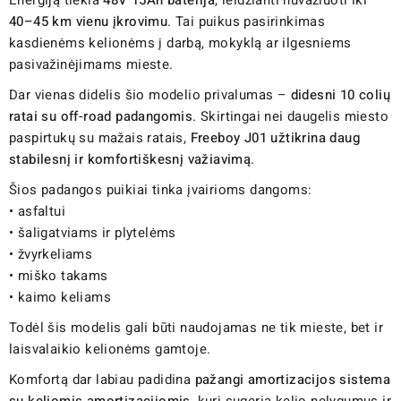
40–45 km vienu įkrovimu
. Tai puikus pasirinkimas
kasdienėms kelionėms į darbą, mokyklą ar ilgesniems
pasivažinėjimams mieste.
Dar vienas didelis šio modelio privalumas –
didesni 10 colių
ratai su off-road padangomis
. Skirtingai nei daugelis miesto
paspirtukų su mažais ratais,
Freeboy J01 užtikrina daug
stabilesnį ir komfortiškesnį važiavimą
.
Šios padangos puikiai tinka įvairioms dangoms:
• asfaltui
• šaligatviams ir plytelėms
• žvyrkeliams
• miško takams
• kaimo keliams
Todėl šis modelis gali būti naudojamas ne tik mieste, bet ir
laisvalaikio kelionėms gamtoje.
Komfortą dar labiau padidina
pažangi amortizacijos sistema
su keliomis amortizacijomis
, kuri sugeria kelio nelygumus ir