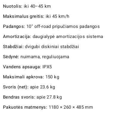
Nuotolis:
iki 40–45 km
Maksimalus greitis:
iki 45 km/h
Padangos:
10" off-road pripučiamos padangos
Amortizacija:
daugialypė amortizacijos sistema
Stabdžiai:
dvigubi diskiniai stabdžiai
Sėdynė:
nuimama, reguliuojama
Vandens apsauga:
IPX5
Maksimali apkrova:
150 kg
Svoris (net):
apie 23.6 kg
Bendras svoris:
apie 27.8 kg
Pakuotės matmenys:
1180 × 260 × 485 mm