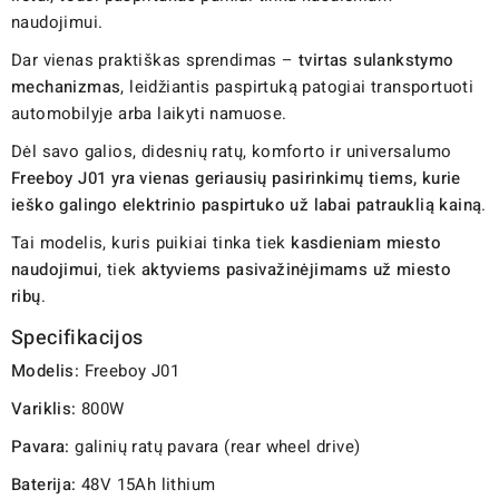
naudojimui.
Dar vienas praktiškas sprendimas –
tvirtas sulankstymo
mechanizmas
, leidžiantis paspirtuką patogiai transportuoti
automobilyje arba laikyti namuose.
Dėl savo galios, didesnių ratų, komforto ir universalumo
Freeboy J01 yra vienas geriausių pasirinkimų tiems, kurie
ieško galingo elektrinio paspirtuko už labai patrauklią kainą
.
Tai modelis, kuris puikiai tinka tiek
kasdieniam miesto
naudojimui
, tiek
aktyviems pasivažinėjimams už miesto
ribų
.
Specifikacijos
Modelis:
Freeboy J01
Variklis:
800W
Pavara:
galinių ratų pavara (rear wheel drive)
Baterija:
48V 15Ah lithium