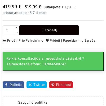
419,99 €
519,99 €
Sutaupote 100,00 €
pristatymas per 5-7 dienas
Į Krepšelį
Pridėti Prie Palyginimo
Pridėti Į Pageidavimų Sąrašą
Reikia konsultacijos ar nepavyksta užsisakyti?
Teiraukitės telefonu: +37066580747
Dalintis
Twitter
Pinterest
Saugumo politika