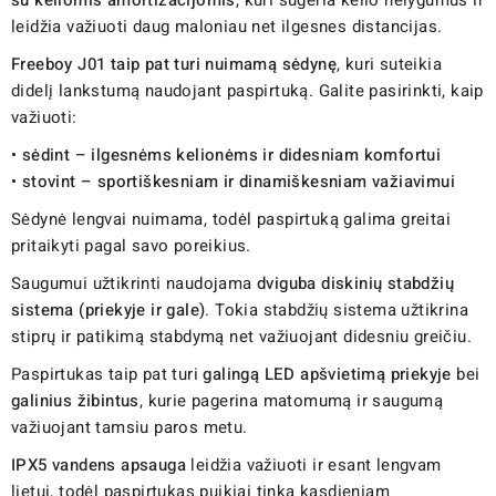
leidžia važiuoti daug maloniau net ilgesnes distancijas.
Freeboy J01 taip pat turi nuimamą sėdynę
, kuri suteikia
didelį lankstumą naudojant paspirtuką. Galite pasirinkti, kaip
važiuoti:
•
sėdint – ilgesnėms kelionėms ir didesniam komfortui
•
stovint – sportiškesniam ir dinamiškesniam važiavimui
Sėdynė lengvai nuimama, todėl paspirtuką galima greitai
pritaikyti pagal savo poreikius.
Saugumui užtikrinti naudojama
dviguba diskinių stabdžių
sistema (priekyje ir gale)
. Tokia stabdžių sistema užtikrina
stiprų ir patikimą stabdymą net važiuojant didesniu greičiu.
Paspirtukas taip pat turi
galingą LED apšvietimą priekyje
bei
galinius žibintus
, kurie pagerina matomumą ir saugumą
važiuojant tamsiu paros metu.
IPX5 vandens apsauga
leidžia važiuoti ir esant lengvam
lietui, todėl paspirtukas puikiai tinka kasdieniam