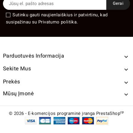
Sutinku gauti naujienlaiškius ir patvirtinu, kad
susipažinau su Privatumo politika.
Parduotuvės Informacija

Sekite Mus

Prekės

Mūsų Įmonė

cp
© 2026 - E-komercijos programinė įranga PrestaShop