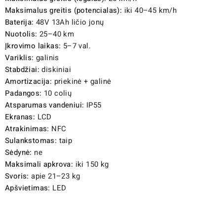
Maksimalus greitis (potencialas):
iki 40–45 km/h
Baterija:
48V 13Ah ličio jonų
Nuotolis:
25–40 km
Įkrovimo laikas:
5–7 val.
Variklis:
galinis
Stabdžiai:
diskiniai
Amortizacija:
priekinė + galinė
Padangos:
10 colių
Atsparumas vandeniui:
IP55
Ekranas:
LCD
Atrakinimas:
NFC
Sulankstomas:
taip
Sėdynė:
ne
Maksimali apkrova:
iki 150 kg
Svoris:
apie 21–23 kg
Apšvietimas:
LED