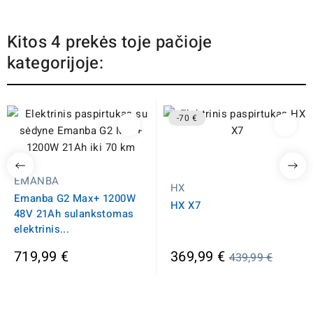
Kitos 4 prekės toje pačioje
kategorijoje:
-70 €
EMANBA
HX
Emanba G2 Max+ 1200W
HX X7
48V 21Ah sulankstomas
elektrinis...
Įprasta
719,99 €
369,99 €
439,99 €
kaina