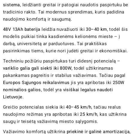
sistema
, leidžianti greitai ir patogiai naudotis paspirtuku be
tradicinio rakto. Tai modernus sprendimas, kuris padidina
naudojimo komfortą ir saugumą.
48V 13Ah baterija
leidžia nuvažiuoti iki
30–40 km
, todėl šis
modelis puikiai tinka kasdienėms kelionėms mieste – į
darbą, universitetą ar parduotuves. Tai praktiškas
pasirinkimas tiems, kurie nori judėti greitai ir ekonomiškai.
Techniniu požiūriu paspirtukas turi didesnį potencialą –
variklio galia gali siekti iki 800W
, todėl užtikrinamas
pakankamas pagreitis ir stabilus važiavimas. Tačiau pagal
Europos Sąjungos reikalavimus
jis yra apribotas iki
250W
nominalios galios
, todėl yra
visiškai legalus naudoti
Lietuvoje
.
Greičio potencialas siekia iki
40–45 km/h
, tačiau realus
naudojimo režimas yra apribotas iki
25 km/h
, kas užtikrina
saugų ir teisėtą važiavimą miesto sąlygomis.
Važiavimo komfortą užtikrina
priekinė ir galinė amortizacija
,