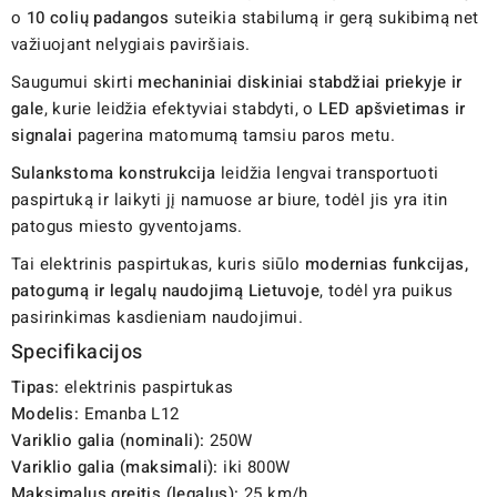
o
10 colių padangos
suteikia stabilumą ir gerą sukibimą net
važiuojant nelygiais paviršiais.
Saugumui skirti
mechaniniai diskiniai stabdžiai priekyje ir
gale
, kurie leidžia efektyviai stabdyti, o
LED apšvietimas ir
signalai
pagerina matomumą tamsiu paros metu.
Sulankstoma konstrukcija
leidžia lengvai transportuoti
paspirtuką ir laikyti jį namuose ar biure, todėl jis yra itin
patogus miesto gyventojams.
Tai elektrinis paspirtukas, kuris siūlo
modernias funkcijas,
patogumą ir legalų naudojimą Lietuvoje
, todėl yra puikus
pasirinkimas kasdieniam naudojimui.
Specifikacijos
Tipas:
elektrinis paspirtukas
Modelis:
Emanba L12
Variklio galia (nominali):
250W
Variklio galia (maksimali):
iki 800W
Maksimalus greitis (legalus):
25 km/h