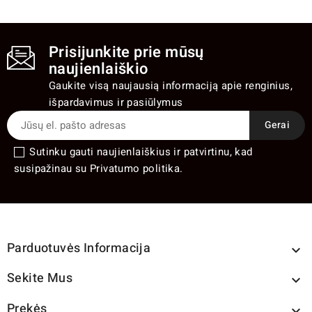
Prisijunkite prie mūsų
naujienlaiškio
Gaukite visą naujausią informaciją apie renginius,
išpardavimus ir pasiūlymus
Sutinku gauti naujienlaiškius ir patvirtinu, kad
susipažinau su Privatumo politika.
Parduotuvės Informacija

Sekite Mus

Prekės
