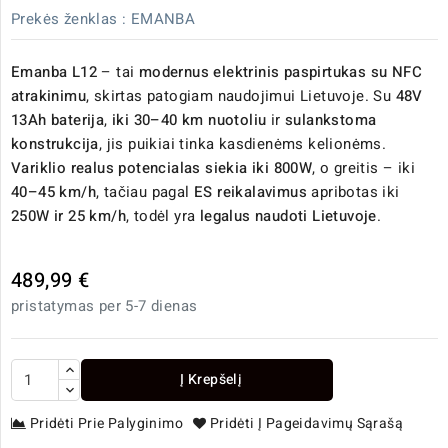
Prekės ženklas :
EMANBA
Emanba L12
– tai
modernus elektrinis paspirtukas su NFC
atrakinimu
, skirtas patogiam naudojimui Lietuvoje. Su
48V
13Ah baterija
,
iki 30–40 km nuotoliu
ir
sulankstoma
konstrukcija
, jis puikiai tinka kasdienėms kelionėms.
Variklio realus potencialas siekia iki 800W
, o greitis – iki
40–45 km/h
, tačiau pagal
ES reikalavimus
apribotas iki
250W ir 25 km/h
, todėl yra
legalus naudoti Lietuvoje
.
489,99 €
pristatymas per 5-7 dienas
Į Krepšelį
Pridėti Prie Palyginimo
Pridėti Į Pageidavimų Sąrašą