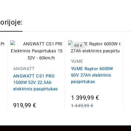
orijoje:
-50 €
YUME
ANGWATT
YUME Raptor 6000W
60V 27Ah elektrinis
ANGWATT CS1 PRO
paspirtukas
1500W 52V 22.5Ah
elektrinis paspirtukas
Įprasta
1 399,99 €
kaina
919,99 €
1 449,99 €