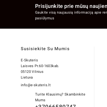
Prisijunkite prie mūsų naujien
Gaukite visą naujausią informaciją apie re
pasiūlymus
Susisiekite Su Mumis
E-Skuteris
Laisves Pr.60-1603kab.
05120 Vilnius
Lietuva
info@e-skuteris.lt
Turite Klausimų? Skambinkite
Mums