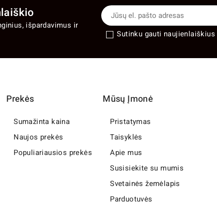
laiškio
nginius, išpardavimus ir
Sutinku gauti naujienlaiškius 
Prekės
Mūsų Įmonė
Sumažinta kaina
Pristatymas
Naujos prekės
Taisyklės
Populiariausios prekės
Apie mus
Susisiekite su mumis
Svetainės žemėlapis
Parduotuvės