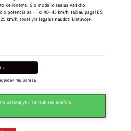
iesto kelionėms. Šio modelio
realus variklio
ičio potencialas – iki
40–45 km/h
, tačiau pagal
ES
 25 km/h
, todėl yra
legalus naudoti Lietuvoje
.
elį
Pageidavimų Sąrašą
ta užsisakyti? Teiraukitės telefonu: