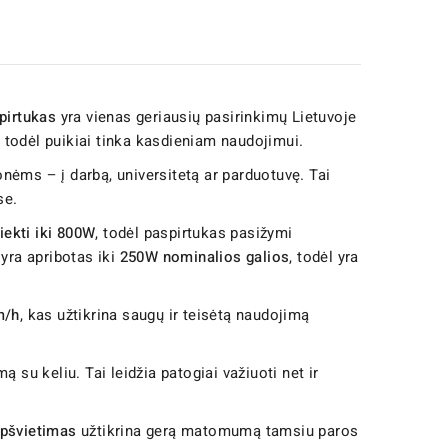
pirtukas
yra vienas geriausių pasirinkimų Lietuvoje
 todėl puikiai tinka kasdieniam naudojimui.
ionėms – į darbą, universitetą ar parduotuvę. Tai
se.
siekti iki 800W
, todėl paspirtukas pasižymi
 yra apribotas iki
250W nominalios galios
, todėl yra
m/h
, kas užtikrina saugų ir teisėtą naudojimą
ą su keliu. Tai leidžia patogiai važiuoti net ir
pšvietimas
užtikrina gerą matomumą tamsiu paros