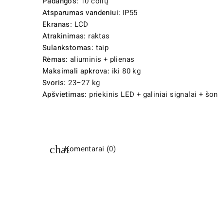
Padangos:
10 colių
Atsparumas vandeniui:
IP55
Ekranas:
LCD
Atrakinimas:
raktas
Sulankstomas:
taip
Rėmas:
aliuminis + plienas
Maksimali apkrova:
iki 80 kg
Svoris:
23–27 kg
Apšvietimas:
priekinis LED + galiniai signalai + šo
Komentarai (0)