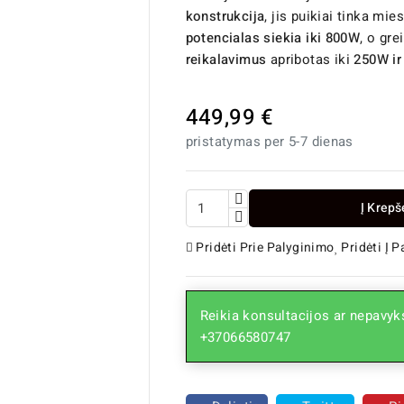
konstrukcija
, jis puikiai tinka m
potencialas siekia iki 800W
, o gre
reikalavimus
apribotas iki
250W ir
449,99 €
pristatymas per 5-7 dienas
Į Krepš
Pridėti Prie Palyginimo
Pridėti Į 
Reikia konsultacijos ar nepavyks
+37066580747