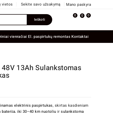
 vietos
Sekite savo užsakymą
Mano paskyra
0
0
0
Ieškoti
riniai vienračiai
El. paspirtukų remontas
Kontaktai
 48V 13Ah Sulankstomas
kas
einamas elektrinis paspirtukas
, skirtas kasdieniam
 baterija
,
iki 30–40 km nuotoliu
ir
sulankstoma