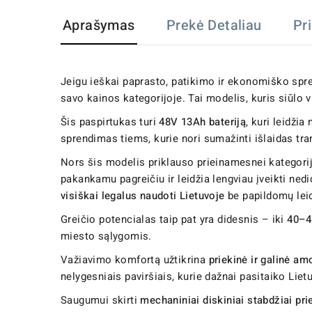
Aprašymas
Prekė Detaliau
Pr
Jeigu ieškai paprasto, patikimo ir ekonomiško sp
savo kainos kategorijoje. Tai modelis, kuris siūlo
Šis paspirtukas turi
48V 13Ah bateriją
, kuri leidžia
sprendimas tiems, kurie nori sumažinti išlaidas tra
Nors šis modelis priklauso prieinamesnei kategorija
pakankamu pagreičiu ir leidžia lengviau įveikti nedi
visiškai legalus naudoti Lietuvoje
be papildomų lei
Greičio potencialas taip pat yra didesnis – iki
40–4
miesto sąlygomis.
Važiavimo komfortą užtikrina
priekinė ir galinė am
nelygesniais paviršiais, kurie dažnai pasitaiko Lie
Saugumui skirti
mechaniniai diskiniai stabdžiai prie