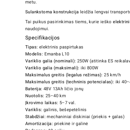
metu.
Sulankstoma konstrukcija
leidžia lengvai transport
Tai puikus pasirinkimas tiems, kurie ieško
elektrin
naudojimui.
Specifikacijos
Tipas:
elektrinis paspirtukas
Modelis:
Emanba L10
Variklio galia (nominali):
250W (atitinka ES reikala
Variklio galia (maksimali):
iki 800W
Maksimalus greitis (legalus režimas):
25 km/h
Maksimalus greitis (techninis potencialas):
iki 40
Baterija:
48V 13Ah ličio jonų
Nuotolis:
25–40 km
Įkrovimo laikas:
5–7 val.
Variklis:
galinis, bešepetėlinis
Stabdžiai:
mechaniniai diskiniai (priekis + galas)
Amortizacija:
priekinė ir galinė