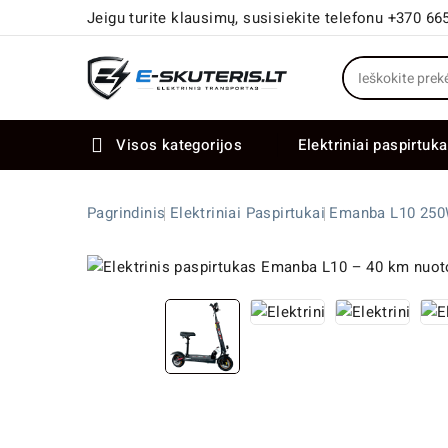
Jeigu turite klausimų, susisiekite telefonu +370 66
Visos kategorijos
Elektriniai paspirtuka

Elektriniai paspirtukai dideliais ratais
Elektriniai dviračiai su dviem varikliais
Pagrindinis
Elektriniai Paspirtukai
Emanba L10 250W