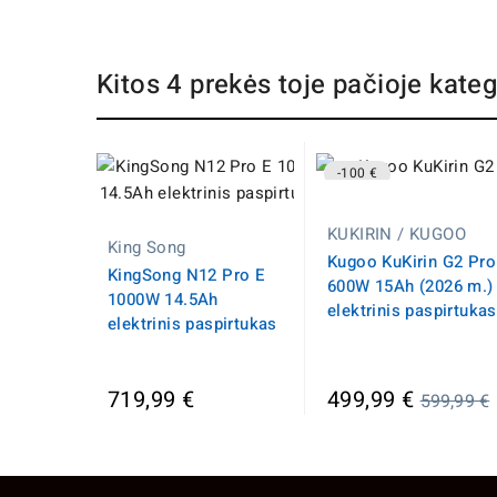
Kitos 4 prekės toje pačioje kateg
-100 €
KUKIRIN / KUGOO
King Song
Kugoo KuKirin G2 Pro
KingSong N12 Pro E
600W 15Ah (2026 m.)
1000W 14.5Ah
elektrinis paspirtukas
elektrinis paspirtukas
Įprasta
719,99 €
499,99 €
599,99 €
kaina