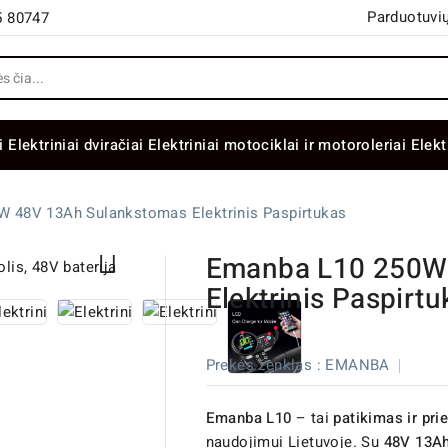
Parduotuvių
5 80747
i
Elektriniai dviračiai
Elektriniai motociklai ir motoroleriai
Elekt
 48V 13Ah Sulankstomas Elektrinis Paspirtukas

Emanba L10 250W
Elektrinis Paspirtu
Prekės ženklas :
EMANBA
Emanba L10
– tai
patikimas ir pri
naudojimui Lietuvoje. Su
48V 13Ah