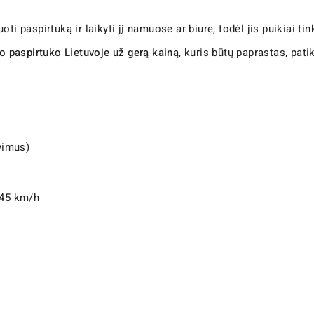
uoti paspirtuką ir laikyti jį namuose ar biure, todėl jis puikiai 
io paspirtuko Lietuvoje už gerą kainą
, kuris būtų paprastas, pa
vimus)
–45 km/h