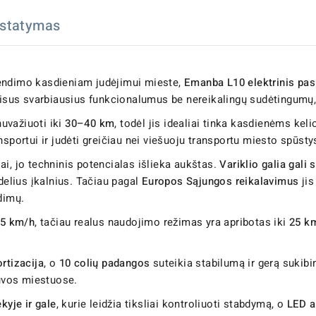
istatymas
rendimo kasdieniam judėjimui mieste,
Emanba L10 elektrinis pas
 visus svarbiausius funkcionalumus be nereikalingų sudėtingumų,
 nuvažiuoti iki
30–40 km
, todėl jis idealiai tinka kasdienėms kel
nsportui ir judėti greičiau nei viešuoju transportu miesto spūsty
i, jo techninis potencialas išlieka aukštas.
Variklio galia gali 
delius įkalnius. Tačiau pagal
Europos Sąjungos reikalavimus
jis
dimų.
5 km/h
, tačiau realus naudojimo režimas yra apribotas iki
25 k
ortizacija
, o
10 colių padangos
suteikia stabilumą ir gerą sukibim
tuvos miestuose.
kyje ir gale
, kurie leidžia tiksliai kontroliuoti stabdymą, o
LED a