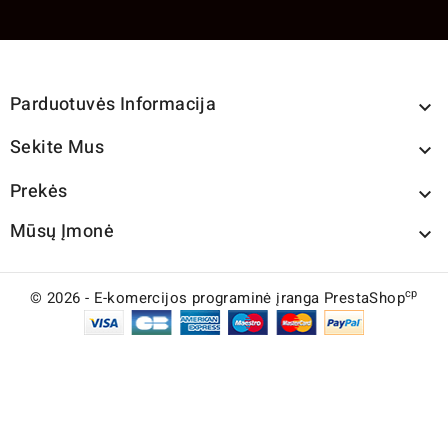
Parduotuvės Informacija

Sekite Mus

Prekės

Mūsų Įmonė

cp
© 2026 - E-komercijos programinė įranga PrestaShop