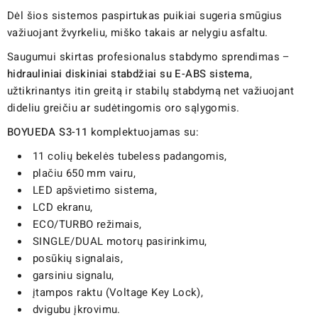
Dėl šios sistemos paspirtukas puikiai sugeria smūgius
važiuojant žvyrkeliu, miško takais ar nelygiu asfaltu.
Saugumui skirtas profesionalus stabdymo sprendimas –
hidrauliniai diskiniai stabdžiai su E-ABS sistema
,
užtikrinantys itin greitą ir stabilų stabdymą net važiuojant
dideliu greičiu ar sudėtingomis oro sąlygomis.
BOYUEDA S3-11
komplektuojamas su:
11 colių bekelės tubeless padangomis,
plačiu 650 mm vairu,
LED apšvietimo sistema,
LCD ekranu,
ECO/TURBO režimais,
SINGLE/DUAL motorų pasirinkimu,
posūkių signalais,
garsiniu signalu,
įtampos raktu (Voltage Key Lock),
dvigubu įkrovimu.