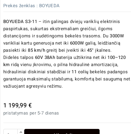
Prekės ženklas :
BOYUEDA
BOYUEDA S3-11
– itin galingas dviejų variklių elektrinis
paspirtukas, sukurtas ekstremaliam greičiui, ilgoms
distancijoms ir sudėtingoms bekelės trasoms. Du
3000W
varikliai kartu generuoja net iki
6000W
galią, leidžiančią
pasiekti iki
85 km/h
greitį bei įveikti iki
45°
įkalnes.
Didelės talpos
60V 38Ah
baterija užtikrina net iki
100–120
km
ridą vienu įkrovimu, o pilna hidraulinė amortizacija,
hidrauliniai diskiniai stabdžiai ir
11 colių
bekelės padangos
garantuoja maksimalų stabilumą, komfortą bei saugumą net
važiuojant agresyviu režimu.
1 199,99 €
pristatymas per 5-7 dienas