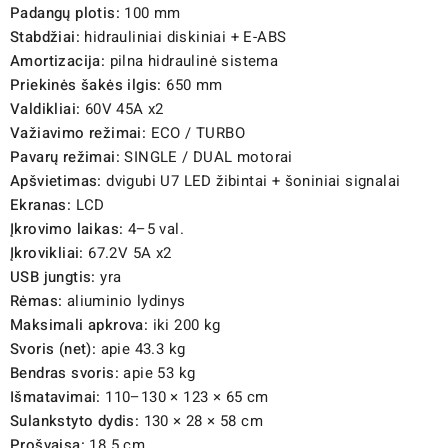
Padangų plotis:
100 mm
Stabdžiai:
hidrauliniai diskiniai + E-ABS
Amortizacija:
pilna hidraulinė sistema
Priekinės šakės ilgis:
650 mm
Valdikliai:
60V 45A x2
Važiavimo režimai:
ECO / TURBO
Pavarų režimai:
SINGLE / DUAL motorai
Apšvietimas:
dvigubi U7 LED žibintai + šoniniai signalai
Ekranas:
LCD
Įkrovimo laikas:
4–5 val.
Įkrovikliai:
67.2V 5A x2
USB jungtis:
yra
Rėmas:
aliuminio lydinys
Maksimali apkrova:
iki 200 kg
Svoris (net):
apie 43.3 kg
Bendras svoris:
apie 53 kg
Išmatavimai:
110–130 × 123 × 65 cm
Sulankstyto dydis:
130 × 28 × 58 cm
Prošvaisa:
18.5 cm