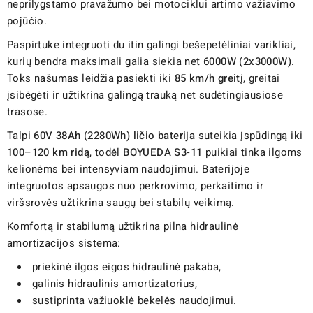
neprilygstamo pravažumo bei motociklui artimo važiavimo
pojūčio.
Paspirtuke integruoti du itin galingi bešepetėliniai varikliai,
kurių bendra maksimali galia siekia net
6000W (2x3000W)
.
Toks našumas leidžia pasiekti iki
85 km/h greitį
, greitai
įsibėgėti ir užtikrina galingą trauką net sudėtingiausiose
trasose.
Talpi
60V 38Ah (2280Wh) ličio baterija
suteikia įspūdingą iki
100–120 km ridą
, todėl
BOYUEDA S3-11
puikiai tinka ilgoms
kelionėms bei intensyviam naudojimui. Baterijoje
integruotos apsaugos nuo perkrovimo, perkaitimo ir
viršsrovės užtikrina saugų bei stabilų veikimą.
Komfortą ir stabilumą užtikrina pilna hidraulinė
amortizacijos sistema:
priekinė ilgos eigos hidraulinė pakaba,
galinis hidraulinis amortizatorius,
sustiprinta važiuoklė bekelės naudojimui.