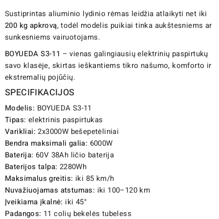
Sustiprintas aliuminio lydinio rėmas leidžia atlaikyti net iki
200 kg apkrovą
, todėl modelis puikiai tinka aukštesniems ar
sunkesniems vairuotojams.
BOYUEDA S3-11
– vienas galingiausių elektrinių paspirtukų
savo klasėje, skirtas ieškantiems tikro našumo, komforto ir
ekstremalių pojūčių.
SPECIFIKACIJOS
Modelis:
BOYUEDA S3-11
Tipas:
elektrinis paspirtukas
Varikliai:
2x3000W bešepetėliniai
Bendra maksimali galia:
6000W
Baterija:
60V 38Ah ličio baterija
Baterijos talpa:
2280Wh
Maksimalus greitis:
iki 85 km/h
Nuvažiuojamas atstumas:
iki 100–120 km
Įveikiama įkalnė:
iki 45°
Padangos:
11 colių bekelės tubeless