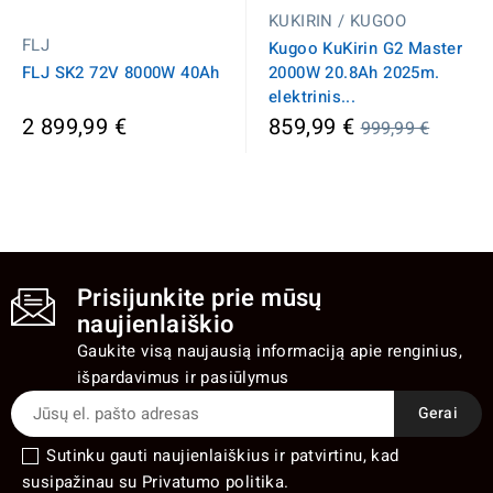
KUKIRIN / KUGOO
FLJ
Kugoo KuKirin G2 Master
FLJ SK2 72V 8000W 40Ah
2000W 20.8Ah 2025m.
elektrinis...
Įprasta
2 899,99 €
859,99 €
999,99 €
kaina
Prisijunkite prie mūsų
naujienlaiškio
Gaukite visą naujausią informaciją apie renginius,
išpardavimus ir pasiūlymus
Sutinku gauti naujienlaiškius ir patvirtinu, kad
susipažinau su Privatumo politika.