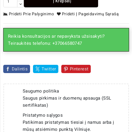
Į Krepšelį
Pridėti Prie Palyginimo
Pridėti Į Pageidavimų Sąrašą
Reikia konsultacijos ar nepavyksta užsisakyti?
Teiraukitės telefonu: +37066580747
Dalintis
Twitter
Pinterest
Saugumo politika
Saugus pirkimas ir duomenų apsauga (SSL
sertifikatas)
Pristatymo sąlygos
Patikimas pristatymas tiesiai į namus arba į
mūsų atsiėmimo punktą Vilniuje.