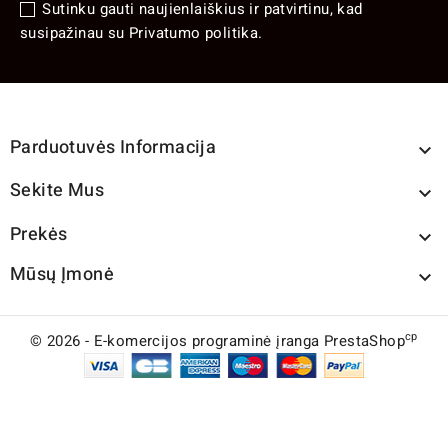
Sutinku gauti naujienlaiškius ir patvirtinu, kad
susipažinau su Privatumo politika.
Parduotuvės Informacija

Sekite Mus

Prekės

Mūsų Įmonė

cp
© 2026 - E-komercijos programinė įranga PrestaShop