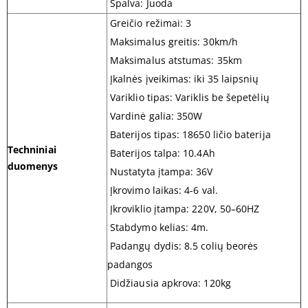
Spalva: Juoda
Greičio režimai: 3
Maksimalus greitis: 30km/h
Maksimalus atstumas: 35km
Įkalnės įveikimas: iki 35 laipsnių
Variklio tipas: Variklis be šepetėlių
Vardinė galia: 350W
Baterijos tipas: 18650 ličio baterija
Techniniai
Baterijos talpa: 10.4Ah
duomenys
Nustatyta įtampa: 36V
Įkrovimo laikas: 4-6 val.
Įkroviklio įtampa: 220V, 50–60HZ
Stabdymo kelias: 4m.
Padangų dydis: 8.5 colių beorės
padangos
Didžiausia apkrova: 120kg