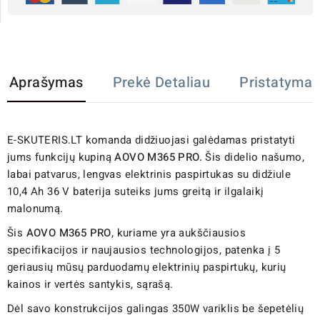
Aprašymas
Prekė Detaliau
Pristatymas
E-SKUTERIS.LT komanda didžiuojasi galėdamas pristatyti
jums funkcijų kupiną
AOVO M365 PRO
.
Šis didelio našumo,
labai patvarus, lengvas elektrinis paspirtukas su didžiule
10,4 Ah 36 V baterija suteiks jums greitą ir ilgalaikį
malonumą.
Šis
AOVO M365 PRO
, kuriame yra aukščiausios
specifikacijos ir naujausios technologijos, patenka į 5
geriausių mūsų parduodamų elektrinių paspirtukų, kurių
kainos ir vertės santykis, sąrašą.
Dėl savo konstrukcijos galingas 350W variklis be šepetėlių