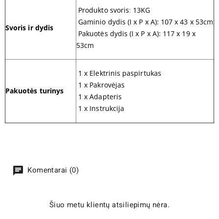
Produkto svor
is
:
13KG
Gaminio dydis (I x P x A): 107 x 43 x 53cm
Svoris ir dydis
Pakuotės dydis (I x P x A): 117 x 19 x
53cm
1 x Elektrinis paspirtukas
1 x P
akrovėjas
Pakuotės turinys
1 x Adapteris
1 x Instrukcija
Komentarai (0)
Šiuo metu klientų atsiliepimų nėra.