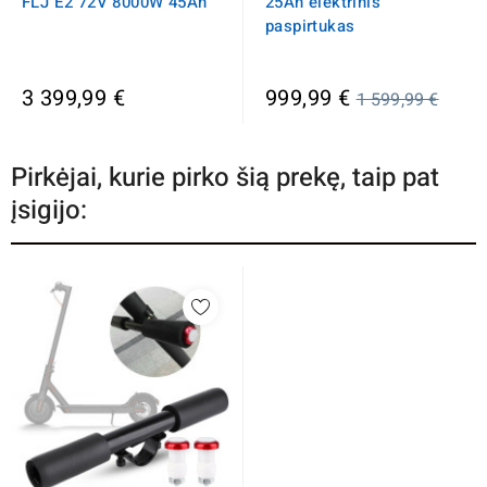
FLJ E2 72V 8000W 45Ah
25Ah elektrinis
paspirtukas
Įprasta
3 399,99 €
999,99 €
1 599,99 €
kaina
Pirkėjai, kurie pirko šią prekę, taip pat
įsigijo: