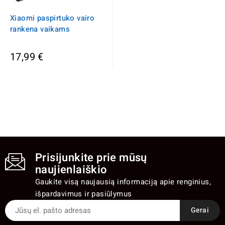
Xiaomi paspirtuko vairo
rankena vaikams
17,99 €
Prisijunkite prie mūsų
naujienlaiškio
Gaukite visą naujausią informaciją apie renginius,
išpardavimus ir pasiūlymus