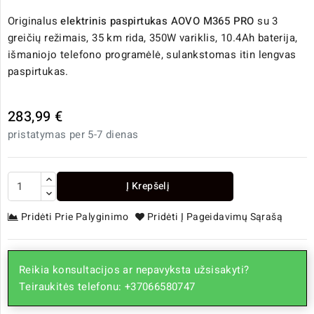
Originalus
elektrinis paspirtukas
AOVO M365 PRO
su 3
greičių režimais, 35 km rida, 350W variklis, 10.4Ah baterija,
išmaniojo telefono programėlė, sulankstomas itin lengvas
paspirtukas.
283,99 €
pristatymas per 5-7 dienas
Į Krepšelį
Pridėti Prie Palyginimo
Pridėti Į Pageidavimų Sąrašą
Reikia konsultacijos ar nepavyksta užsisakyti?
Teiraukitės telefonu: +37066580747