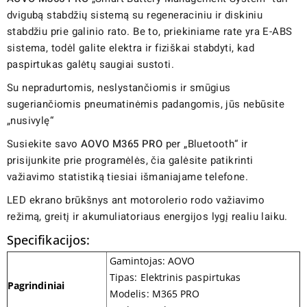
dvigubą stabdžių sistemą su regeneraciniu ir diskiniu
stabdžiu prie galinio rato. Be to, priekiniame rate yra E-ABS
sistema, todėl galite elektra ir fiziškai stabdyti, kad
paspirtukas galėtų saugiai sustoti.
Su nepradurtomis, neslystančiomis ir smūgius
sugeriančiomis pneumatinėmis padangomis, jūs nebūsite
„nusivylę“
Susiekite savo
AOVO M365 PRO
per „Bluetooth“ ir
prisijunkite prie programėlės, čia galėsite patikrinti
važiavimo statistiką tiesiai išmaniajame telefone.
LED ekrano brūkšnys ant motorolerio rodo važiavimo
režimą, greitį ir akumuliatoriaus energijos lygį realiu laiku.
Specifikacijos:
Gamintojas: AOVO
Tipas: Elektrinis paspirtukas
Pagrindiniai
Modelis: M365 PRO