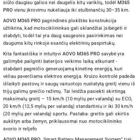
siūlo daugiau galios nei daugelis kitų variklių, todėl
M365
PRO
vienu įkrovimu nukeliauja iki stulbinančių 30–35 km.
AOVO M365 PRO
pagrindinės plokštės konstrukcija
užtikrina, kad motociklininkas gali sklandžiai įsibėgėti ir
stabdyti, todėl tai yra daug saugesnis pasirinkimas nei
dauguma kitų rinkoje esančių elektrinių paspirtukų.
Kita fantastiška ir intuityvi
AOVO M365 PRO
savybė yra
galimybė pailginti baterijos veikimo laiką atkuriant -
stabdant pagreičio generuojamą kinetinę energiją, kuri
vėliau paverčiama elektros energija. Kruizo kontrolė padeda
išlaikyti pastovų ir saugų vairuotojo nustatytą greitį vienu iš
trijų galimų greičio režimų. Tai leidžia pasiekti skirtingą
maksimalų greitį – 15 km/h (10 mylių per valandą) su ECO,
20 km/h (12,5 mylių per valandą) standartiniu ir iki 30 km/h
(20 mylių per valandą) sportu. Pastaba: greitis gali skirtis
aukštyn arba žemyn, priklausomai nuo motociklininko
svorio ir reljefo
AOVO M365 PRO
„Smart Battery Management System“ turi