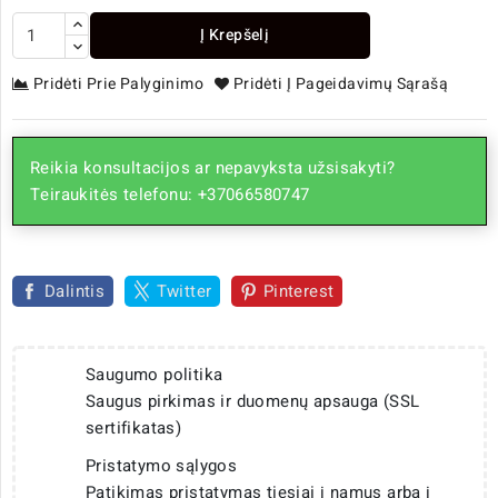
Į Krepšelį
Pridėti Prie Palyginimo
Pridėti Į Pageidavimų Sąrašą
Reikia konsultacijos ar nepavyksta užsisakyti?
Teiraukitės telefonu: +37066580747
Dalintis
Twitter
Pinterest
Saugumo politika
Saugus pirkimas ir duomenų apsauga (SSL
sertifikatas)
Pristatymo sąlygos
Patikimas pristatymas tiesiai į namus arba į