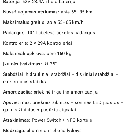
Baterija:
52V 23.4Ah ličio baterija
Nuvažiuojamas atstumas:
apie 65–85 km
Maksimalus greitis:
apie 55–65 km/h
Padangos:
10" Tubeless bekelės padangos
Kontroleris:
2 × 29A kontroleriai
Maksimali apkrova:
apie 150 kg
Įkalnės įveikimas:
iki 35°
Stabdžiai:
hidrauliniai stabdžiai + diskiniai stabdžiai +
elektroninis stabdis
Amortizacija:
priekinė ir galinė amortizacija
Apšvietimas:
priekinis žibintas + šoninės LED juostos +
galinis žibintas + posūkių signalai
Atrakinimas:
Power Switch + NFC kortelė
Medžiaga:
aliuminio ir plieno lydinys