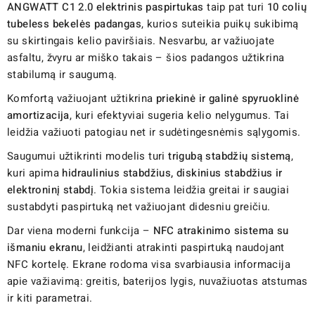
ANGWATT C1 2.0 elektrinis paspirtukas
taip pat turi
10 colių
tubeless bekelės padangas
, kurios suteikia puikų sukibimą
su skirtingais kelio paviršiais. Nesvarbu, ar važiuojate
asfaltu, žvyru ar miško takais – šios padangos užtikrina
stabilumą ir saugumą.
Komfortą važiuojant užtikrina
priekinė ir galinė spyruoklinė
amortizacija
, kuri efektyviai sugeria kelio nelygumus. Tai
leidžia važiuoti patogiau net ir sudėtingesnėmis sąlygomis.
Saugumui užtikrinti modelis turi
trigubą stabdžių sistemą
,
kuri apima
hidraulinius stabdžius, diskinius stabdžius ir
elektroninį stabdį
. Tokia sistema leidžia greitai ir saugiai
sustabdyti paspirtuką net važiuojant didesniu greičiu.
Dar viena moderni funkcija –
NFC atrakinimo sistema su
išmaniu ekranu
, leidžianti atrakinti paspirtuką naudojant
NFC kortelę. Ekrane rodoma visa svarbiausia informacija
apie važiavimą: greitis, baterijos lygis, nuvažiuotas atstumas
ir kiti parametrai.