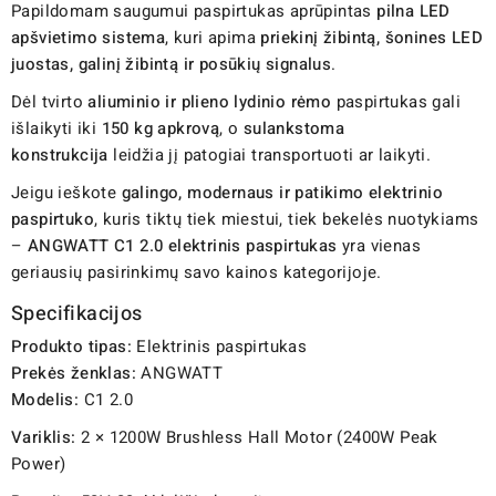
Papildomam saugumui paspirtukas aprūpintas
pilna LED
apšvietimo sistema
, kuri apima
priekinį žibintą, šonines LED
juostas, galinį žibintą ir posūkių signalus
.
Dėl tvirto
aliuminio ir plieno lydinio rėmo
paspirtukas gali
išlaikyti iki
150 kg apkrovą
, o
sulankstoma
konstrukcija
leidžia jį patogiai transportuoti ar laikyti.
Jeigu ieškote
galingo, modernaus ir patikimo elektrinio
paspirtuko
, kuris tiktų tiek miestui, tiek bekelės nuotykiams
–
ANGWATT C1 2.0 elektrinis paspirtukas
yra vienas
geriausių pasirinkimų savo kainos kategorijoje.
Specifikacijos
Produkto tipas:
Elektrinis paspirtukas
Prekės ženklas:
ANGWATT
Modelis:
C1 2.0
Variklis:
2 × 1200W Brushless Hall Motor (2400W Peak
Power)