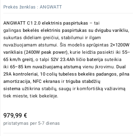
Prekės ženklas :
ANGWATT
ANGWATT C1 2.0 elektrinis paspirtukas
– tai
galingas
bekelės elektrinis paspirtukas su dvigubu varikliu
,
sukurtas dideliam greičiui, stabilumui ir ilgam
nuvažiuojamam atstumui. Šis modelis aprūpintas
2×1200W
varikliais (2400W peak power)
, kurie leidžia pasiekti iki
55–
65 km/h greitį
, o talpi
52V 23.4Ah ličio baterija
suteikia
iki
65–85 km nuvažiuojamą atstumą
vienu įkrovimu.
Dual
29A kontroleriai
,
10 colių tubeless bekelės padangos
,
pilna
amortizacija
,
NFC ekranas
ir
triguba stabdžių
sistema
užtikrina stabilų, saugų ir komfortišką važiavimą
tiek mieste, tiek bekelėje.
979,99 €
pristatymas per 5-7 dienas