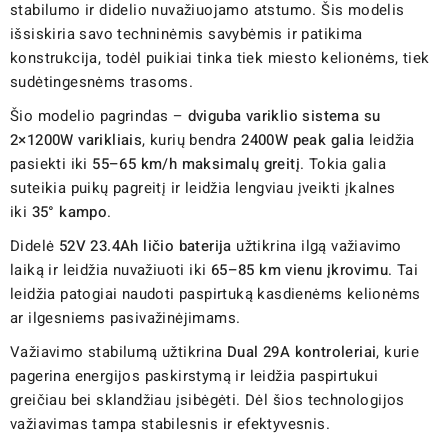
stabilumo ir didelio nuvažiuojamo atstumo. Šis modelis
išsiskiria savo techninėmis savybėmis ir patikima
konstrukcija, todėl puikiai tinka tiek miesto kelionėms, tiek
sudėtingesnėms trasoms.
Šio modelio pagrindas –
dviguba variklio sistema su
2×1200W varikliais
, kurių bendra
2400W peak galia
leidžia
pasiekti iki
55–65 km/h maksimalų greitį
. Tokia galia
suteikia puikų pagreitį ir leidžia lengviau įveikti įkalnes
iki
35° kampo
.
Didelė
52V 23.4Ah ličio baterija
užtikrina ilgą važiavimo
laiką ir leidžia nuvažiuoti iki
65–85 km vienu įkrovimu
. Tai
leidžia patogiai naudoti paspirtuką kasdienėms kelionėms
ar ilgesniems pasivažinėjimams.
Važiavimo stabilumą užtikrina
Dual 29A kontroleriai
, kurie
pagerina energijos paskirstymą ir leidžia paspirtukui
greičiau bei sklandžiau įsibėgėti. Dėl šios technologijos
važiavimas tampa stabilesnis ir efektyvesnis.