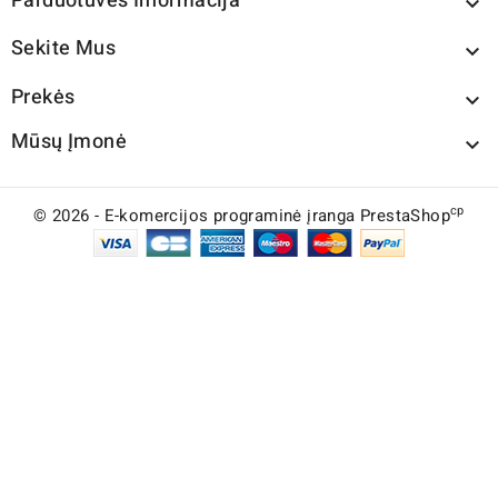
Parduotuvės Informacija

Sekite Mus

Prekės

Mūsų Įmonė

cp
© 2026 - E-komercijos programinė įranga PrestaShop