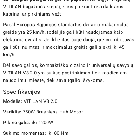
VITILAN bagažinės krepšį
, kuris puikiai tinka daiktams,
kuprinei ar pirkiniams vežti.
Pagal
Europos Sąjungos standartus
dviračio maksimalus
greitis yra
25 km/h
, todėl jis gali būti naudojamas kaip
elektrinis dviratis. Jei klientas pageidauja, greičio ribotuvas
gali būti nuimtas ir maksimalus greitis gali siekti iki
45
km/h
.
Dėl savo galios, kompaktiško dizaino ir universalių savybių
VITILAN V3
2.0
yra puikus pasirinkimas tiek kasdieniam
naudojimui mieste, tiek savaitgalio išvykoms.
Specifikacijos
Modelis:
VITILAN V3 2.0
Variklis:
750W Brushless Hub Motor
Pikinė galia:
iki 1200W
Sukimo momentas:
iki 80 Nm