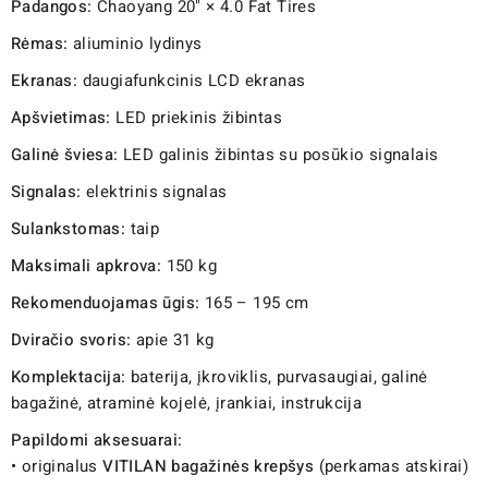
Padangos:
Chaoyang 20" × 4.0 Fat Tires
Rėmas:
aliuminio lydinys
Ekranas:
daugiafunkcinis LCD ekranas
Apšvietimas:
LED priekinis žibintas
Galinė šviesa:
LED galinis žibintas su posūkio signalais
Signalas:
elektrinis signalas
Sulankstomas:
taip
Maksimali apkrova:
150 kg
Rekomenduojamas ūgis:
165 – 195 cm
Dviračio svoris:
apie 31 kg
Komplektacija:
baterija, įkroviklis, purvasaugiai, galinė
bagažinė, atraminė kojelė, įrankiai, instrukcija
Papildomi aksesuarai:
• originalus
VITILAN bagažinės krepšys
(perkamas atskirai)