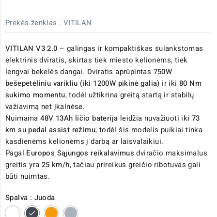
Prekės ženklas :
VITILAN
VITILAN V3
2.0
– galingas ir kompaktiškas sulankstomas
elektrinis dviratis, skirtas tiek miesto kelionėms, tiek
lengvai bekelės dangai. Dviratis aprūpintas
750W
bešepetėliniu varikliu (iki 1200W pikinė galia)
ir iki
80 Nm
sukimo momentu
, todėl užtikrina greitą startą ir stabilų
važiavimą net įkalnėse.
Nuimama
48V 13Ah ličio baterija
leidžia nuvažiuoti iki
73
km su pedal assist režimu
, todėl šis modelis puikiai tinka
kasdienėms kelionėms į darbą ar laisvalaikiui.
Pagal
Europos Sąjungos reikalavimus
dviračio maksimalus
greitis yra
25 km/h
, tačiau prireikus greičio ribotuvas gali
būti nuimtas.
Spalva : Juoda
Balta
Juoda
Oranžinė
Pilka