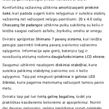
Komfortišką važiavimą užtikrina
amortizuojanti priekinė
šakė
, kuri padeda sugerti kelio nelygumus ir suteikia stabilų
važiavimą net važiuojant nelygiu paviršiumi.
20 x 4.0 colių
Chaoyang fat padangos
užtikrina puikų sukibimą su keliu ir
leidžia saugiai važiuoti asfaltu, žvyrkeliu, smėliu ar sniegu.
Dviratis aprūpintas
Shimano 7 pavarų sistema
, kuri leidžia
patogiai pasirinkti tinkamą pavarą įvairiomis važiavimo
sąlygomis. Informacija apie greitį, baterijos lygį ir
nuvažiuotą atstumą rodoma
daugiafunkciniame LCD ekrane
.
Saugumui užtikrinti naudojami
diskiniai stabdžiai
, kurie
suteikia patikimą stabdymą įvairiomis oro ir kelio
sąlygomis. Taip pat integruoti
priekiniai ir galiniai LED
žibintai
, kurie pagerina matomumą važiuojant tamsiu paros
metu.
Dviratis taip pat turi
tvirtą galinę bagažinę
, todėl yra
praktiškas kasdienėms kelionėms ar apsipirkimui. Norint
dar daugiau patogumo, galima papildomai įsigyti
originalų