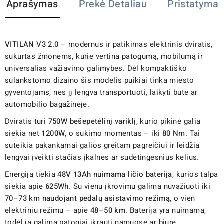
Aprašymas
Prekė Detaliau
Pristatymas
VITILAN V3
2.0
– modernus ir patikimas elektrinis dviratis,
sukurtas žmonėms, kurie vertina patogumą, mobilumą ir
universalias važiavimo galimybes. Dėl kompaktiško
sulankstomo dizaino šis modelis puikiai tinka miesto
gyventojams, nes jį lengva transportuoti, laikyti bute ar
automobilio bagažinėje.
Dviratis turi
750W bešepetėlinį variklį
, kurio pikinė galia
siekia net
1200W
, o sukimo momentas – iki
80 Nm
. Tai
suteikia pakankamai galios greitam pagreičiui ir leidžia
lengvai įveikti stačias įkalnes ar sudėtingesnius kelius.
Energiją tiekia
48V 13Ah nuimama ličio baterija
, kurios talpa
siekia apie
625Wh
. Su vienu įkrovimu galima nuvažiuoti iki
70–73 km naudojant pedalų asistavimo režimą
, o vien
elektriniu režimu – apie
48–50 km
. Baterija yra nuimama,
todėl ją galima patogiai įkrauti namuose ar biure.