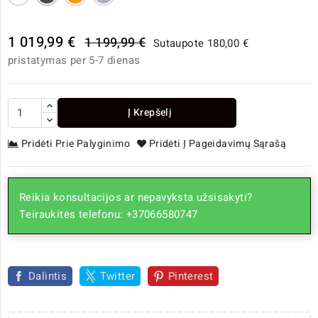
1 019,99 €
1 199,99 €
Sutaupote 180,00 €
pristatymas per 5-7 dienas
Į Krepšelį
Pridėti Prie Palyginimo
Pridėti Į Pageidavimų Sąrašą
Reikia konsultacijos ar nepavyksta užsisakyti?
Teiraukitės telefonu: +37066580747
Dalintis
Twitter
Pinterest