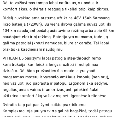
Dėl to važiavimas tampa labai natūralus, sklandus ir
komfortiškas, o dviratis reaguoja tiksliai taip, kaip tikitės.
Didelį nuvažiuojamą atstumą užtikrina
48V 15Ah Samsung
ličio baterija (720Wh)
. Su viena įkrova galima nuvažiuoti iki
104 km naudojant pedalų asistavimo režimą
arba apie
65 km
naudojant elektrinį režimą
. Baterija yra
nuimama
, todėl ją
galima patogiai įkrauti namuose, biure ar garaže. Tai labai
praktiška kasdieniam naudojimui.
VITILAN L5 pasižymi labai patogia
step-through rėmo
konstrukcija
, kuri leidžia lengvai užlipti ir nulipti nuo
dviračio. Dėl šios priežasties šis modelis yra ypač
mėgstamas
moterų ir vyresnio amžiaus žmonių (senjorų)
,
nes važiuoti juo paprasta ir patogu. Ergonomiška sėdynė,
reguliuojamas vairas ir amortizuojanti priekinė šakė
užtikrina komfortišką važiavimą net ilgesnėse kelionėse.
Dviratis taip pat pasižymi puikiu praktiškumu.
Komplektacijoje jau yra
tvirta galinė bagažinė
, todėl patogu