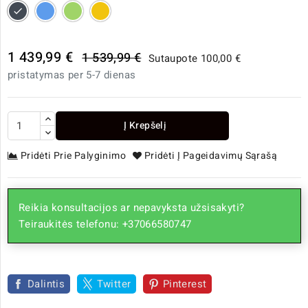
Juoda
Mėlyna
Žalia
Geltona
1 439,99 €
1 539,99 €
Sutaupote 100,00 €
pristatymas per 5-7 dienas
Į Krepšelį
Pridėti Prie Palyginimo
Pridėti Į Pageidavimų Sąrašą
Reikia konsultacijos ar nepavyksta užsisakyti?
Teiraukitės telefonu: +37066580747
Dalintis
Twitter
Pinterest