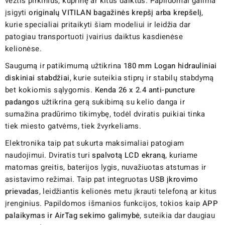
vežtis pirkinius, kuprinę ar kitus daiktus. Papildomai galima
įsigyti
originalų VITILAN bagažinės krepšį arba krepšelį
,
kurie specialiai pritaikyti šiam modeliui ir leidžia dar
patogiau transportuoti įvairius daiktus kasdienėse
kelionėse.
Saugumą ir patikimumą užtikrina
180 mm Logan hidrauliniai
diskiniai stabdžiai
, kurie suteikia stiprų ir stabilų stabdymą
bet kokiomis sąlygomis.
Kenda 26 x 2.4 anti-puncture
padangos
užtikrina gerą sukibimą su kelio danga ir
sumažina pradūrimo tikimybę, todėl dviratis puikiai tinka
tiek miesto gatvėms, tiek žvyrkeliams.
Elektronika taip pat sukurta maksimaliai patogiam
naudojimui. Dviratis turi
spalvotą LCD ekraną
, kuriame
matomas greitis, baterijos lygis, nuvažiuotas atstumas ir
asistavimo režimai. Taip pat integruotas
USB įkrovimo
prievadas
, leidžiantis kelionės metu įkrauti telefoną ar kitus
įrenginius. Papildomos išmanios funkcijos, tokios kaip
APP
palaikymas ir AirTag sekimo galimybė
, suteikia dar daugiau