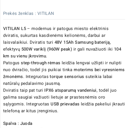
Prekės ženklas :
VITILAN
VITILAN L5
– modernus ir patogus miesto elektrinis
dviratis, sukurtas kasdienėms kelionėms, darbui ar
laisvalaikiui. Dviratis turi
48V 15Ah Samsung bateriją
,
efektyvų
500W variklį (960W peak)
ir gali nuvažiuoti iki
104
km su vienu įkrovimu
.
Patogus
step-through rėmas
leidžia lengvai užlipti ir nulipti
nuo dviračio, todėl jis puikiai tinka
moterims bei vyresniems
žmonėms
. Integruotas
torque sensorius
suteikia labai
natūralų pedalavimo jausmą.
Dviratis taip pat turi
IPX6 atsparumą vandeniui
, todėl juo
galima saugiai važiuoti lietuje ar prastesnėmis oro
sąlygomis. Integruotas
USB prievadas
leidžia pakeliui įkrauti
telefoną ar kitus įrenginius.
Spalva : Juoda