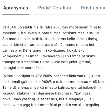
Aprašymas
Prekė Detaliau
Pristatymas
VITILAN L5 elektrinis dviratis
sukurtas moderniam miesto
gyvenimui, kai svarbus patogumas, patikimumas ir stilius.
Šis modelis puikiai tinka kasdienėms kelionėms į darbą,
apsipirkimui ar ramiems pasivažinėjimams mieste bei
užmiestyje. Dėl ergonomiško dizaino, kokybiškų
komponentų ir išmanių technologijų L5 tampa patikimu
transporto sprendimu tiems, kurie nori judėti greitai,
patogiai ir ekonomiškai.
Dviratis aprūpintas
48V 500W bešepetėliniu varikliu
, kurio
maksimali galia siekia
960W
, o sukimo momentas –
65 Nm
.
Tai leidžia lengvai įveikti miesto kalnus, greitai įsibėgėti ir
važiuoti stabiliai net ilgesnėse kelionėse. Ypatingas
privalumas yra
torque sensorius
, kuris reaguoja į jūsų
pedalavimo jėgą ir automatiškai pritaiko variklio pagalbą.