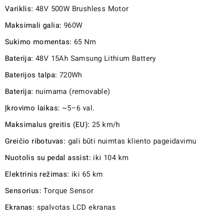
Variklis:
48V 500W Brushless Motor
Maksimali galia:
960W
Sukimo momentas:
65 Nm
Baterija:
48V 15Ah Samsung Lithium Battery
Baterijos talpa:
720Wh
Baterija:
nuimama (removable)
Įkrovimo laikas:
~5–6 val.
Maksimalus greitis (EU):
25 km/h
Greičio ribotuvas:
gali būti nuimtas kliento pageidavimu
Nuotolis su pedal assist:
iki 104 km
Elektrinis režimas:
iki 65 km
Sensorius:
Torque Sensor
Ekranas:
spalvotas LCD ekranas