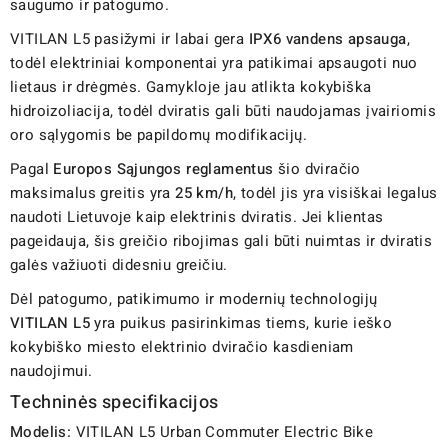
saugumo ir patogumo.
VITILAN L5 pasižymi ir labai gera
IPX6 vandens apsauga
,
todėl elektriniai komponentai yra patikimai apsaugoti nuo
lietaus ir drėgmės. Gamykloje jau atlikta kokybiška
hidroizoliacija, todėl dviratis gali būti naudojamas įvairiomis
oro sąlygomis be papildomų modifikacijų.
Pagal
Europos Sąjungos reglamentus
šio dviračio
maksimalus greitis yra
25 km/h
, todėl jis yra visiškai legalus
naudoti Lietuvoje kaip elektrinis dviratis. Jei klientas
pageidauja, šis greičio ribojimas gali būti nuimtas ir dviratis
galės važiuoti didesniu greičiu.
Dėl patogumo, patikimumo ir modernių technologijų
VITILAN L5
yra puikus pasirinkimas tiems, kurie ieško
kokybiško miesto elektrinio dviračio kasdieniam
naudojimui.
Techninės specifikacijos
Modelis:
VITILAN L5 Urban Commuter Electric Bike