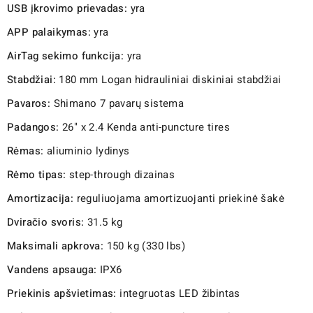
USB įkrovimo prievadas:
yra
APP palaikymas:
yra
AirTag sekimo funkcija:
yra
Stabdžiai:
180 mm Logan hidrauliniai diskiniai stabdžiai
Pavaros:
Shimano 7 pavarų sistema
Padangos:
26" x 2.4 Kenda anti-puncture tires
Rėmas:
aliuminio lydinys
Rėmo tipas:
step-through dizainas
Amortizacija:
reguliuojama amortizuojanti priekinė šakė
Dviračio svoris:
31.5 kg
Maksimali apkrova:
150 kg (330 lbs)
Vandens apsauga:
IPX6
Priekinis apšvietimas:
integruotas LED žibintas