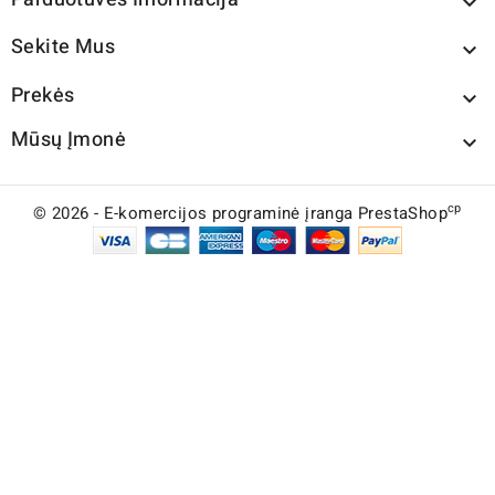

Sekite Mus

Prekės

Mūsų Įmonė

cp
© 2026 - E-komercijos programinė įranga PrestaShop