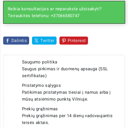
Reikia konsultacijos ar nepavyksta užsisakyti?
Teiraukitės telefonu: +37066580747
Dalintis
Twitter
Pinterest
Saugumo politika
Saugus pirkimas ir duomenų apsauga (SSL
sertifikatas)
Pristatymo sąlygos
Patikimas pristatymas tiesiai į namus arba į
mūsų atsiėmimo punktą Vilniuje.
Prekių grąžinimas
Prekių grąžinimas per 14 dienų vadovaujantis
teisės aktais.