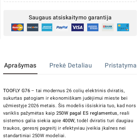
Saugaus atsiskaitymo garantija
Aprašymas
Prekė Detaliau
Pristatymas
TOOFLY G76
– tai modernus 26 colių elektrinis dviratis,
sukurtas patogiam ir ekonomiškam judėjimui mieste bei
užmiestyje 2026 metais. Šis modelis išsiskiria tuo, kad nors
variklis pažymėtas kaip
250W pagal ES reglamentus
, reali
sistemos galia siekia apie
400W
, todėl dviratis turi daugiau
traukos, geresnį pagreitį ir efektyviau įveikia įkalnes nei
standartiniai 250W modeliai.