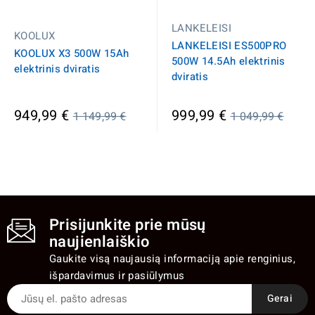
LANKELEISI
KOOLUX
LANKELEISI ES500PRO
KOOLUX X3 500W 15Ah
500W 14.5Ah elektrinis
elektrinis dviratis
dviratis
Įprasta
Įprasta
949,99 €
999,99 €
1 149,99 €
1 049,99 €
kaina
kaina
Prisijunkite prie mūsų
naujienlaiškio
Gaukite visą naujausią informaciją apie renginius,
išpardavimus ir pasiūlymus