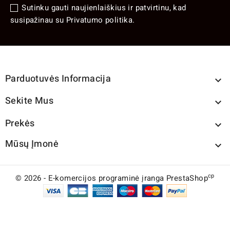
Sutinku gauti naujienlaiškius ir patvirtinu, kad
susipažinau su Privatumo politika.
Parduotuvės Informacija

Sekite Mus

Prekės

Mūsų Įmonė

cp
© 2026 - E-komercijos programinė įranga PrestaShop