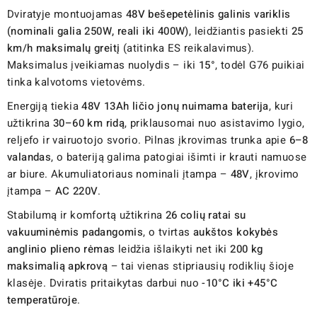
Dviratyje montuojamas
48V bešepetėlinis galinis variklis
(nominali galia 250W, reali iki 400W)
, leidžiantis pasiekti
25
km/h maksimalų greitį
(atitinka ES reikalavimus).
Maksimalus įveikiamas nuolydis – iki
15°
, todėl G76 puikiai
tinka kalvotoms vietovėms.
Energiją tiekia
48V 13Ah ličio jonų nuimama baterija
, kuri
užtikrina
30–60 km ridą
, priklausomai nuo asistavimo lygio,
reljefo ir vairuotojo svorio. Pilnas įkrovimas trunka apie
6–8
valandas
, o bateriją galima patogiai išimti ir krauti namuose
ar biure. Akumuliatoriaus nominali įtampa –
48V
, įkrovimo
įtampa –
AC 220V
.
Stabilumą ir komfortą užtikrina
26 colių ratai su
vakuuminėmis padangomis
, o tvirtas
aukštos kokybės
anglinio plieno rėmas
leidžia išlaikyti net iki
200 kg
maksimalią apkrovą
– tai vienas stipriausių rodiklių šioje
klasėje. Dviratis pritaikytas darbui nuo
-10°C iki +45°C
temperatūroje
.