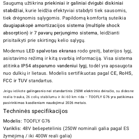
Saugumą užtikrina
priekiniai ir galiniai dvigubi diskiniai
stabdžiai
, kurie leidžia efektyviai stabdyti tiek sausomis,
tiek drėgnomis sąlygomis. Papildomą komfortą suteikia
daugiapakopė amortizacijos sistema (multiple shock
absorption)
ir
7 pavarų perjungimo sistema
, leidžianti
prisitaikyti prie skirtingų kelio sąlygų.
Modernus
LED spalvotas ekranas
rodo greitį, baterijos lygį,
asistavimo režimą ir kitą svarbią informaciją. Visa sistema
atitinka
IP54 atsparumo vandeniui lygį
, todėl yra apsaugota
nuo dulkių ir lietaus. Modelis sertifikuotas pagal
CE, RoHS,
FCC ir TUV
standartus.
Jeigu ieškote
galingesnio nei standartinis 250W elektrinio dviračio
, su didesne
realia trauka, 26 colių stabilumu ir iki 60 km rida –
TOOFLY G76 yra patikimas
pasirinkimas kasdieniam naudojimui 2026 metais
.
Techninės specifikacijos
Modelis:
TOOFLY G76
Variklis:
48V bešepetėlinis (250W nominali galia pagal ES
žymėjimą / iki 400W reali galia)