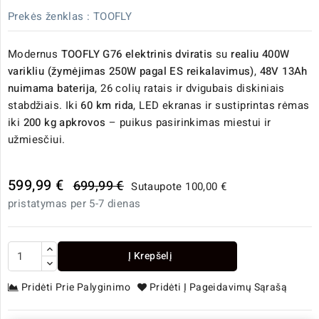
Prekės ženklas :
TOOFLY
Modernus
TOOFLY G76 elektrinis dviratis
su
realiu 400W
varikliu (žymėjimas 250W pagal ES reikalavimus)
,
48V 13Ah
nuimama baterija
, 26 colių ratais ir dvigubais diskiniais
stabdžiais. Iki
60 km rida
, LED ekranas ir sustiprintas rėmas
iki
200 kg apkrovos
– puikus pasirinkimas miestui ir
užmiesčiui.
599,99 €
699,99 €
Sutaupote 100,00 €
pristatymas per 5-7 dienas
Į Krepšelį
Pridėti Prie Palyginimo
Pridėti Į Pageidavimų Sąrašą