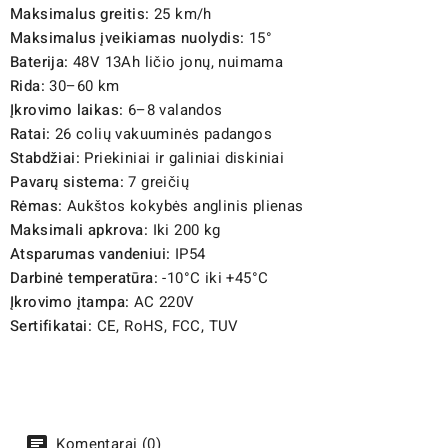
Maksimalus greitis:
25 km/h
Maksimalus įveikiamas nuolydis:
15°
Baterija:
48V 13Ah ličio jonų, nuimama
Rida:
30–60 km
Įkrovimo laikas:
6–8 valandos
Ratai:
26 colių vakuuminės padangos
Stabdžiai:
Priekiniai ir galiniai diskiniai
Pavarų sistema:
7 greičių
Rėmas:
Aukštos kokybės anglinis plienas
Maksimali apkrova:
Iki 200 kg
Atsparumas vandeniui:
IP54
Darbinė temperatūra:
-10°C iki +45°C
Įkrovimo įtampa:
AC 220V
Sertifikatai:
CE, RoHS, FCC, TUV
Komentarai (0)