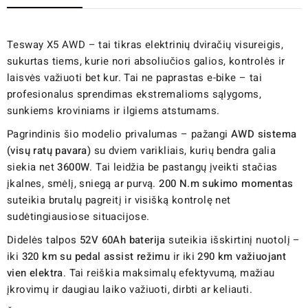
Tesway X5 AWD – tai tikras elektrinių dviračių visureigis,
sukurtas tiems, kurie nori absoliučios galios, kontrolės ir
laisvės važiuoti bet kur. Tai ne paprastas e-bike – tai
profesionalus sprendimas ekstremalioms sąlygoms,
sunkiems kroviniams ir ilgiems atstumams.
Pagrindinis šio modelio privalumas – pažangi
AWD sistema
(visų ratų pavara)
su dviem varikliais, kurių bendra galia
siekia net
3600W
. Tai leidžia be pastangų įveikti stačias
įkalnes, smėlį, sniegą ar purvą.
200 N.m sukimo momentas
suteikia brutalų pagreitį ir visišką kontrolę net
sudėtingiausiose situacijose.
Didelės talpos
52V 60Ah baterija
suteikia išskirtinį nuotolį –
iki
320 km su pedal assist režimu
ir iki
290 km važiuojant
vien elektra
. Tai reiškia maksimalų efektyvumą, mažiau
įkrovimų ir daugiau laiko važiuoti, dirbti ar keliauti.