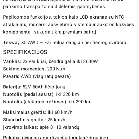
patikimo transporto su didelėmis galimybėmis.
Papildomos funkcijos, tokios kaip
LCD ekranas su NFC
atrakinimu
, moderni apšvietimo sistema ir aukštos kokybės
komponentai, sukuria tikrą premium patirtį.
Tesway X5 AWD – kai reikia daugiau nei tiesiog dviračio.
SPECIFIKACIJOS
Variklis:
2x varikliai, bendra galia iki 3600W
Sukimo momentas:
200 N.m
Pavara:
AWD (visų ratų pavara)
Baterija:
52V 60Ah ličio jonų
Nuotolis (pedal assist):
iki 320 km
Nuotolis (elektrinis režimas):
iki 290 km
Maksimalus greitis:
iki 60 km/h
Standartinis greitis:
25 km/h
Įkrovimo laikas:
apie 8–10 valandų
Pakaba:
dviguba amortizacija (priekinė + galinė)