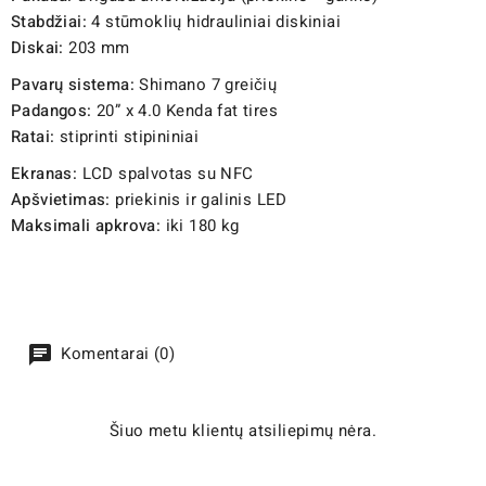
Stabdžiai:
4 stūmoklių hidrauliniai diskiniai
Diskai:
203 mm
Pavarų sistema:
Shimano 7 greičių
Padangos:
20” x 4.0 Kenda fat tires
Ratai:
stiprinti stipininiai
Ekranas:
LCD spalvotas su NFC
Apšvietimas:
priekinis ir galinis LED
Maksimali apkrova:
iki 180 kg
Komentarai (0)
Šiuo metu klientų atsiliepimų nėra.