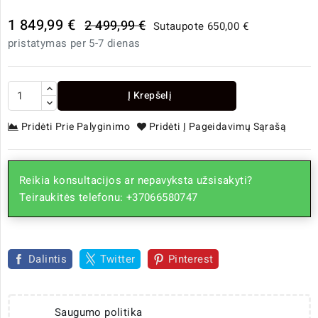
1 849,99 €
2 499,99 €
Sutaupote 650,00 €
pristatymas per 5-7 dienas
Į Krepšelį
Pridėti Prie Palyginimo
Pridėti Į Pageidavimų Sąrašą
Reikia konsultacijos ar nepavyksta užsisakyti?
Teiraukitės telefonu: +37066580747
Dalintis
Twitter
Pinterest
Saugumo politika