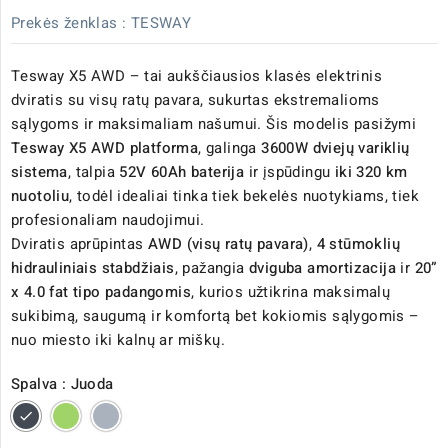
Prekės ženklas :
TESWAY
Tesway X5 AWD – tai aukščiausios klasės elektrinis
dviratis su visų ratų pavara, sukurtas ekstremalioms
sąlygoms ir maksimaliam našumui. Šis modelis pasižymi
Tesway X5 AWD platforma
, galinga
3600W dviejų variklių
sistema
, talpia
52V 60Ah baterija
ir įspūdingu
iki 320 km
nuotoliu
, todėl idealiai tinka tiek bekelės nuotykiams, tiek
profesionaliam naudojimui.
Dviratis aprūpintas
AWD (visų ratų pavara)
,
4 stūmoklių
hidrauliniais stabdžiais
, pažangia
dviguba amortizacija
ir
20”
x 4.0 fat tipo padangomis
, kurios užtikrina maksimalų
sukibimą, saugumą ir komfortą bet kokiomis sąlygomis –
nuo miesto iki kalnų ar miškų.
Spalva : Juoda
Juoda
Žalia
Pilka