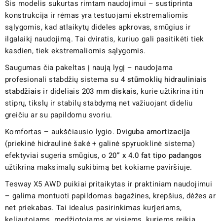
Šis modelis sukurtas rimtam naudojimui – sustiprinta
konstrukcija ir rėmas yra testuojami ekstremaliomis
sąlygomis, kad atlaikytų dideles apkrovas, smūgius ir
ilgalaikį naudojimą. Tai dviratis, kuriuo gali pasitikėti tiek
kasdien, tiek ekstremaliomis sąlygomis.
Saugumas čia pakeltas į naują lygį – naudojama
profesionali stabdžių sistema su
4 stūmoklių hidrauliniais
stabdžiais
ir dideliais
203 mm diskais
, kurie užtikrina itin
stiprų, tikslų ir stabilų stabdymą net važiuojant dideliu
greičiu ar su papildomu svoriu.
Komfortas – aukščiausio lygio.
Dviguba amortizacija
(priekinė hidraulinė šakė + galinė spyruoklinė sistema)
efektyviai sugeria smūgius, o
20” x 4.0 fat tipo padangos
užtikrina maksimalų sukibimą bet kokiame paviršiuje.
Tesway X5 AWD puikiai pritaikytas ir praktiniam naudojimui
– galima montuoti papildomas bagažines, krepšius, dėžes ar
net priekabas. Tai idealus pasirinkimas kurjeriams,
keliautojams, medžiotojams ar visiems, kuriems reikia