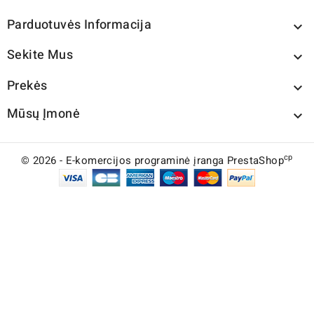
Parduotuvės Informacija

Sekite Mus

Prekės

Mūsų Įmonė

cp
© 2026 - E-komercijos programinė įranga PrestaShop