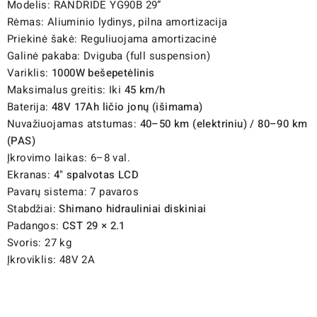
Modelis: RANDRIDE YG90B 29”
Rėmas: Aliuminio lydinys, pilna amortizacija
Priekinė šakė: Reguliuojama amortizacinė
Galinė pakaba: Dviguba (full suspension)
Variklis:
1000W bešepetėlinis
Maksimalus greitis: Iki
45 km/h
Baterija:
48V 17Ah ličio jonų (išimama)
Nuvažiuojamas atstumas:
40–50 km (elektriniu) / 80–90 km
(PAS)
Įkrovimo laikas: 6–8 val.
Ekranas:
4" spalvotas LCD
Pavarų sistema: 7 pavaros
Stabdžiai:
Shimano hidrauliniai diskiniai
Padangos:
CST 29 × 2.1
Svoris: 27 kg
Įkroviklis: 48V 2A