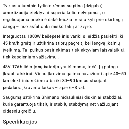
Tvirtas
aliuminio lydinio rėmas su pilna (dviguba)
amortizacija
efektyviai sugeria kelio nelygumus, o
reguliuojama priekinė šakė leidžia prisitaikyti prie skirtingų
dangų – nuo asfalto iki miško takų ar žvyro.
Integruotas
1000W bešepetėlinis variklis
leidžia pasiekti iki
45 km/h
greitį ir užtikrina stiprų pagreitį bei lengvą įkalnių
įveikimą. Tai puikus pasirinkimas tiek aktyviam laisvalaikiui,
tiek kasdieniam važiavimui.
48V 17Ah ličio jonų baterija
yra išimama, todėl ją patogu
įkrauti atskirai. Vienu įkrovimu galima nuvažiuoti apie
40–50
km elektriniu režimu
arba iki
80–90 km asistuojant
pedalais
. Įkrovimo laikas – apie 6–8 val.
Saugumą užtikrina
Shimano hidrauliniai diskiniai stabdžiai
,
kurie garantuoja tikslų ir stabilų stabdymą net važiuojant
didesniu greičiu.
Specifikacijos