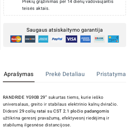
Prekių grąžinimas per 14 dienų vadovaujantis
teisės aktais.
Saugaus atsiskaitymo garantija
Aprašymas
Prekė Detaliau
Pristatymas
RANDRIDE YG90B 29”
sukurtas tiems, kurie ieško
universalaus, greito ir stabilaus elektrinio kalnų dviračio.
Didesni
29 colių ratai su CST 2.1 pločio padangomis
užtikrina geresnį pravažumą, efektyvesnį riedėjimą ir
stabilumą ilgesnėse distancijose.