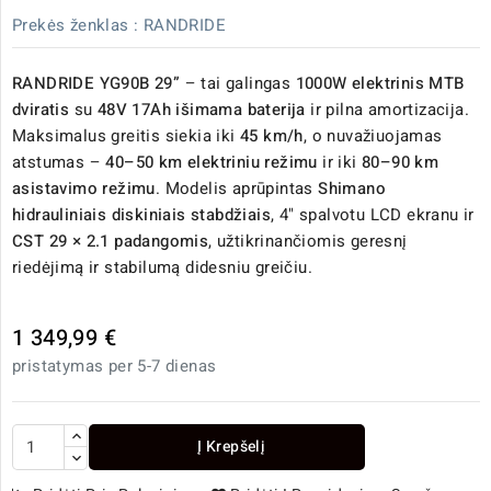
Prekės ženklas :
RANDRIDE
RANDRIDE YG90B 29”
– tai galingas
1000W elektrinis MTB
dviratis
su
48V 17Ah išimama baterija
ir pilna amortizacija.
Maksimalus greitis siekia iki
45 km/h
, o nuvažiuojamas
atstumas –
40–50 km elektriniu režimu
ir iki
80–90 km
asistavimo režimu
. Modelis aprūpintas
Shimano
hidrauliniais diskiniais stabdžiais
, 4" spalvotu LCD ekranu ir
CST 29 × 2.1 padangomis
, užtikrinančiomis geresnį
riedėjimą ir stabilumą didesniu greičiu.
1 349,99 €
pristatymas per 5-7 dienas
Į Krepšelį