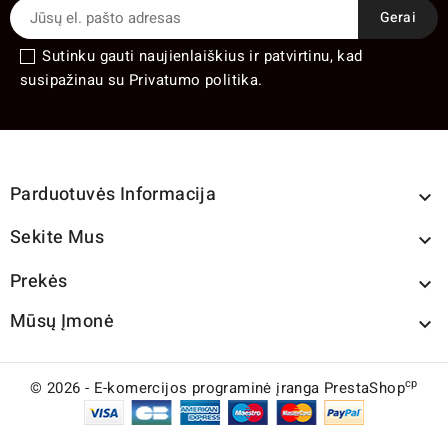
Sutinku gauti naujienlaiškius ir patvirtinu, kad
susipažinau su Privatumo politika.
Parduotuvės Informacija

Sekite Mus

Prekės

Mūsų Įmonė

cp
© 2026 - E-komercijos programinė įranga PrestaShop