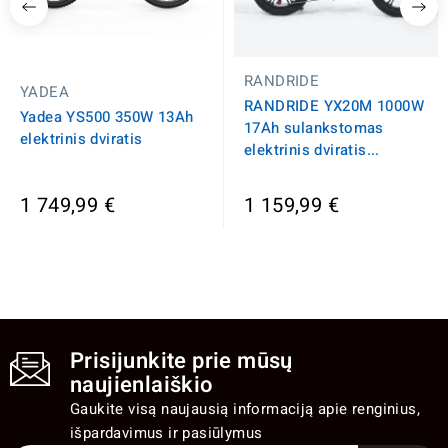
RANDRIDE
YADEA
RANDRIDE YX20M 1000W
Yadea YS500 350W 13Ah
17Ah sulankstomas
elektrinis dviratis
elektrinis dviratis...
1 749,99 €
1 159,99 €
Prisijunkite prie mūsų
naujienlaiškio
Gaukite visą naujausią informaciją apie renginius,
išpardavimus ir pasiūlymus