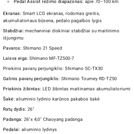
Pedal Assist režimo diapazonas:
apie 70–100 km
Ekranas:
Smart LCD ekranas, rodomas greitis,
akumuliatoriaus būsena, pedalo pagalbos lygis
Stabdžiai:
mechaniniai diskiniai stabdžiai su maitinimo
išjungimu
Pavaros:
Shimano 21 Speed
Laisva eiga:
Shimano MF-TZ500-7
Priekinis pavarų perjungiklis: Shimano SC-TX30
Galinis pavarų perjungiklis:
Shimano Tourney RD-TZ50
Priekinis žibintas:
LED žibintas maitinamas akumuliatoriumi
Šakė:
aliuminio lydinio karūnos pakabos šakė
Ratų dydis:
26"
Padanga:
26"x 4,0" Chaoyang padanga
Pedalai:
aliuminio lydinys