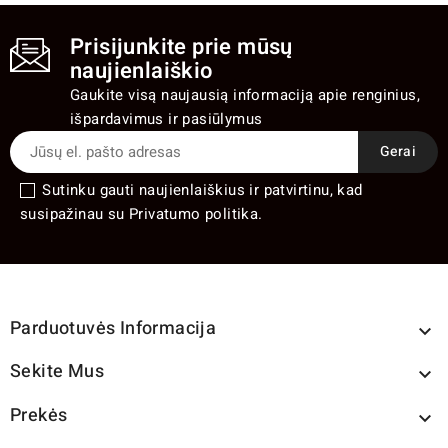
Prisijunkite prie mūsų
naujienlaiškio
Gaukite visą naujausią informaciją apie renginius,
išpardavimus ir pasiūlymus
Sutinku gauti naujienlaiškius ir patvirtinu, kad
susipažinau su Privatumo politika.
Parduotuvės Informacija

Sekite Mus

Prekės
