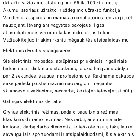
dviračio važiavimo atstumą nuo 65 iki 100 kilometrų.
Akumuliatoriaus užrakto ir uždegimo užrakto funkcija.
Vandeniui atsparus nuimamas akumuliatorius leidžia jį įdėti
naudojant, išvengiant vagystės pavojaus. Ilgas
akumuliatoriaus veikimo laikas nukelia jus toliau.
Važiuokite juo ir akimirksniu mėgaukitės atsipalaidavimu.
Elektrinis dviratis suaugusiems
Šis elektrinis mopedas, aprūpintas priekiniais ir galiniais
hidrauliniais diskiniais stabdžiais, leidžia lengvai stabdyti
per 2 sekundes, saugus ir profesionalus. Rakinama pakabos
šakė padeda jaustis mažiau nuovargio ir mėgautis
sklandesniu važiavimu, nesvarbu, kokioje vietovėje tai būtų.
Galingas elektrinis dviratis
Grynas elektrinis režimas, pedalo pagalbinis režimas,
klasikinis dviračio režimas. Nesvarbu, ar sutrumpinate
kelionę į darbą darbo dienomis, ar ieškote naujų takų lauke
savaitgaliais sportuodami ir atsipalaiduodami, šis elektrinis