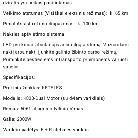
dviratis yra puikus pasirinkimas.
Veikimo atstumas (Visiškai elektrinis režimas):
iki 65 km
Pedal Assist režimo diapazonas:
iki 100 km
Nakties apšvietimo sistema
LED priekiniai žibintai apšviečia ilgą atstumą. Važiuodami
naktį arba naktį įjunkite galinio žibinto darbo režimą.
Priminkite pėstiesiems ir transporto priemonėms vairuoti
saugiai.
Specifikacijos:
Prekinis ženklas:
KETELES
Modelis:
K800-Dual Motor (su dviem varikliais)
Rėmas:
6061 aliuminio lydinio rėmas
Galia:
2000W
Variklio padėtys:
F + R stebulės variklis