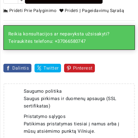
Pridėti Prie Palyginimo
Pridėti Į Pageidavimų Sąrašą
Reikia konsultacijos ar nepavyksta užsisakyti?
Teiraukitės telefonu: +37066580747
Dalintis
Twitter
Pinterest
Saugumo politika
Saugus pirkimas ir duomenų apsauga (SSL
sertifikatas)
Pristatymo sąlygos
Patikimas pristatymas tiesiai į namus arba į
mūsų atsiėmimo punktą Vilniuje.