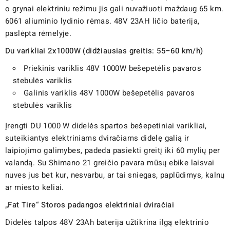
o grynai elektriniu režimu jis gali nuvažiuoti maždaug 65 km.
6061 aliuminio lydinio rėmas. 48V 23AH ličio baterija,
paslėpta rėmelyje.
Du varikliai 2x1000W (didžiausias greitis: 55–60 km/h)
Priekinis variklis 48V 1000W bešepetėlis pavaros
stebulės variklis
Galinis variklis 48V 1000W bešepetėlis pavaros
stebulės variklis
Įrengti DU 1000 W didelės spartos bešepetiniai varikliai,
suteikiantys elektriniams dviračiams didelę galią ir
laipiojimo galimybes, padeda pasiekti greitį iki 60 mylių per
valandą. Su Shimano 21 greičio pavara mūsų ebike laisvai
nuves jus bet kur, nesvarbu, ar tai sniegas, paplūdimys, kalnų
ar miesto keliai.
„Fat Tire“ Storos padangos elektriniai dviračiai
Didelės talpos 48V 23Ah baterija užtikrina ilgą elektrinio