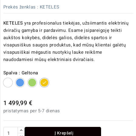
Prekės ženklas :
KETELES
KETELES
yra profesionalus tiekėjas, užsiimantis elektrinių
dviračių gamyba ir pardavimu. Esame įsipareigoję teikti
aukštos kokybės, didelės galios, didelės spartos ir
visapusiškus saugos produktus, kad mūsų klientai galėtų
visapusiškai mėgautis nuotykių lauke reikšme
naudodamiesi mūsų elektriniais dviračiais.
Spalva : Geltona
Balta
Mėlyna
Žalia
Geltona
1 499,99 €
pristatymas per 5-7 dienas
Į Krepšelį