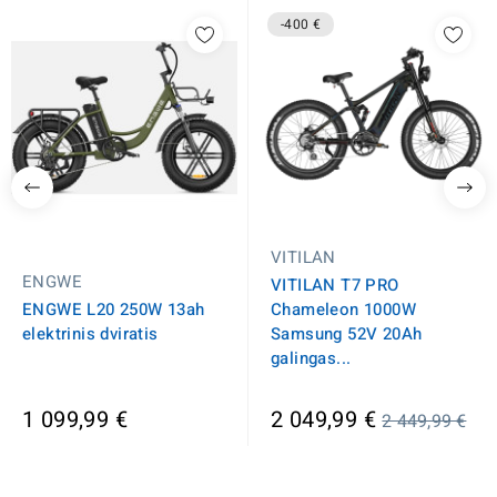
-400 €
VITILAN
ENGWE
VITILAN T7 PRO
ENGWE L20 250W 13ah
Chameleon 1000W
elektrinis dviratis
Samsung 52V 20Ah
galingas...
Įprasta
1 099,99 €
2 049,99 €
2 449,99 €
kaina