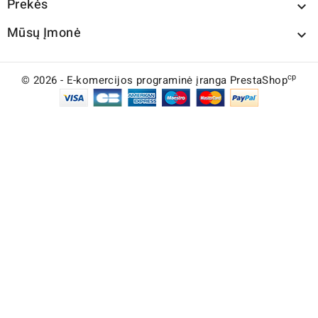
Prekės

Mūsų Įmonė

cp
© 2026 - E-komercijos programinė įranga PrestaShop