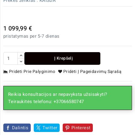
Prekės ženklas :
KAISDA
1 099,99 €
pristatymas per 5-7 dienas
Į Krepšelį
Pridėti Prie Palyginimo
Pridėti Į Pageidavimų Sąrašą
Reikia konsultacijos ar nepavyksta užsisakyti?
Teiraukitės telefonu: +37066580747
Dalintis
Twitter
Pinterest