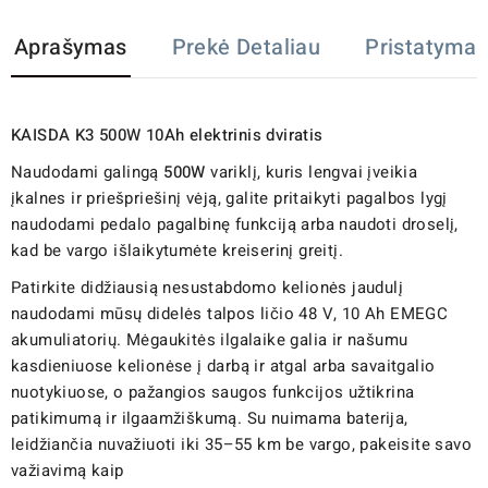
Aprašymas
Prekė Detaliau
Pristatymas
KAISDA K3 500W 10Ah elektrinis dviratis
Naudodami galingą
500W
variklį, kuris lengvai įveikia
įkalnes ir priešpriešinį vėją, galite pritaikyti pagalbos lygį
naudodami pedalo pagalbinę funkciją arba naudoti droselį,
kad be vargo išlaikytumėte kreiserinį greitį.
Patirkite didžiausią nesustabdomo kelionės jaudulį
naudodami mūsų didelės talpos ličio 48 V, 10 Ah EMEGC
akumuliatorių. Mėgaukitės ilgalaike galia ir našumu
kasdieniuose kelionėse į darbą ir atgal arba savaitgalio
nuotykiuose, o pažangios saugos funkcijos užtikrina
patikimumą ir ilgaamžiškumą. Su nuimama baterija,
leidžiančia nuvažiuoti iki 35–55 km be vargo, pakeisite savo
važiavimą kaip