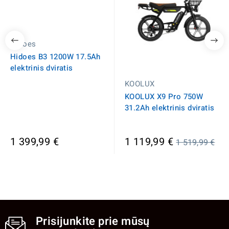
Hidoes
Hidoes B3 1200W 17.5Ah
elektrinis dviratis
KOOLUX
KOOLUX X9 Pro 750W
31.2Ah elektrinis dviratis
Įprasta
1 399,99 €
1 119,99 €
1 519,99 €
kaina
Prisijunkite prie mūsų