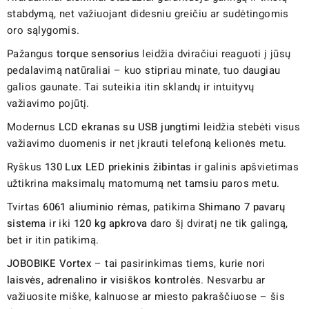
stabdymą, net važiuojant didesniu greičiu ar sudėtingomis
oro sąlygomis.
Pažangus
torque sensorius
leidžia dviračiui reaguoti į jūsų
pedalavimą natūraliai – kuo stipriau minate, tuo daugiau
galios gaunate. Tai suteikia itin sklandų ir intuityvų
važiavimo pojūtį.
Modernus
LCD ekranas su USB jungtimi
leidžia stebėti visus
važiavimo duomenis ir net įkrauti telefoną kelionės metu.
Ryškus
130 Lux LED priekinis žibintas
ir galinis apšvietimas
užtikrina maksimalų matomumą net tamsiu paros metu.
Tvirtas
6061 aliuminio rėmas
, patikima
Shimano 7 pavarų
sistema
ir iki
120 kg apkrova
daro šį dviratį ne tik galingą,
bet ir itin patikimą.
JOBOBIKE Vortex
– tai pasirinkimas tiems, kurie nori
laisvės, adrenalino ir visiškos kontrolės
. Nesvarbu ar
važiuosite miške, kalnuose ar miesto pakraščiuose – šis