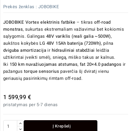
Prekės ženklas :
JOBOBIKE
JOBOBIKE Vortex elektrinis fatbike
– tikras
off-road
monstras
, sukurtas ekstremaliam važiavimui bet kokiomis
sąlygomis. Galingas
48V variklis (reali galia ~500W)
,
aukštos kokybės
LG 48V 15Ah baterija (720Wh)
, pilna
dviguba amortizacija
ir
hidrauliniai stabdžiai
leidžia
užtikrintai įveikti smėlį, sniegą, miško takus ar kalnus.
Iki
150 km nuvažiuojamas atstumas
,
fat 20×4.0 padangos
ir
pažangus
torque sensorius
paverčia šį dviratį vienu
geriausių pasirinkimų rimtam off-road.
1 599,99 €
pristatymas per 5-7 dienas
Į Krepšelį