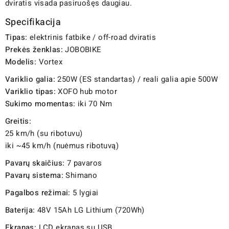
dviratis visada pasiruošęs daugiau.
Specifikacija
Tipas:
elektrinis fatbike / off-road dviratis
Prekės ženklas:
JOBOBIKE
Modelis:
Vortex
Variklio galia:
250W (ES standartas) / reali galia apie 500W
Variklio tipas:
XOFO hub motor
Sukimo momentas:
iki 70 Nm
Greitis:
25 km/h (su ribotuvu)
iki ~45 km/h (nuėmus ribotuvą)
Pavarų skaičius:
7 pavaros
Pavarų sistema:
Shimano
Pagalbos režimai:
5 lygiai
Baterija:
48V 15Ah LG Lithium (720Wh)
Ekranas:
LCD ekranas su USB