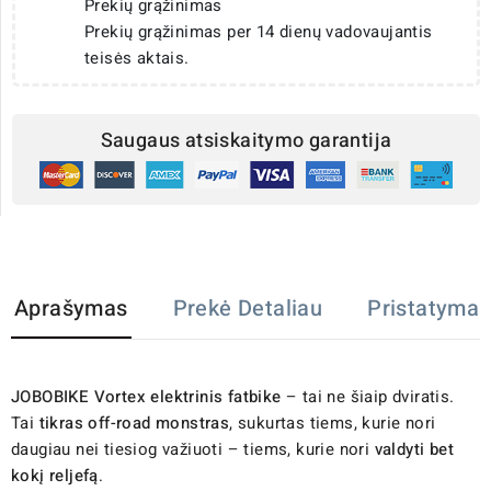
Prekių grąžinimas
Prekių grąžinimas per 14 dienų vadovaujantis
teisės aktais.
Saugaus atsiskaitymo garantija
Aprašymas
Prekė Detaliau
Pristatymas
JOBOBIKE Vortex elektrinis fatbike
– tai ne šiaip dviratis.
Tai
tikras off-road monstras
, sukurtas tiems, kurie nori
daugiau nei tiesiog važiuoti – tiems, kurie nori
valdyti bet
kokį reljefą
.