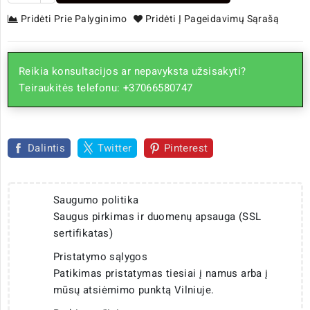
Pridėti Prie Palyginimo
Pridėti Į Pageidavimų Sąrašą
Reikia konsultacijos ar nepavyksta užsisakyti?
Teiraukitės telefonu: +37066580747
Dalintis
Twitter
Pinterest
Saugumo politika
Saugus pirkimas ir duomenų apsauga (SSL
sertifikatas)
Pristatymo sąlygos
Patikimas pristatymas tiesiai į namus arba į
mūsų atsiėmimo punktą Vilniuje.