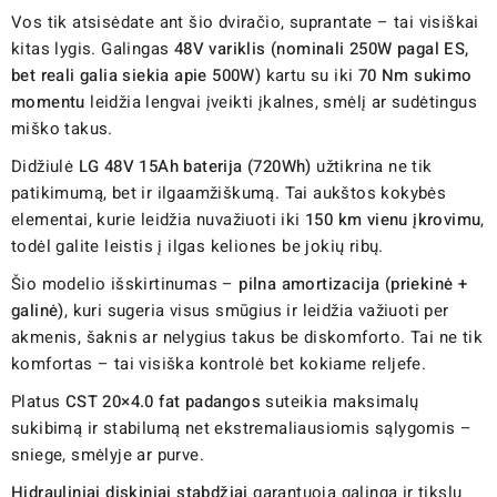
Vos tik atsisėdate ant šio dviračio, suprantate – tai visiškai
kitas lygis. Galingas
48V variklis (nominali 250W pagal ES,
bet reali galia siekia apie 500W)
kartu su iki
70 Nm sukimo
momentu
leidžia lengvai įveikti įkalnes, smėlį ar sudėtingus
miško takus.
Didžiulė
LG 48V 15Ah baterija (720Wh)
užtikrina ne tik
patikimumą, bet ir ilgaamžiškumą. Tai aukštos kokybės
elementai, kurie leidžia nuvažiuoti iki
150 km vienu įkrovimu
,
todėl galite leistis į ilgas keliones be jokių ribų.
Šio modelio išskirtinumas –
pilna amortizacija (priekinė +
galinė)
, kuri sugeria visus smūgius ir leidžia važiuoti per
akmenis, šaknis ar nelygius takus be diskomforto. Tai ne tik
komfortas – tai visiška kontrolė bet kokiame reljefe.
Platus
CST 20×4.0 fat padangos
suteikia maksimalų
sukibimą ir stabilumą net ekstremaliausiomis sąlygomis –
sniege, smėlyje ar purve.
Hidrauliniai diskiniai stabdžiai
garantuoja galingą ir tikslų