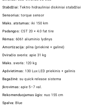
Stabdžiai:
Tektro hidrauliniai diskiniai stabdžiai
Sensorius:
torque sensor
Maks. atstumas:
iki 150 km
Padangos:
CST 20 × 4.0 fat tire
Rėmas:
6061 aliuminio lydinys
Amortizacija:
pilna (priekinė + galinė)
Dviračio svoris:
apie 31 kg
Maks. svoris:
120 kg
Apšvietimas:
130 Lux LED priekinis + galinis
Bagažinė:
su quick-release sistema
Įkrovimas:
apie 5–7 val.
Rekomenduojamas ūgis:
nuo 155 cm
Spalva:
Blue