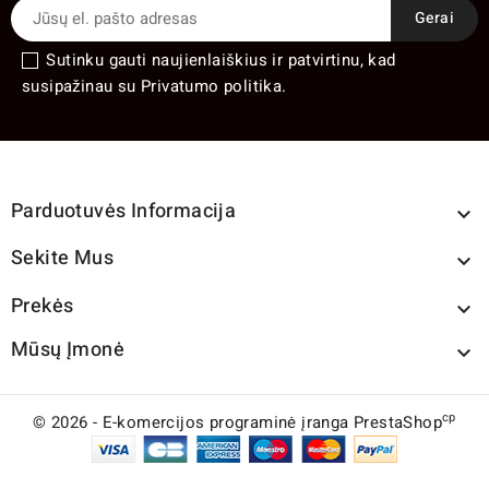
Sutinku gauti naujienlaiškius ir patvirtinu, kad
susipažinau su Privatumo politika.
Parduotuvės Informacija

Sekite Mus

Prekės

Mūsų Įmonė

cp
© 2026 - E-komercijos programinė įranga PrestaShop