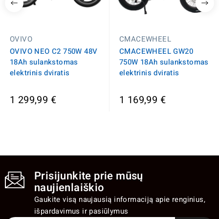
OVIVO
CMACEWHEEL
OVIVO NEO C2 750W 48V
CMACEWHEEL GW20
18Ah sulankstomas
750W 18Ah sulankstomas
elektrinis dviratis
elektrinis dviratis
1 299,99 €
1 169,99 €
Prisijunkite prie mūsų
naujienlaiškio
Gaukite visą naujausią informaciją apie renginius,
išpardavimus ir pasiūlymus