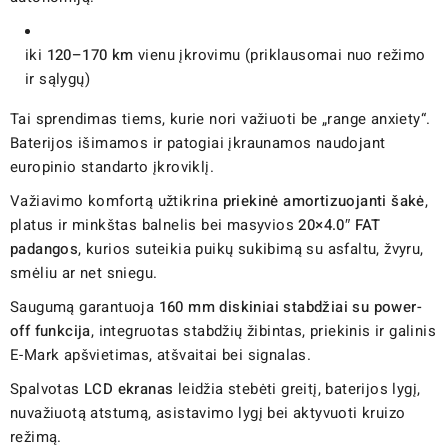
iki
120–170 km
vienu įkrovimu (priklausomai nuo režimo
ir sąlygų)
Tai sprendimas tiems, kurie nori važiuoti be „range anxiety“.
Baterijos išimamos ir patogiai įkraunamos naudojant
europinio standarto įkroviklį.
Važiavimo komfortą užtikrina
priekinė amortizuojanti šakė
,
platus ir minkštas balnelis bei masyvios
20×4.0″ FAT
padangos
, kurios suteikia puikų sukibimą su asfaltu, žvyru,
smėliu ar net sniegu.
Saugumą garantuoja
160 mm diskiniai stabdžiai su power-
off funkcija
, integruotas stabdžių žibintas, priekinis ir galinis
E-Mark apšvietimas, atšvaitai bei signalas.
Spalvotas
LCD ekranas
leidžia stebėti greitį, baterijos lygį,
nuvažiuotą atstumą, asistavimo lygį bei aktyvuoti kruizo
režimą.