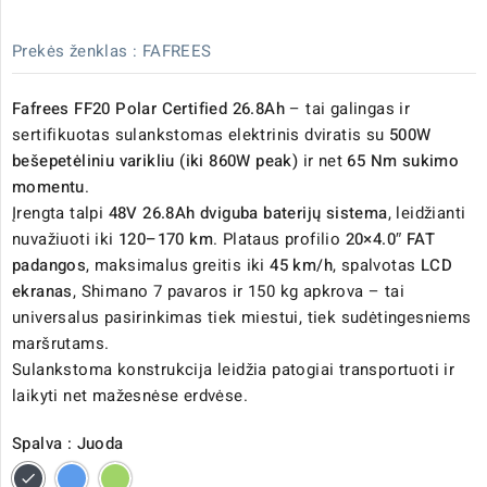
Prekės ženklas :
FAFREES
Fafrees FF20 Polar Certified 26.8Ah
– tai galingas ir
sertifikuotas sulankstomas elektrinis dviratis su
500W
bešepetėliniu varikliu (iki 860W peak)
ir net
65 Nm sukimo
momentu
.
Įrengta talpi
48V 26.8Ah dviguba baterijų sistema
, leidžianti
nuvažiuoti iki
120–170 km
. Plataus profilio
20×4.0″ FAT
padangos
, maksimalus greitis iki
45 km/h
, spalvotas
LCD
ekranas
, Shimano 7 pavaros ir 150 kg apkrova – tai
universalus pasirinkimas tiek miestui, tiek sudėtingesniems
maršrutams.
Sulankstoma konstrukcija leidžia patogiai transportuoti ir
laikyti net mažesnėse erdvėse.
Spalva : Juoda
Juoda
Mėlyna
Žalia