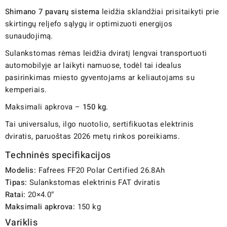
Shimano 7 pavarų sistema
leidžia sklandžiai prisitaikyti prie
skirtingų reljefo sąlygų ir optimizuoti energijos
sunaudojimą.
Sulankstomas rėmas leidžia dviratį lengvai transportuoti
automobilyje ar laikyti namuose, todėl tai idealus
pasirinkimas miesto gyventojams ar keliautojams su
kemperiais.
Maksimali apkrova –
150 kg
.
Tai universalus, ilgo nuotolio, sertifikuotas elektrinis
dviratis, paruoštas 2026 metų rinkos poreikiams.
Techninės specifikacijos
Modelis:
Fafrees FF20 Polar Certified 26.8Ah
Tipas:
Sulankstomas elektrinis FAT dviratis
Ratai:
20×4.0″
Maksimali apkrova:
150 kg
Variklis