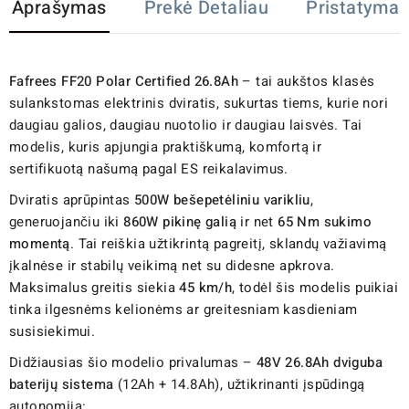
Aprašymas
Prekė Detaliau
Pristatymas
Fafrees FF20 Polar Certified 26.8Ah
– tai aukštos klasės
sulankstomas elektrinis dviratis, sukurtas tiems, kurie nori
daugiau galios, daugiau nuotolio ir daugiau laisvės. Tai
modelis, kuris apjungia praktiškumą, komfortą ir
sertifikuotą našumą pagal ES reikalavimus.
Dviratis aprūpintas
500W bešepetėliniu varikliu
,
generuojančiu iki
860W pikinę galią
ir net
65 Nm sukimo
momentą
. Tai reiškia užtikrintą pagreitį, sklandų važiavimą
įkalnėse ir stabilų veikimą net su didesne apkrova.
Maksimalus greitis siekia
45 km/h
, todėl šis modelis puikiai
tinka ilgesnėms kelionėms ar greitesniam kasdieniam
susisiekimui.
Didžiausias šio modelio privalumas –
48V 26.8Ah dviguba
baterijų sistema
(12Ah + 14.8Ah), užtikrinanti įspūdingą
autonomiją: