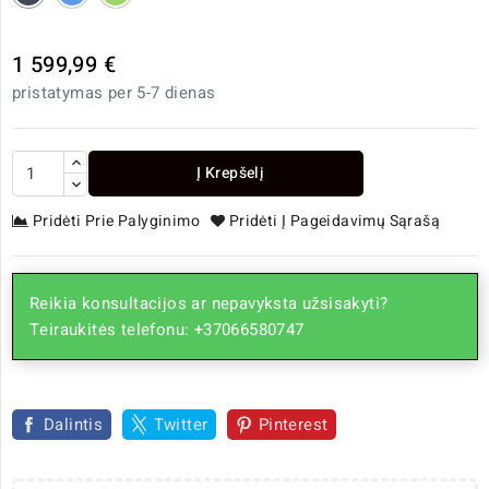
1 599,99 €
pristatymas per 5-7 dienas
Į Krepšelį
Pridėti Prie Palyginimo
Pridėti Į Pageidavimų Sąrašą
Reikia konsultacijos ar nepavyksta užsisakyti?
Teiraukitės telefonu: +37066580747
Dalintis
Twitter
Pinterest