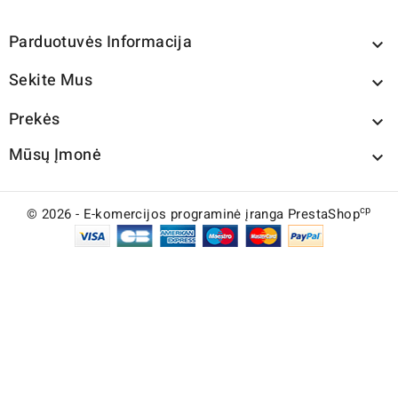
Parduotuvės Informacija

Sekite Mus

Prekės

Mūsų Įmonė

cp
© 2026 - E-komercijos programinė įranga PrestaShop