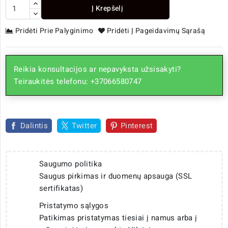
Į Krepšelį
Pridėti Prie Palyginimo
Pridėti Į Pageidavimų Sąrašą
Reikia konsultacijos ar nepavyksta užsisakyti?
Teiraukitės telefonu: +37066580747
Dalintis
Twitter
Pinterest
Saugumo politika
Saugus pirkimas ir duomenų apsauga (SSL
sertifikatas)
Pristatymo sąlygos
Patikimas pristatymas tiesiai į namus arba į