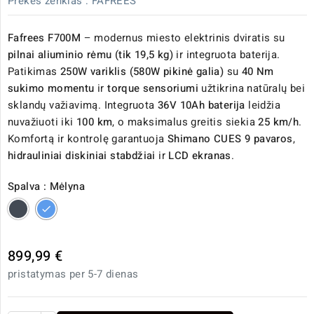
Prekės ženklas :
FAFREES
Fafrees F700M
– modernus miesto elektrinis dviratis su
pilnai aliuminio rėmu (tik 19,5 kg)
ir integruota baterija.
Patikimas
250W variklis (580W pikinė galia)
su
40 Nm
sukimo momentu
ir
torque sensoriumi
užtikrina natūralų bei
sklandų važiavimą. Integruota
36V 10Ah baterija
leidžia
nuvažiuoti iki
100 km
, o maksimalus greitis siekia
25 km/h
.
Komfortą ir kontrolę garantuoja
Shimano CUES 9 pavaros
,
hidrauliniai diskiniai stabdžiai
ir
LCD ekranas
.
Spalva : Mėlyna
Juoda
Mėlyna
899,99 €
pristatymas per 5-7 dienas