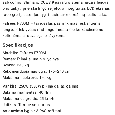
sąlygomis.
Shimano CUES 9 pavarų sistema
leidžia lengvai
prisitaikyti prie skirtingo reljefo, o integruotas
LCD ekranas
rodo greitį, baterijos lygį ir asistavimo režimą realiu laiku.
Fafrees F700M
– tai idealus pasirinkimas ieškantiems
lengvo, efektyvaus ir stilingo miesto e-bike kasdienėms
kelionėms ar savaitgalio išvykoms.
Specifikacijos
Modelis:
Fafrees F700M
Rėmas:
Pilnai aliuminio lydinys
Svoris:
19,5 kg
Rekomenduojamas ūgis:
175–210 cm
Maksimali apkrova:
150 kg
Variklis:
250W (580W pikinė galia), galinis
Sukimo momentas:
40 Nm
Maksimalus greitis:
25 km/h
Jutiklis:
Torque sensorius
Asistavimo lygiai:
3 PAS režimai