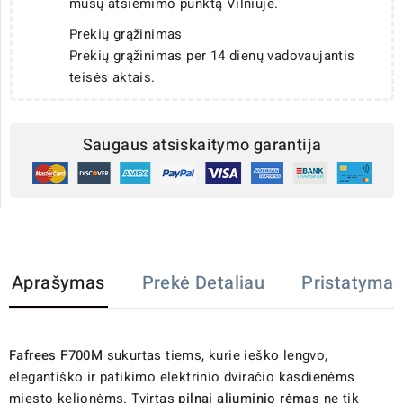
mūsų atsiėmimo punktą Vilniuje.
Prekių grąžinimas
Prekių grąžinimas per 14 dienų vadovaujantis
teisės aktais.
Saugaus atsiskaitymo garantija
Aprašymas
Prekė Detaliau
Pristatymas
Fafrees F700M
sukurtas tiems, kurie ieško lengvo,
elegantiško ir patikimo elektrinio dviračio kasdienėms
miesto kelionėms. Tvirtas
pilnai aliuminio rėmas
ne tik