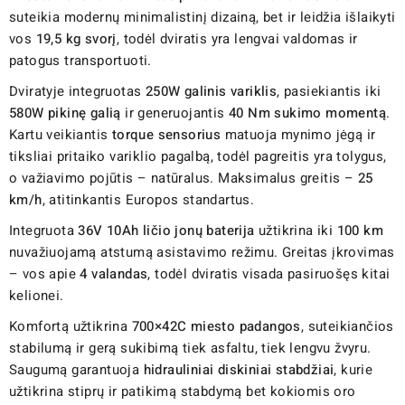
suteikia modernų minimalistinį dizainą, bet ir leidžia išlaikyti
vos
19,5 kg svorį
, todėl dviratis yra lengvai valdomas ir
patogus transportuoti.
Dviratyje integruotas
250W galinis variklis
, pasiekiantis iki
580W pikinę galią
ir generuojantis
40 Nm sukimo momentą
.
Kartu veikiantis
torque sensorius
matuoja mynimo jėgą ir
tiksliai pritaiko variklio pagalbą, todėl pagreitis yra tolygus,
o važiavimo pojūtis – natūralus. Maksimalus greitis –
25
km/h
, atitinkantis Europos standartus.
Integruota
36V 10Ah ličio jonų baterija
užtikrina iki
100 km
nuvažiuojamą atstumą asistavimo režimu. Greitas įkrovimas
– vos apie
4 valandas
, todėl dviratis visada pasiruošęs kitai
kelionei.
Komfortą užtikrina
700×42C miesto padangos
, suteikiančios
stabilumą ir gerą sukibimą tiek asfaltu, tiek lengvu žvyru.
Saugumą garantuoja
hidrauliniai diskiniai stabdžiai
, kurie
užtikrina stiprų ir patikimą stabdymą bet kokiomis oro