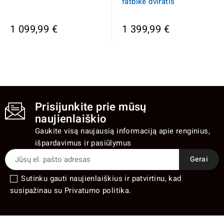
fatbike dviratis
1 099,99 €
1 399,99 €
Prisijunkite prie mūsų
naujienlaiškio
Gaukite visą naujausią informaciją apie renginius,
išpardavimus ir pasiūlymus
Sutinku gauti naujienlaiškius ir patvirtinu, kad
susipažinau su Privatumo politika.