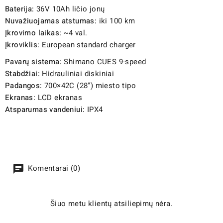
Baterija:
36V 10Ah ličio jonų
Nuvažiuojamas atstumas:
iki 100 km
Įkrovimo laikas:
~4 val.
Įkroviklis:
European standard charger
Pavarų sistema:
Shimano CUES 9-speed
Stabdžiai:
Hidrauliniai diskiniai
Padangos:
700×42C (28") miesto tipo
Ekranas:
LCD ekranas
Atsparumas vandeniui:
IPX4
Komentarai (0)
Šiuo metu klientų atsiliepimų nėra.