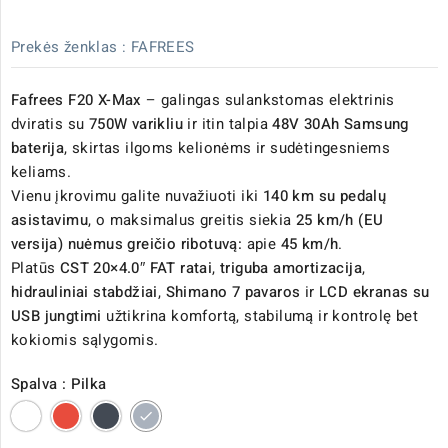
Prekės ženklas :
FAFREES
Fafrees F20 X-Max
– galingas sulankstomas elektrinis
dviratis su
750W varikliu
ir itin talpia
48V 30Ah Samsung
baterija
, skirtas ilgoms kelionėms ir sudėtingesniems
keliams.
Vienu įkrovimu galite nuvažiuoti iki
140 km su pedalų
asistavimu
, o maksimalus greitis siekia
25 km/h (EU
versija) n
uėmus greičio ribotuvą:
apie
45 km/h
.
Platūs
CST 20×4.0″ FAT ratai
,
triguba amortizacija
,
hidrauliniai stabdžiai
,
Shimano 7 pavaros
ir
LCD ekranas su
USB jungtimi
užtikrina komfortą, stabilumą ir kontrolę bet
kokiomis sąlygomis.
Spalva : Pilka
Balta
Raudona
Juoda
Pilka