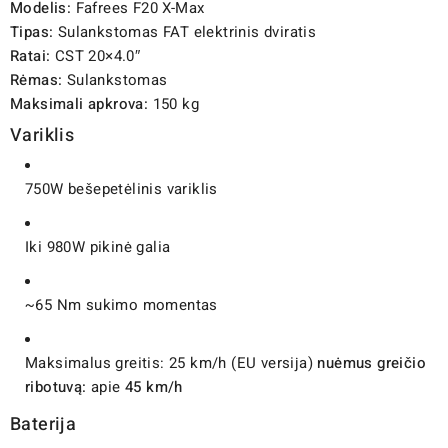
Modelis:
Fafrees F20 X-Max
Tipas:
Sulankstomas FAT elektrinis dviratis
Ratai:
CST 20×4.0″
Rėmas:
Sulankstomas
Maksimali apkrova:
150 kg
Variklis
750W bešepetėlinis variklis
Iki 980W pikinė galia
~65 Nm sukimo momentas
Maksimalus greitis: 25 km/h (EU versija)
nuėmus greičio
ribotuvą:
apie
45 km/h
Baterija