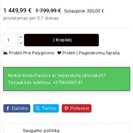
1 449,99 €
1 799,99 €
Sutaupote 350,00 €
pristatymas per 5-7 dienas
Į Krepšelį
Pridėti Prie Palyginimo
Pridėti Į Pageidavimų Sąrašą
Reikia konsultacijos ar nepavyksta užsisakyti?
Teiraukitės telefonu: +37066580747
Dalintis
Twitter
Pinterest
Saugumo politika