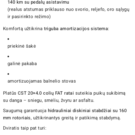
140 km su pedalų asistavimu
(realus atstumas priklauso nuo svorio, reljefo, oro sąlygų
ir pasirinkto režimo)
Komfortą užtikrina
triguba amortizacijos sistema
:
priekinė šakė
galinė pakaba
amortizuojamas balnelio stovas
Platūs
CST 20×4.0 colių FAT ratai
suteikia puikų sukibimą
su danga – sniegu, smėliu, žvyru ar asfaltu.
Saugumą garantuoja
hidrauliniai diskiniai stabdžiai su 160
mm rotoriais
, užtikrinantys greitą ir patikimą stabdymą.
Dviratis taip pat turi: