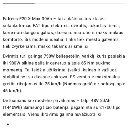
Fafrees F20 X-Max 30Ah
– tai aukščiausios klasės
sulankstomas FAT tipo elektrinis dviratis, sukurtas tiems,
kurie nori daugiau galios, didesnio nuotolio ir maksimalaus
komforto. Šis modelis idealiai tinka tiek miesto gatvėms,
tiek žvyrkeliams, miško takams ar smėliui.
Dviratis turi galingą
750W bešepetėlinį variklį
, kuris pasiekia
iki
980W pikinę galią
ir generuoja apie
65 Nm sukimo
momentą
. Tai leidžia užtikrintai įveikti įkalnes ir važiuoti
stabiliai net su didesne apkrova. ES versijoje maksimalus
greitis ribojamas iki
25 km/h
(
Nuėmus greičio ribotuvą:
apie
45 km/h
).
Didžiausias šio modelio privalumas – talpi
48V 30Ah
(1440Wh) Samsung ličio baterija
, pagaminta su 21700 tipo
elementais. Vienu įkrovimu galima nuvažiuoti iki: