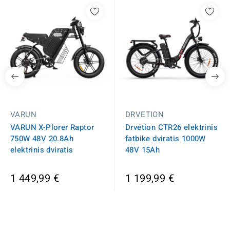
VARUN
DRVETION
VARUN X-Plorer Raptor
Drvetion CTR26 elektrinis
750W 48V 20.8Ah
fatbike dviratis 1000W
elektrinis dviratis
48V 15Ah
1 449,99 €
1 199,99 €