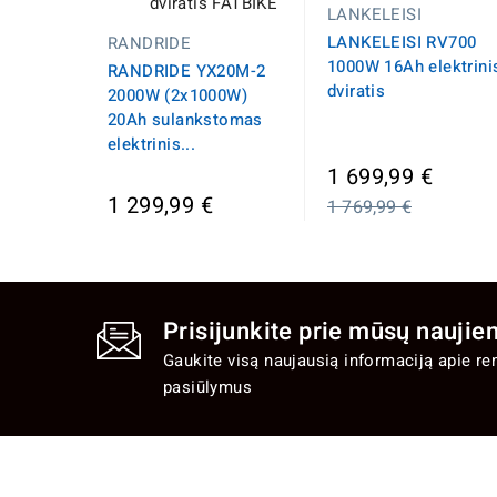
LANKELEISI
LANKELEISI RV700
RANDRIDE
1000W 16Ah elektrini
RANDRIDE YX20M-2
dviratis
2000W (2x1000W)
20Ah sulankstomas
elektrinis...
Įprast
1 699,99 €
kaina
1 299,99 €
1 769,99 €
Prisijunkite prie mūsų naujien
Gaukite visą naujausią informaciją apie re
pasiūlymus