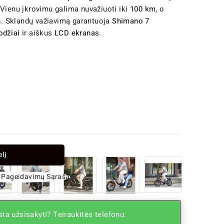
 Vienu įkrovimu galima nuvažiuoti iki
100 km
, o
h
. Sklandų važiavimą garantuoja
Shimano 7
bdžiai
ir aiškus
LCD ekranas
.
elį
 Į Pageidavimų Sąrašą
ta užsisakyti? Teiraukitės telefonu: