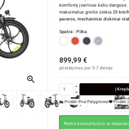
komfortą įvairiose kelio dangose.
maksimalus greitis siekia
25 km/
pavaros
,
mechaniniai diskiniai sta
Spalva : Pilka
Balta
Raudona
Juoda
Pilka
899,99 €
pristatymas per 5-7 dienas

Į Krepš
Pridėti Prie Palyginimo
Pridėti
Reikia konsultacijos ar nepavyks