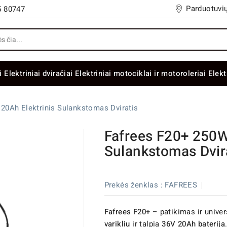
Parduotuvių
5 80747
i
Elektriniai dviračiai
Elektriniai motociklai ir motoroleriai
Elekt
20Ah Elektrinis Sulankstomas Dviratis
Fafrees F20+ 250W
Sulankstomas Dvir
Prekės ženklas :
FAFREES
Fafrees F20+
– patikimas ir univer
varikliu
ir talpia
36V 20Ah baterija