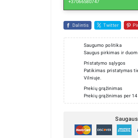
+37066580747
Dalintis
Twitter
Pi
Saugumo politika
Saugus pirkimas ir duom
Pristatymo sąlygos
Patikimas pristatymas t
Vilniuje.
Prekių grąžinimas
Prekių grąžinimas per 14
Saugaus 