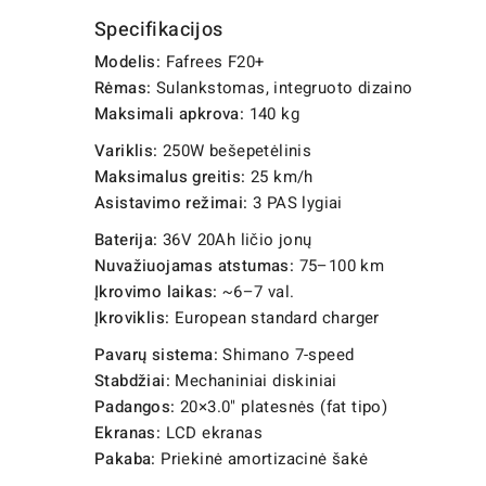
Specifikacijos
Modelis:
Fafrees F20+
Rėmas:
Sulankstomas, integruoto dizaino
Maksimali apkrova:
140 kg
Variklis:
250W bešepetėlinis
Maksimalus greitis:
25 km/h
Asistavimo režimai:
3 PAS lygiai
Baterija:
36V 20Ah ličio jonų
Nuvažiuojamas atstumas:
75–100 km
Įkrovimo laikas:
~6–7 val.
Įkroviklis:
European standard charger
Pavarų sistema:
Shimano 7-speed
Stabdžiai:
Mechaniniai diskiniai
Padangos:
20×3.0" platesnės (fat tipo)
Ekranas:
LCD ekranas
Pakaba:
Priekinė amortizacinė šakė