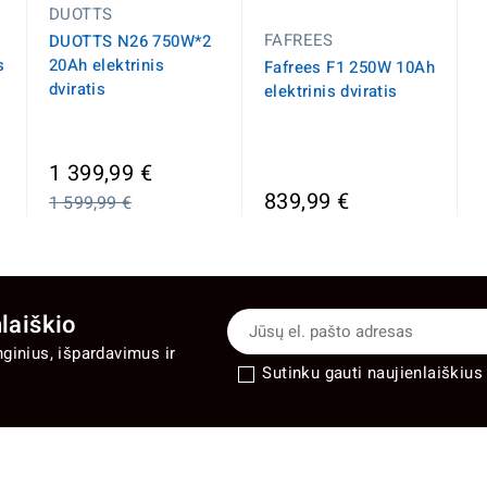
DUOTTS
FAFREES
DUOTTS N26 750W*2
s
20Ah elektrinis
Fafrees F1 250W 10Ah
dviratis
elektrinis dviratis
a
Įprasta
1 399,99 €
kaina
839,99 €
1 599,99 €
laiškio
nginius, išpardavimus ir
Sutinku gauti naujienlaiškius 