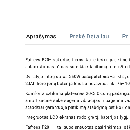
Aprašymas
Prekė Detaliau
Pr
Fafrees F20+
sukurtas tiems, kurie ieško patikimo i
sulankstomas rėmas suteikia stabilumą ir leidžia dv
Dviratyje integruotas
250W bešepetėlinis variklis
, 
20Ah ličio jonų baterija
leidžia nuvažiuoti iki
75–10
Komfortą užtikrina platesnės
20×3.0 colių padango
amortizacinė šakė sugeria vibracijas ir pagerina v
stabdžiai
garantuoja patikimą stabdymą bet kokiom
Integruotas
LCD ekranas
rodo greitį, baterijos lygį
Fafrees F20+
– tai subalansuotas pasirinkimas iešk