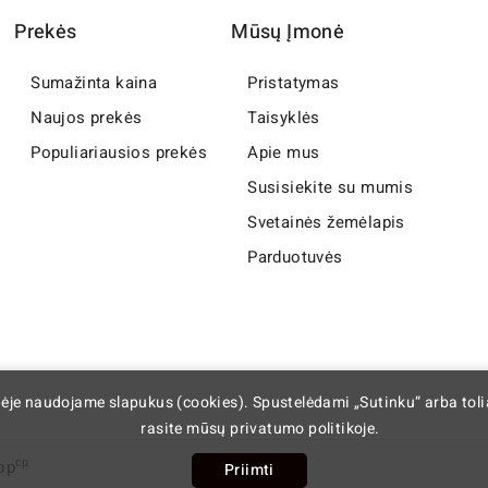
Prekės
Mūsų Įmonė
Sumažinta kaina
Pristatymas
Naujos prekės
Taisyklės
Populiariausios prekės
Apie mus
Susisiekite su mumis
Svetainės žemėlapis
Parduotuvės
nėje naudojame slapukus (cookies). Spustelėdami „Sutinku“ arba tol
rasite mūsų privatumo politikoje.
cp
op
Priimti