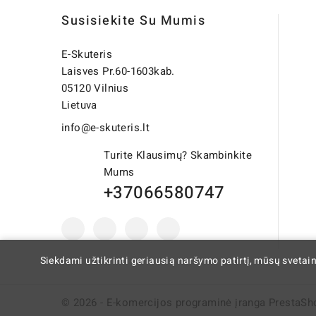
Susisiekite Su Mumis
E-Skuteris
Laisves Pr.60-1603kab.
05120 Vilnius
Lietuva
info@e-skuteris.lt
Turite Klausimų? Skambinkite
Mums
+37066580747
Siekdami užtikrinti geriausią naršymo patirtį, mūsų svetai
© 2026 - E-komercijos programinė įranga PrestaSh