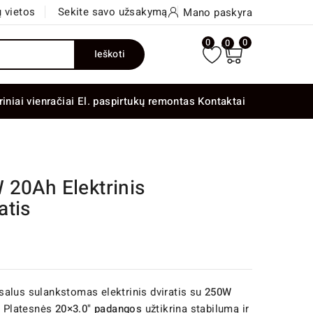
 vietos
Sekite savo užsakymą
Mano paskyra
0
0
0
Ieškoti
riniai vienračiai
El. paspirtukų remontas
Kontaktai
 20Ah Elektrinis
atis
salus sulankstomas elektrinis dviratis su
250W
. Platesnės
20×3.0" padangos
užtikrina stabilumą ir