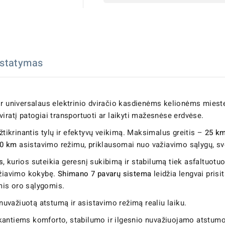
istatymas
r universalaus elektrinio dviračio kasdienėms kelionėms mieste b
iratį patogiai transportuoti ar laikyti mažesnėse erdvėse.
užtikrinantis tylų ir efektyvų veikimą. Maksimalus greitis –
25 k
0 km
asistavimo režimu, priklausomai nuo važiavimo sąlygų, svor
s
, kurios suteikia geresnį sukibimą ir stabilumą tiek asfaltuotuo
ažiavimo kokybę.
Shimano 7 pavarų sistema
leidžia lengvai prisit
is oro sąlygomis.
, nuvažiuotą atstumą ir asistavimo režimą realiu laiku.
antiems komforto, stabilumo ir ilgesnio nuvažiuojamo atstumo 