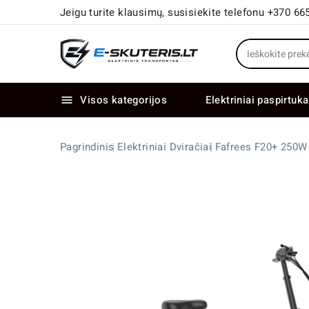
Jeigu turite klausimų, susisiekite telefonu +370 66
Visos kategorijos
Elektriniai paspirtuka

Elektriniai paspirtukai dideliais ratais
Elektriniai dviračiai su dviem varikliais
Pagrindinis
Elektriniai Dviračiai
Fafrees F20+ 250W 