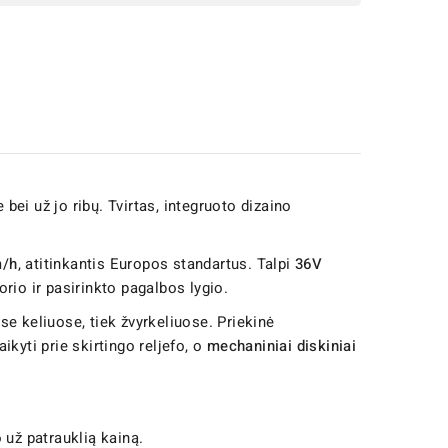
ei už jo ribų. Tvirtas, integruoto dizaino
m/h
, atitinkantis Europos standartus. Talpi
36V
io ir pasirinkto pagalbos lygio.
se keliuose, tiek žvyrkeliuose. Priekinė
aikyti prie skirtingo reljefo, o
mechaniniai diskiniai
už patrauklią kainą.