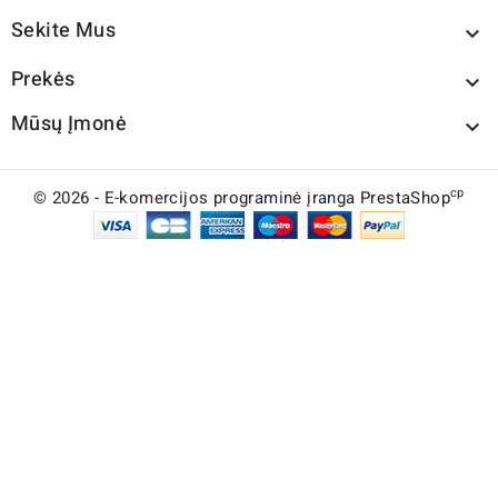
Sekite Mus

Prekės

Mūsų Įmonė

cp
© 2026 - E-komercijos programinė įranga PrestaShop