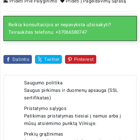
Pridėti Prie Palyginimo
Pridėti Į Pageidavimų Sąrašą
Reikia konsultacijos ar nepavyksta užsisakyti?
Teiraukitės telefonu: +37066580747
Dalintis
Twitter
Pinterest
Saugumo politika
Saugus pirkimas ir duomenų apsauga (SSL
sertifikatas)
Pristatymo sąlygos
Patikimas pristatymas tiesiai į namus arba į
mūsų atsiėmimo punktą Vilniuje.
Prekių grąžinimas