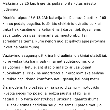
Maksimalus
25 km/h greitis
puikiai pritaikytas miesto
judėjimui.
Didelės talpos
48V 18.2Ah baterija
leidžia nuvažiuoti iki
160
km su pedalų pagalba
, todėl šis elektrinis dviratis puikiai
tinka tiek kasdienėms kelionėms į darbą, tiek ilgesniems
savaitgalio pasivažinėjimams už miesto ribų. Tai
sprendimas tiems, kurie nenori nuolat galvoti apie įkrovimą
ir vertina patikimumą.
Važiavimo saugumą užtikrina
hidrauliniai diskiniai stabdžiai
,
kurie veikia tiksliai ir patikimai net sudėtingomis oro
sąlygomis – lietuje, ant šlapio asfalto ar važiuojant
nuokalnėmis. Priekinė amortizacija ir ergonomiška sėdynė
suteikia papildomo komforto net ilgesnių kelionių metu.
Šis modelis taip pat išsiskiria savo dizainu – motociklo
įkvėpta sėdėjimo pozicija leidžia jaustis stabiliai ir
natūraliai, o tvirta konstrukcija užtikrina ilgaamžiškumą.
LED apšvietimas
padidina saugumą tamsiu paros metu, o