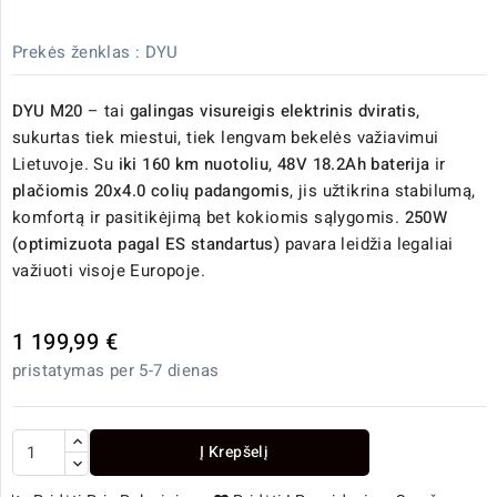
Prekės ženklas :
DYU
DYU M20
– tai
galingas visureigis elektrinis dviratis
,
sukurtas tiek miestui, tiek lengvam bekelės važiavimui
Lietuvoje. Su
iki 160 km nuotoliu
,
48V 18.2Ah baterija
ir
plačiomis 20x4.0 colių padangomis
, jis užtikrina stabilumą,
komfortą ir pasitikėjimą bet kokiomis sąlygomis.
250W
(optimizuota pagal ES standartus)
pavara leidžia legaliai
važiuoti visoje Europoje.
1 199,99 €
pristatymas per 5-7 dienas
Į Krepšelį