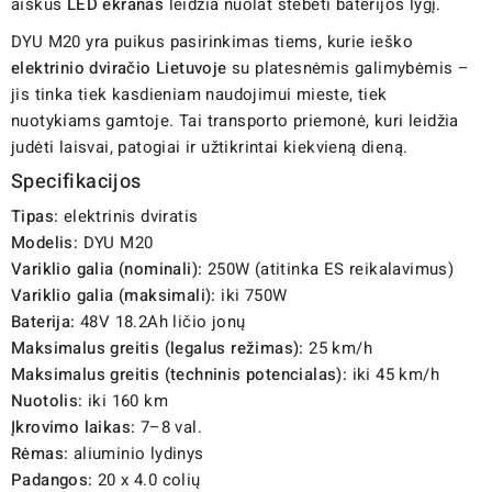
aiškus
LED ekranas
leidžia nuolat stebėti baterijos lygį.
DYU M20 yra puikus pasirinkimas tiems, kurie ieško
elektrinio dviračio Lietuvoje
su platesnėmis galimybėmis –
jis tinka tiek kasdieniam naudojimui mieste, tiek
nuotykiams gamtoje. Tai transporto priemonė, kuri leidžia
judėti laisvai, patogiai ir užtikrintai kiekvieną dieną.
Specifikacijos
Tipas:
elektrinis dviratis
Modelis:
DYU M20
Variklio galia (nominali):
250W (atitinka ES reikalavimus)
Variklio galia (maksimali):
iki 750W
Baterija:
48V 18.2Ah ličio jonų
Maksimalus greitis (legalus režimas):
25 km/h
Maksimalus greitis (techninis potencialas):
iki 45 km/h
Nuotolis:
iki 160 km
Įkrovimo laikas:
7–8 val.
Rėmas:
aliuminio lydinys
Padangos:
20 x 4.0 colių