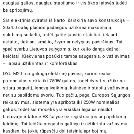
daugiau galios, daugiau stabilumo ir visiškos laisvės judėti
be apribojimų.
Šis elektrinis dviratis iš karto išsiskiria savo konstrukcija –
20x4.0 colių plačios padangos
užtikrina maksimalų
sukibimą su keliu, todėl galite jaustis stabiliai tiek ant
asfalto, tiek ant smėlio, žvyro ar nelygaus paviršiaus. Tai
ypač svarbu Lietuvos sąlygomis, kur kelio danga dažnai
keičiasi. Kiekvienas posūkis tampa saugesnis, o važiavimas
– labiau užtikrintas ir komfortiškas.
DYU M20 turi galingą elektrinę pavarą, kurios realus
potencialas siekia iki
750W galios
, todėl dviratis užtikrina
stiprų pagreitį, lengvą įveikimą įkalnėse ir stabilų važiavimą
net su papildomu svoriu. Tuo pačiu, pagal Europos Sąjungos
reikalavimus, sistema yra apribota iki
250W nominalios
galios
, todėl šis modelis yra
visiškai legalus naudoti
Lietuvoje ir kitose ES šalyse
be registracijos ar papildomų
leidimų. Tai leidžia mėgautis galingu ir užtikrintu važiavimu
kasdien, be jokių rūpesčių dėl teisinių apribojimų.