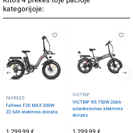
Kitos 4 prekės toje pačioje
kategorijoje:
VICTRIP
FAFREES
VICTRIP R5 750W 20Ah
Fafrees F20 MAX 500W
sulankstomas elektrinis
22.5Ah elektrinis dviratis
dviratis
1 299,99 €
1 299,99 €