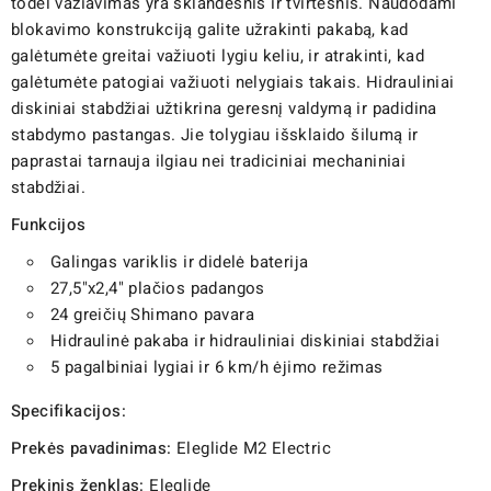
todėl važiavimas yra sklandesnis ir tvirtesnis. Naudodami
blokavimo konstrukciją galite užrakinti pakabą, kad
galėtumėte greitai važiuoti lygiu keliu, ir atrakinti, kad
galėtumėte patogiai važiuoti nelygiais takais. Hidrauliniai
diskiniai stabdžiai užtikrina geresnį valdymą ir padidina
stabdymo pastangas. Jie tolygiau išsklaido šilumą ir
paprastai tarnauja ilgiau nei tradiciniai mechaniniai
stabdžiai.
Funkcijos
Galingas variklis ir didelė baterija
27,5"x2,4" plačios padangos
24 greičių Shimano pavara
Hidraulinė pakaba ir hidrauliniai diskiniai stabdžiai
5 pagalbiniai lygiai ir 6 km/h ėjimo režimas
Specifikacijos:
Prekės pavadinimas:
Eleglide M2 Electric
Prekinis ženklas:
Eleglide