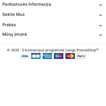
Parduotuvės Informacija

Sekite Mus

Prekės

Mūsų Įmonė

cp
© 2026 - E-komercijos programinė įranga PrestaShop