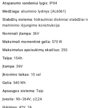
Atsparumo vandeniui lygis:
IPX4
Medžiaga:
aliuminio lydinys (AL6061)
Stabdžių sistema:
hidrauliniai diskiniai stabdžiai ir
maitinimo išjungimo konstrukcija
Nominali įtampa:
36V
Maksimali momentinė galia:
570 W
Maksimalus apsisukimų skaičius:
250
Talpa:
15Ah
Įtampa:
36V
Įkrovimo laikas
: 10 val
Galia:
540 Wh
Apsaugos sistema:
Taip
Įvestis:
90~264V, ≤2,2A
Išėjimas:
42V, 2A