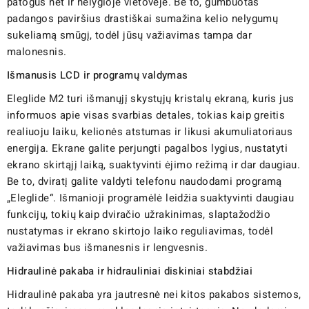
patogus net ir nelygioje vietovėje. Be to, gumbuotas
padangos paviršius drastiškai sumažina kelio nelygumų
sukeliamą smūgį, todėl jūsų važiavimas tampa dar
malonesnis.
Išmanusis LCD ir programų valdymas
Eleglide M2 turi išmanųjį skystųjų kristalų ekraną, kuris jus
informuos apie visas svarbias detales, tokias kaip greitis
realiuoju laiku, kelionės atstumas ir likusi akumuliatoriaus
energija. Ekrane galite perjungti pagalbos lygius, nustatyti
ekrano skirtąjį laiką, suaktyvinti ėjimo režimą ir dar daugiau.
Be to, dviratį galite valdyti telefonu naudodami programą
„Eleglide“. Išmanioji programėlė leidžia suaktyvinti daugiau
funkcijų, tokių kaip dviračio užrakinimas, slaptažodžio
nustatymas ir ekrano skirtojo laiko reguliavimas, todėl
važiavimas bus išmanesnis ir lengvesnis.
Hidraulinė pakaba ir hidrauliniai diskiniai stabdžiai
Hidraulinė pakaba yra jautresnė nei kitos pakabos sistemos,