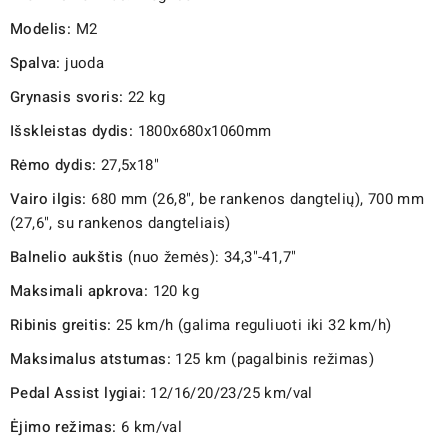
Modelis:
M2
Spalva:
juoda
Grynasis svoris:
22 kg
Išskleistas dydis:
1800x680x1060mm
Rėmo dydis:
27,5x18"
Vairo ilgis:
680 mm (26,8", be rankenos dangtelių), 700 mm
(27,6", su rankenos dangteliais)
Balnelio aukštis
(nuo žemės): 34,3"-41,7"
Maksimali apkrova:
120 kg
Ribinis greitis:
25 km/h (galima reguliuoti iki 32 km/h)
Maksimalus atstumas:
125 km (pagalbinis režimas)
Pedal Assist lygiai:
12/16/20/23/25 km/val
Ėjimo režimas:
6 km/val