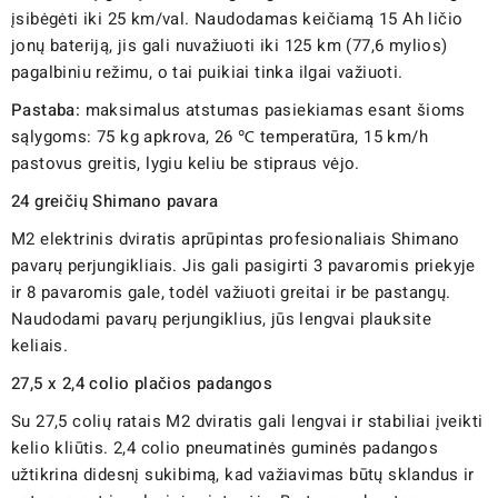
įsibėgėti iki 25 km/val. Naudodamas keičiamą 15 Ah ličio
jonų bateriją, jis gali nuvažiuoti iki 125 km (77,6 mylios)
pagalbiniu režimu, o tai puikiai tinka ilgai važiuoti.
Pastaba:
maksimalus atstumas pasiekiamas esant šioms
sąlygoms: 75 kg apkrova, 26 ℃ temperatūra, 15 km/h
pastovus greitis, lygiu keliu be stipraus vėjo.
24 greičių Shimano pavara
M2 elektrinis dviratis aprūpintas profesionaliais Shimano
pavarų perjungikliais. Jis gali pasigirti 3 pavaromis priekyje
ir 8 pavaromis gale, todėl važiuoti greitai ir be pastangų.
Naudodami pavarų perjungiklius, jūs lengvai plauksite
keliais.
27,5 x 2,4 colio plačios padangos
Su 27,5 colių ratais M2 dviratis gali lengvai ir stabiliai įveikti
kelio kliūtis. 2,4 colio pneumatinės guminės padangos
užtikrina didesnį sukibimą, kad važiavimas būtų sklandus ir