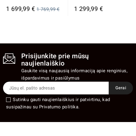
Įprasta
1 699,99 €
1 299,99 €
1 769,99 €
kaina
Prisijunkite prie mūsų
naujienlaiškio
Gaukite visą naujausią informaciją apie renginius,
išpardavimus ir pasiūlymus
Sutinku gauti naujienlaiškius ir patvirtinu, kad
susipažinau su Privatumo politika.