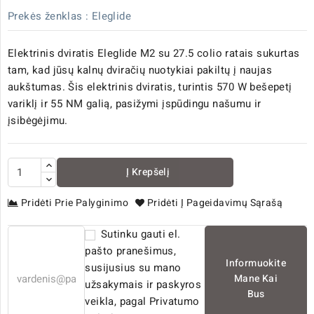
Prekės ženklas :
Eleglide
Elektrinis dviratis Eleglide M2 su 27.5 colio ratais sukurtas
tam, kad jūsų kalnų dviračių nuotykiai pakiltų į naujas
aukštumas. Šis elektrinis dviratis, turintis 570 W bešepetį
variklį ir 55 NM galią, pasižymi įspūdingu našumu ir
įsibėgėjimu.
Į Krepšelį
Pridėti Prie Palyginimo
Pridėti Į Pageidavimų Sąrašą
Sutinku gauti el.
pašto pranešimus,
Informuokite
susijusius su mano
Mane Kai
užsakymais ir paskyros
Bus
veikla, pagal Privatumo