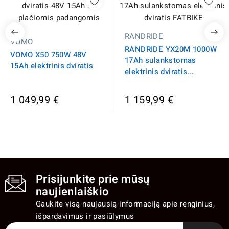
RANDRIDE
VOMO
RANDRIDE YX20M 1000W
VOMO X50 750W 48V
17Ah sulankstomas
15Ah elektrinis dviratis
elektrinis dviratis...
1 049,99 €
1 159,99 €
Prisijunkite prie mūsų
naujienlaiškio
Gaukite visą naujausią informaciją apie renginius,
išpardavimus ir pasiūlymus