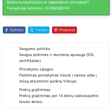
Reikia konsultacijos ar nepavyksta užsisakyti?
Teiraukitės telefonu: +37066580747
Dalintis
Twitter
Pinterest
Saugumo politika
Saugus pirkimas ir duomenų apsauga (SSL
sertifikatas)
Pristatymo sąlygos
Patikimas pristatymas tiesiai į namus arba į
mūsų atsiėmimo punktą Vilniuje.
Prekių grąžinimas
Prekių grąžinimas per 14 dienų vadovaujantis
teisės aktais.