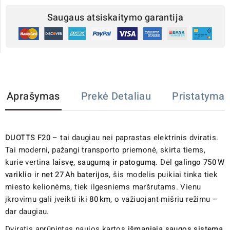
Saugaus atsiskaitymo garantija
Aprašymas
Prekė Detaliau
Pristatymas
DUOTTS F20
– tai daugiau nei paprastas elektrinis dviratis.
Tai moderni, pažangi transporto priemonė, skirta tiems,
kurie vertina
laisvę, saugumą ir patogumą
. Dėl
galingo 750 W
variklio
ir
net 27 Ah baterijos
, šis modelis puikiai tinka tiek
miesto kelionėms, tiek ilgesniems maršrutams. Vienu
įkrovimu gali įveikti iki
80 km
, o važiuojant mišriu režimu –
dar daugiau.
Dviratis aprūpintas naujos kartos
išmaniąja saugos sistema