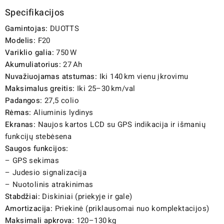
Specifikacijos
Gamintojas:
DUOTTS
Modelis:
F20
Variklio galia:
750 W
Akumuliatorius:
27 Ah
Nuvažiuojamas atstumas:
Iki 140 km vienu įkrovimu
Maksimalus greitis:
Iki 25–30 km/val
Padangos:
27,5 colio
Rėmas:
Aliuminis lydinys
Ekranas:
Naujos kartos LCD su GPS indikacija ir išmanių
funkcijų stebėsena
Saugos funkcijos:
– GPS sekimas
– Judesio signalizacija
– Nuotolinis atrakinimas
Stabdžiai:
Diskiniai (priekyje ir gale)
Amortizacija:
Priekinė (priklausomai nuo komplektacijos)
Maksimali apkrova:
120–130 kg