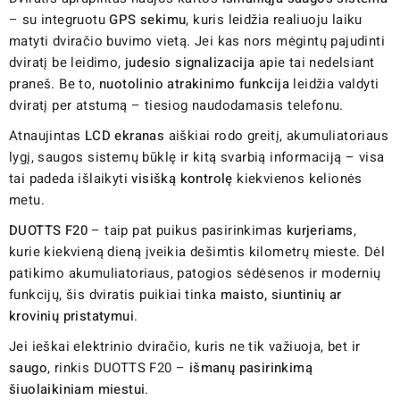
– su integruotu
GPS sekimu
, kuris leidžia realiuoju laiku
matyti dviračio buvimo vietą. Jei kas nors mėgintų pajudinti
dviratį be leidimo,
judesio signalizacija
apie tai nedelsiant
praneš. Be to,
nuotolinio atrakinimo funkcija
leidžia valdyti
dviratį per atstumą – tiesiog naudodamasis telefonu.
Atnaujintas
LCD ekranas
aiškiai rodo greitį, akumuliatoriaus
lygį, saugos sistemų būklę ir kitą svarbią informaciją – visa
tai padeda išlaikyti
visišką kontrolę
kiekvienos kelionės
metu.
DUOTTS F20
– taip pat puikus pasirinkimas
kurjeriams
,
kurie kiekvieną dieną įveikia dešimtis kilometrų mieste. Dėl
patikimo akumuliatoriaus, patogios sėdėsenos ir modernių
funkcijų, šis dviratis puikiai tinka
maisto, siuntinių ar
krovinių pristatymui
.
Jei ieškai elektrinio dviračio, kuris ne tik važiuoja, bet ir
saugo
, rinkis DUOTTS F20 –
išmanų pasirinkimą
šiuolaikiniam miestui
.