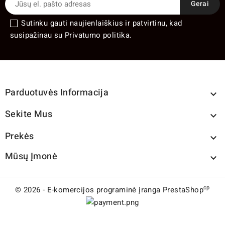
Sutinku gauti naujienlaiškius ir patvirtinu, kad
susipažinau su Privatumo politika.
Parduotuvės Informacija

Sekite Mus

Prekės

Mūsų Įmonė

cp
© 2026 - E-komercijos programinė įranga PrestaShop