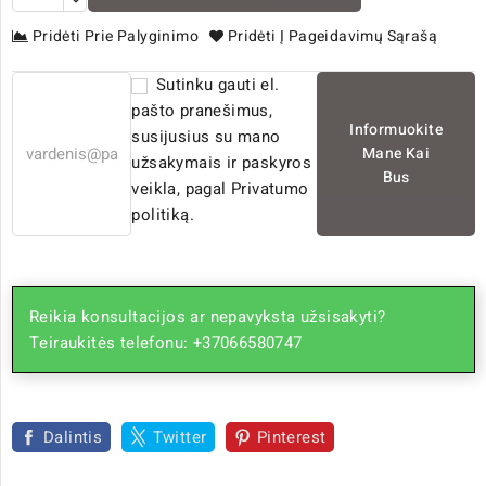
Pridėti Prie Palyginimo
Pridėti Į Pageidavimų Sąrašą
Sutinku gauti el.
pašto pranešimus,
Informuokite
susijusius su mano
Mane Kai
užsakymais ir paskyros
Bus
veikla, pagal Privatumo
politiką.
Reikia konsultacijos ar nepavyksta užsisakyti?
Teiraukitės telefonu: +37066580747
Dalintis
Twitter
Pinterest