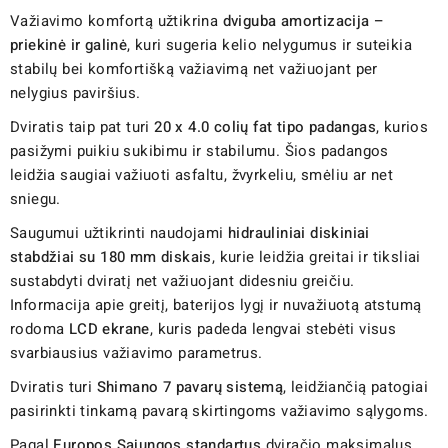
Važiavimo komfortą užtikrina
dviguba amortizacija –
priekinė ir galinė
, kuri sugeria kelio nelygumus ir suteikia
stabilų bei komfortišką važiavimą net važiuojant per
nelygius paviršius.
Dviratis taip pat turi
20 x 4.0 colių fat tipo padangas
, kurios
pasižymi puikiu sukibimu ir stabilumu. Šios padangos
leidžia saugiai važiuoti asfaltu, žvyrkeliu, smėliu ar net
sniegu.
Saugumui užtikrinti naudojami
hidrauliniai diskiniai
stabdžiai su 180 mm diskais
, kurie leidžia greitai ir tiksliai
sustabdyti dviratį net važiuojant didesniu greičiu.
Informacija apie greitį, baterijos lygį ir nuvažiuotą atstumą
rodoma
LCD ekrane
, kuris padeda lengvai stebėti visus
svarbiausius važiavimo parametrus.
Dviratis turi
Shimano 7 pavarų sistemą
, leidžiančią patogiai
pasirinkti tinkamą pavarą skirtingoms važiavimo sąlygoms.
Pagal
Europos Sąjungos standartus
dviračio maksimalus