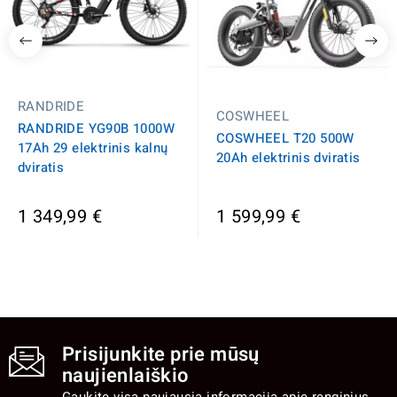
RANDRIDE
COSWHEEL
RANDRIDE YG90B 1000W
COSWHEEL T20 500W
17Ah 29 elektrinis kalnų
20Ah elektrinis dviratis
dviratis
1 349,99 €
1 599,99 €
Prisijunkite prie mūsų
naujienlaiškio
Gaukite visą naujausią informaciją apie renginius,