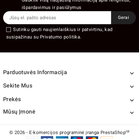
išpardavimus ir pasiūlymus
Sutinku gauti naujienlaiškius ir patvirtinu, kad
susipažinau su Privatumo politika.
Parduotuvės Informacija

Sekite Mus

Prekės

Mūsų Įmonė

cp
© 2026 - E-komercijos programinė įranga PrestaShop