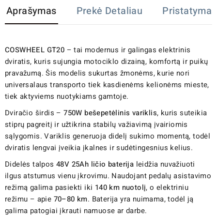
Aprašymas
Prekė Detaliau
Pristatymas
COSWHEEL GT20
– tai modernus ir galingas elektrinis
dviratis, kuris sujungia motociklo dizainą, komfortą ir puikų
pravažumą. Šis modelis sukurtas žmonėms, kurie nori
universalaus transporto tiek kasdienėms kelionėms mieste,
tiek aktyviems nuotykiams gamtoje.
Dviračio širdis –
750W bešepetėlinis variklis
, kuris suteikia
stiprų pagreitį ir užtikrina stabilų važiavimą įvairiomis
sąlygomis. Variklis generuoja didelį sukimo momentą, todėl
dviratis lengvai įveikia įkalnes ir sudėtingesnius kelius.
Didelės talpos
48V 25Ah ličio baterija
leidžia nuvažiuoti
ilgus atstumus vienu įkrovimu. Naudojant pedalų asistavimo
režimą galima pasiekti iki
140 km nuotolį
, o elektriniu
režimu – apie
70–80 km
. Baterija yra nuimama, todėl ją
galima patogiai įkrauti namuose ar darbe.