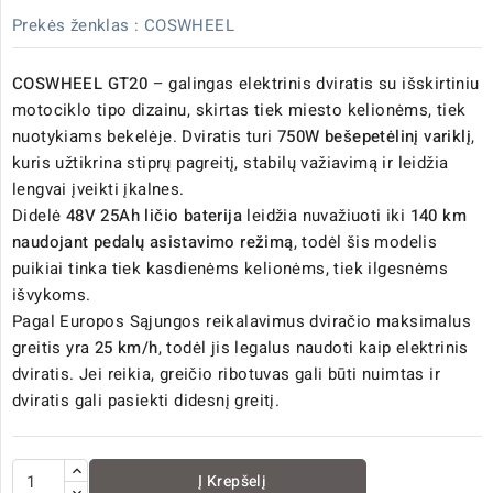
Prekės ženklas :
COSWHEEL
COSWHEEL GT20
– galingas elektrinis dviratis su išskirtiniu
motociklo tipo dizainu, skirtas tiek miesto kelionėms, tiek
nuotykiams bekelėje. Dviratis turi
750W bešepetėlinį variklį
,
kuris užtikrina stiprų pagreitį, stabilų važiavimą ir leidžia
lengvai įveikti įkalnes.
Didelė
48V 25Ah ličio baterija
leidžia nuvažiuoti iki
140 km
naudojant pedalų asistavimo režimą
, todėl šis modelis
puikiai tinka tiek kasdienėms kelionėms, tiek ilgesnėms
išvykoms.
Pagal Europos Sąjungos reikalavimus dviračio maksimalus
greitis yra
25 km/h
, todėl jis legalus naudoti kaip elektrinis
dviratis. Jei reikia, greičio ribotuvas gali būti nuimtas ir
dviratis gali pasiekti didesnį greitį.
Į Krepšelį