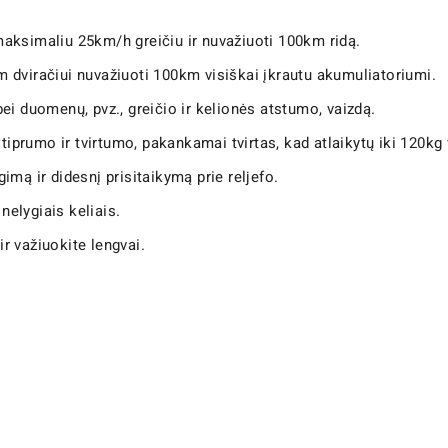
 maksimaliu 25km/h greičiu ir nuvažiuoti 100km ridą.
am dviračiui nuvažiuoti 100km visiškai įkrautu akumuliatoriumi.
bei duomenų, pvz., greičio ir kelionės atstumo, vaizdą.
stiprumo ir tvirtumo, pakankamai tvirtas, kad atlaikytų iki 120kg 
gimą ir didesnį prisitaikymą prie reljefo.
nelygiais keliais.
 ir važiuokite lengvai.