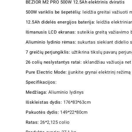
BEZIOR M2 PRO 500W 12.5Ah elektrinis dviratis
500W variklis be šepetėlių:
leidžia greitai važiuoti
12.5Ah didelės energijos baterija:
leidžia elektrini
Išmanusis LCD ekranas:
suteikia greitą važiavimo 
Aliuminio lydinio rėmas:
sukurtas siekiant didelio 
7 greičių perjungiklis:
užtikrina tikslų pavarų perjun
26 colių neslystantys ratai:
sklandžiau važiuoja net 
Pure Electric Mode:
įjunkite grynai elektrinį režimą
Specifikacijos:
Medžiaga:
Aliuminio lydinys
Išskleistas dydis:
176*83*63cm
Pakuotės dydis:
149*22*80cm
Ratas:
26*2,125 colio