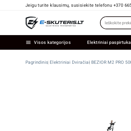
Jeigu turite klausimų, susisiekite telefonu +370 66
Visos kategorijos
Elektriniai paspirtuka

Elektriniai paspirtukai dideliais ratais
Elektriniai dviračiai su dviem varikliais
Pagrindinis
Elektriniai Dviračiai
BEZIOR M2 PRO 500W