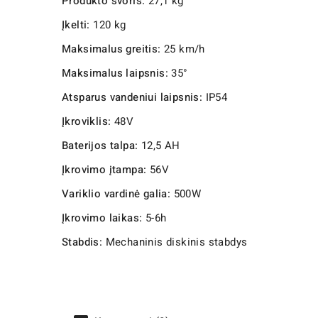
Produkto svoris:
27,1 kg
Įkelti:
120 kg
Maksimalus greitis:
25 km/h
Maksimalus laipsnis:
35°
Atsparus vandeniui laipsnis:
IP54
Įkroviklis:
48V
Baterijos talpa:
12,5 AH
Įkrovimo įtampa:
56V
Variklio vardinė galia:
500W
Įkrovimo laikas:
5-6h
Stabdis:
Mechaninis diskinis stabdys