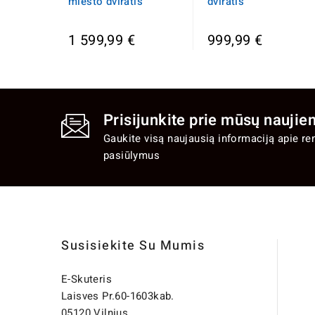
miesto dviratis
dviratis
1 599,99 €
999,99 €
Prisijunkite prie mūsų naujien
Gaukite visą naujausią informaciją apie re
pasiūlymus
Susisiekite Su Mumis
E-Skuteris
Laisves Pr.60-1603kab.
05120 Vilnius