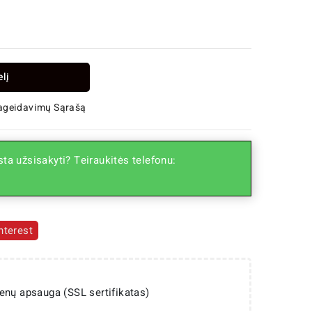
elį
Pageidavimų Sąrašą
ta užsisakyti? Teiraukitės telefonu:
nterest
enų apsauga (SSL sertifikatas)