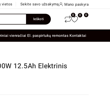
 vietos
Sekite savo užsakymą
Mano paskyra
0
0
0
Ieškoti
riniai vienračiai
El. paspirtukų remontas
Kontaktai
0W 12.5Ah Elektrinis