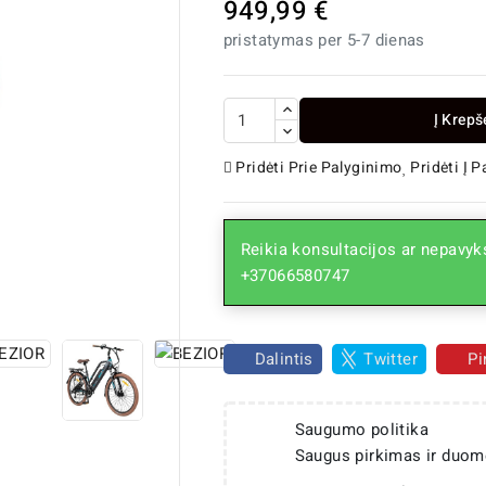
949,99 €
pristatymas per 5-7 dienas
Į Krepš
Pridėti Prie Palyginimo
Pridėti Į 
Reikia konsultacijos ar nepavyks
+37066580747

Dalintis
Twitter
Pi
Saugumo politika
Saugus pirkimas ir duom