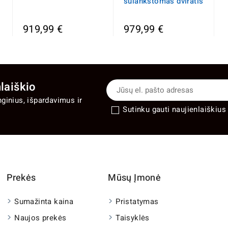
sulankstomas dviratis
919,99 €
979,99 €
laiškio
nginius, išpardavimus ir
Sutinku gauti naujienlaiškius 
Prekės
Mūsų Įmonė
Sumažinta kaina
Pristatymas
Naujos prekės
Taisyklės