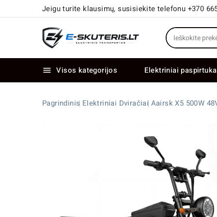
Jeigu turite klausimų, susisiekite telefonu +370 66
Visos kategorijos
Elektriniai paspirtuka

Elektriniai paspirtukai dideliais ratais
Elektriniai dviračiai su dviem varikliais
Pagrindinis
Elektriniai Dviračiai
Aairsk X5 500W 48V