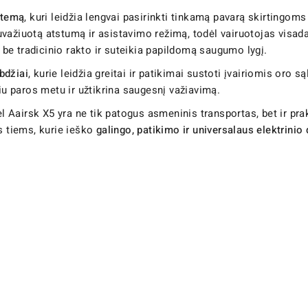
stemą
, kuri leidžia lengvai pasirinkti tinkamą pavarą skirting
 nuvažiuotą atstumą ir asistavimo režimą, todėl vairuotojas visada
tį be tradicinio rakto ir suteikia papildomą saugumo lygį.
abdžiai
, kurie leidžia greitai ir patikimai sustoti įvairiomis oro 
paros metu ir užtikrina saugesnį važiavimą.
ėl Aairsk X5 yra ne tik patogus asmeninis transportas, bet ir p
s tiems, kurie ieško
galingo, patikimo ir universalaus elektrinio 