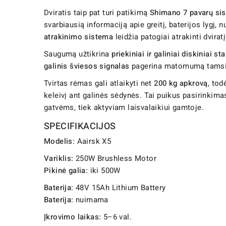
Dviratis taip pat turi patikimą
Shimano 7 pavarų si
svarbiausią informaciją apie greitį, baterijos lygį,
atrakinimo sistema
leidžia patogiai atrakinti dvira
Saugumą užtikrina
priekiniai ir galiniai diskiniai st
galinis šviesos signalas
pagerina matomumą tamsiu 
Tvirtas rėmas gali atlaikyti net
200 kg apkrovą
, tod
keleivį ant galinės sėdynės. Tai puikus pasirinkima
gatvėms, tiek aktyviam laisvalaikiui gamtoje.
SPECIFIKACIJOS
Modelis:
Aairsk X5
Variklis:
250W Brushless Motor
Pikinė galia:
iki 500W
Baterija:
48V 15Ah Lithium Battery
Baterija:
nuimama
Įkrovimo laikas:
5–6 val.