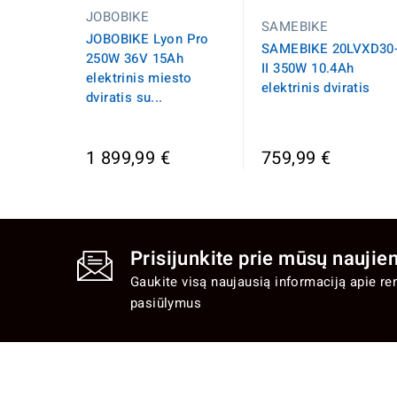
JOBOBIKE
SAMEBIKE
JOBOBIKE Lyon Pro
SAMEBIKE 20LVXD30
250W 36V 15Ah
II 350W 10.4Ah
elektrinis miesto
elektrinis dviratis
dviratis su...
1 899,99 €
759,99 €
Prisijunkite prie mūsų naujien
Gaukite visą naujausią informaciją apie re
pasiūlymus