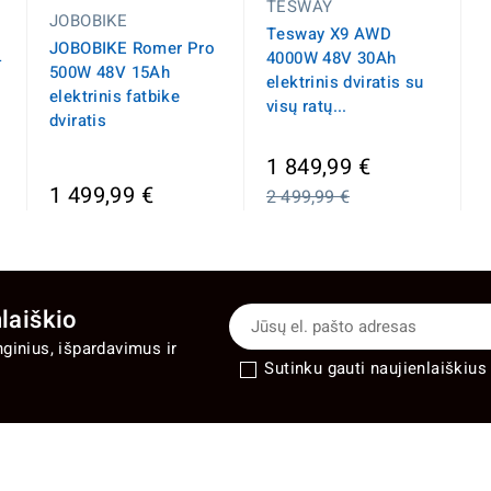
TESWAY
JOBOBIKE
Tesway X9 AWD
JOBOBIKE Romer Pro
4000W 48V 30Ah
-
500W 48V 15Ah
elektrinis dviratis su
elektrinis fatbike
visų ratų...
dviratis
Įprasta
1 849,99 €
kaina
1 499,99 €
2 499,99 €
laiškio
nginius, išpardavimus ir
Sutinku gauti naujienlaiškius 