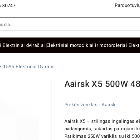
Parduotuvių
5 80747
i
Elektriniai dviračiai
Elektriniai motociklai ir motoroleriai
Elekt
 15Ah Elektrinis Dviratis
Aairsk X5 500W 48V
Prekės ženklas :
Aairsk
Aairsk X5 – stilingas ir galingas
e
padangomis
, sukurtas patogiam ka
Patikimas
250W variklis su iki 50