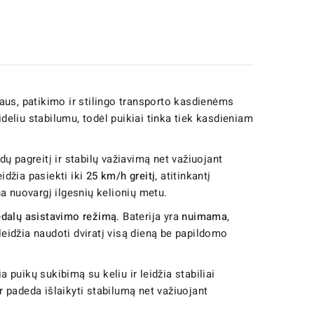
aus, patikimo ir stilingo transporto kasdienėms
ideliu stabilumu, todėl puikiai tinka tiek kasdieniam
ndų pagreitį ir stabilų važiavimą net važiuojant
idžia pasiekti iki
25 km/h greitį
, atitinkantį
a nuovargį ilgesnių kelionių metu.
dalų asistavimo režimą
. Baterija yra
nuimama
,
a leidžia naudoti dviratį visą dieną be papildomo
a puikų sukibimą su keliu ir leidžia stabiliai
ir padeda išlaikyti stabilumą net važiuojant