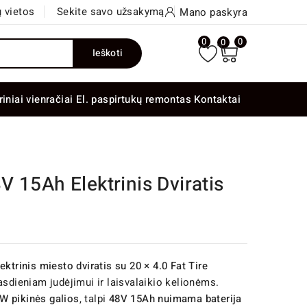
 vietos
Sekite savo užsakymą
Mano paskyra
0
0
0
Ieškoti
riniai vienračiai
El. paspirtukų remontas
Kontaktai
 15Ah Elektrinis Dviratis
lektrinis miesto dviratis su 20 × 4.0 Fat Tire
sdieniam judėjimui ir laisvalaikio kelionėms.
0W pikinės galios
, talpi
48V 15Ah nuimama baterija