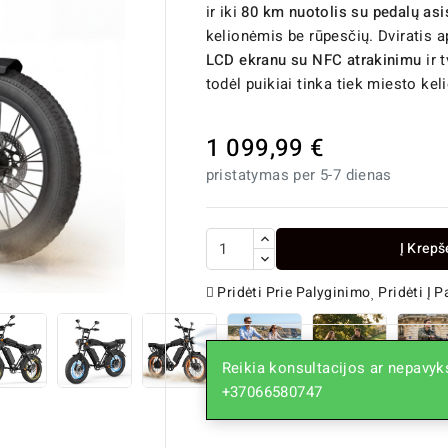
ir iki
80 km nuotolis su pedalų as
kelionėmis be rūpesčių. Dviratis 
LCD ekranu su NFC atrakinimu
ir t
todėl puikiai tinka tiek miesto kel
1 099,99 €
pristatymas per 5-7 dienas
Į Krepš

Pridėti Prie Palyginimo
Pridėti Į 
Reikia konsultacijos ar nepavyks
+37066580747