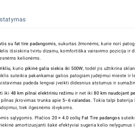
istatymas
ratis su fat tire padangomis
, sukurtas žmonėms, kurie nori patog
is išsiskiria tvirtu dizainu, komfortiška vairavimo pozicija ir d
ilgesnėms kelionėms.
ikliu
, kurio
pikinė galia siekia iki 500W
, todėl jis užtikrina skla
klis suteikia pakankamai galios patogiam judėjimui mieste ir le
asistavimas padeda lengvai įveikti didesnius atstumus ir sumažin
ti iki
48 km pilnai elektriniu režimu
ir net iki
80 km naudojant pe
o pilnas įkrovimas trunka apie
5–6 valandas
. Tokia talpi baterij
audojimui, tiek ilgesnėms išvykoms.
iomis sąlygomis. Plačios
20 × 4.0 colių Fat Tire padangos
suteiki
 Priekinė amortizuojanti šakė efektyviai sugeria kelio nelygumus 