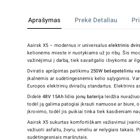
Aprašymas
Prekė Detaliau
Pr
Aairsk X5 – modernus ir universalus
elektrinis dvi
kelionėms mieste ir nuotykiams už jo ribų. Šis model
važinėjimui į darbą, tiek savaitgalio išvykoms ar 
Dviratis aprūpintas patikimu
250W bešepetėliniu var
įkalnėmis ar sudėtingesnėmis kelio sąlygomis. Vari
Europos elektrinių dviračių standartus. Elektrinis 
Didelė
48V 15Ah ličio jonų baterija
leidžia nuvažiuo
todėl ją galima patogiai įkrauti namuose ar biure, 
įkrovimo, todėl jis puikiai tinka tiek kasdieniam n
Aairsk X5 sukurtas komfortiškam važiavimui įvair
važiuoti asfaltu, žvyru, smėliu ar nelygiais takais.
sudėtingesniais maršrutais.