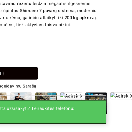
istavimo režimu
leidžia mėgautis ilgesnėmis
aprūpintas
Shimano 7 pavarų sistema
, moderniu
virtu rėmu, galinčiu atlaikyti iki
200 kg apkrovą
,
ionėms, tiek aktyviam laisvalaikiui.
elį
Pageidavimų Sąrašą
ta užsisakyti? Teiraukitės telefonu: