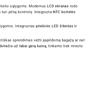
oms kelio sąlygoms. Modernus
LCD ekranas
rodo
 turi pilną kontrolę. Integruota
NFC kortelės
sąlygomis. Integruotas
priekinis LED žibintas ir
raktiškas sprendimas vežti papildomą bagažą ar net
dviračio už labai gerą kainą
, tinkamo tiek miesto