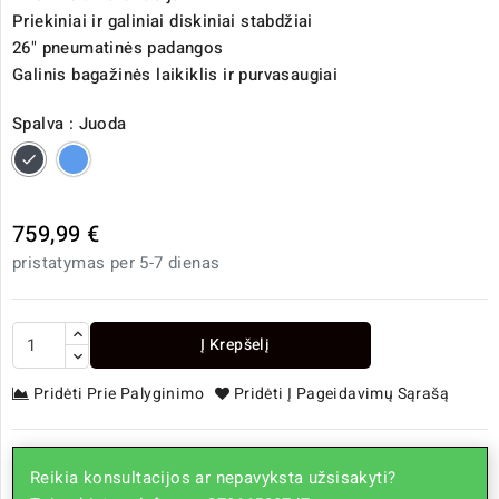
Priekiniai ir galiniai diskiniai stabdžiai
26" pneumatinės padangos
Galinis bagažinės laikiklis ir purvasaugiai
Spalva : Juoda
Juoda
Mėlyna
759,99 €
pristatymas per 5-7 dienas
Į Krepšelį
Pridėti Prie Palyginimo
Pridėti Į Pageidavimų Sąrašą
Reikia konsultacijos ar nepavyksta užsisakyti?