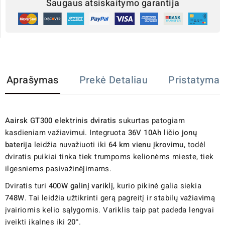
Saugaus atsiskaitymo garantija
Aprašymas
Prekė Detaliau
Pristatymas
Aairsk GT300
elektrinis dviratis
sukurtas patogiam
kasdieniam važiavimui. Integruota
36V 10Ah ličio jonų
baterija
leidžia nuvažiuoti iki
64 km vienu įkrovimu
, todėl
dviratis puikiai tinka tiek trumpoms kelionėms mieste, tiek
ilgesniems pasivažinėjimams.
Dviratis turi
400W galinį variklį
, kurio pikinė galia siekia
748W
. Tai leidžia užtikrinti gerą pagreitį ir stabilų važiavimą
įvairiomis kelio sąlygomis. Variklis taip pat padeda lengvai
įveikti įkalnes iki
20°
.