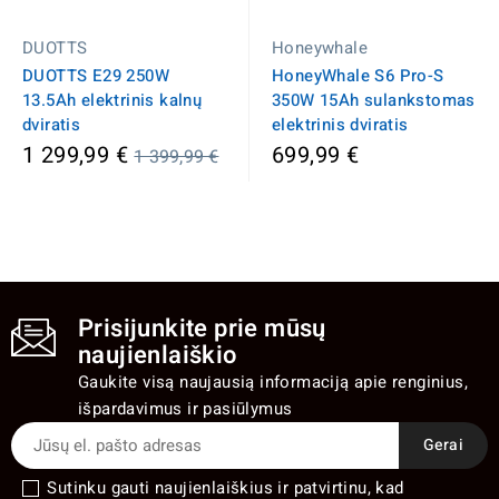
DUOTTS
Honeywhale
DUOTTS E29 250W
HoneyWhale S6 Pro-S
13.5Ah elektrinis kalnų
350W 15Ah sulankstomas
dviratis
elektrinis dviratis
Įprasta
1 299,99 €
699,99 €
1 399,99 €
kaina
Prisijunkite prie mūsų
naujienlaiškio
Gaukite visą naujausią informaciją apie renginius,
išpardavimus ir pasiūlymus
Sutinku gauti naujienlaiškius ir patvirtinu, kad