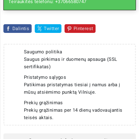
Teiraukitės telefonu: +37066580747
Dalintis
Twitter
Pinterest
Saugumo politika
Saugus pirkimas ir duomenų apsauga (SSL
sertifikatas)
Pristatymo sąlygos
Patikimas pristatymas tiesiai į namus arba į
mūsų atsiėmimo punktą Vilniuje.
Prekių grąžinimas
Prekių grąžinimas per 14 dienų vadovaujantis
teisės aktais.