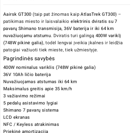
Aairsk GT300
(taip pat žinomas kaip
AtlasTrek GT300
) –
patikimas miesto ir laisvalaikio
elektrinis dviratis su 7
pavarų Shimano transmisija, 36V baterija ir iki 64 km
nuvažiuojamu atstumu
. Dviratis turi galingą
400W variklį
(748W pikinė galia)
, todėl lengvai įveikia įkalnes ir leidžia
patogiai važiuoti tiek mieste, tiek užmiestyje.
Pagrindinės savybės
400W nominalus variklis (748W pikinė galia)
36V 10Ah ličio baterija
Nuvažiuojamas atstumas iki 64 km
Maksimalus greitis apie 35 km/h
3 važiavimo režimai
5 pedalų asistavimo lygiai
Shimano 7 pavarų sistema
LCD ekranas
NFC / Keyless atrakinimas
Priekinė amortizacija