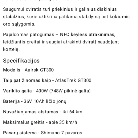
Saugumui dviratis turi
priekinius ir galinius diskinius
stabdžius
, kurie užtikrina patikimą stabdymą bet kokiomis
oro sąlygomis.
Papildomas patogumas –
NFC keyless atrakinimas
,
leidžiantis greitai ir saugiai atrakinti dviratį naudojant
kortelę.
Specifikacijos
Modelis
- Aairsk GT300
Taip pat žinomas kaip
- AtlasTrek GT300
Variklio galia
- 400W (748W pikinė galia)
Baterija
- 36V 10Ah ličio jonų
Nuvažiuojamas atstumas
- iki 64 km
Maksimalus greitis
- apie 35 km/h
Pavarų sistema
- Shimano 7 pavaros