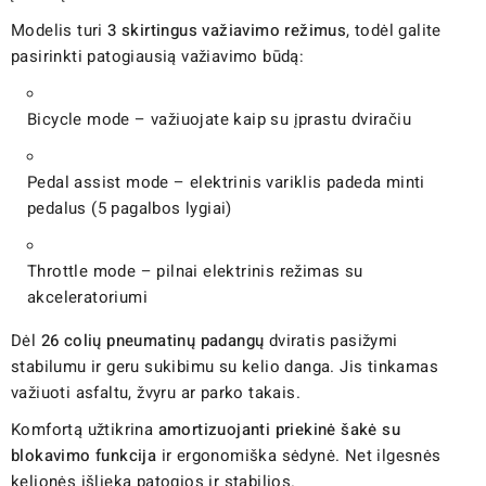
Modelis turi
3 skirtingus važiavimo režimus
, todėl galite
pasirinkti patogiausią važiavimo būdą:
Bicycle mode – važiuojate kaip su įprastu dviračiu
Pedal assist mode – elektrinis variklis padeda minti
pedalus (5 pagalbos lygiai)
Throttle mode – pilnai elektrinis režimas su
akceleratoriumi
Dėl
26 colių pneumatinų padangų
dviratis pasižymi
stabilumu ir geru sukibimu su kelio danga. Jis tinkamas
važiuoti asfaltu, žvyru ar parko takais.
Komfortą užtikrina
amortizuojanti priekinė šakė su
blokavimo funkcija
ir ergonomiška sėdynė. Net ilgesnės
kelionės išlieka patogios ir stabilios.