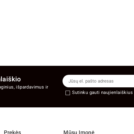
laiškio
nginius, išpardavimus ir
Sutinku gauti naujienlaiškius 
Prekės
Mūsų Įmonė