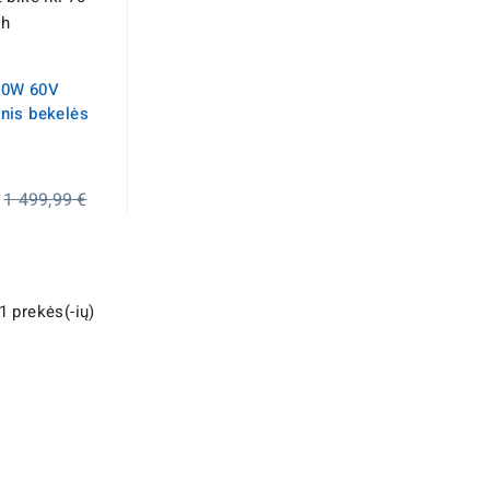
00W 60V
inis bekelės
Įprasta
1 499,99 €
kaina
1 prekės(-ių)