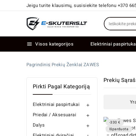
Jeigu turite klausimų, susisiekite telefonu +370 66
Visos kategorijos
Elektriniai paspirtuka

Elektriniai paspirtukai dideliais ratais
Elektriniai dviračiai su dviem varikliais
Pagrindinis
Prekių Ženklai
ZAWES
Prekių Sąra
Pirkti Pagal Kategoriją
Yr
Elektriniai paspirtukai

Priedai / Aksesuarai

-330 €
Dalys

Išparduota
Elektriniai dviračiai