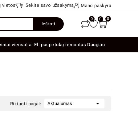
 vietos
Sekite savo užsakymą
Mano paskyra
0
0
0
Ieškoti
riniai vienračiai
El. paspirtukų remontas
Daugiau

Aktualumas
Rikiuoti pagal: