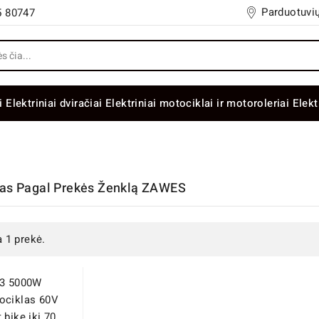
Parduotuvių
5 80747
i
Elektriniai dviračiai
Elektriniai motociklai ir motoroleriai
Elekt
šas Pagal Prekės Ženklą ZAWES
a 1 prekė.