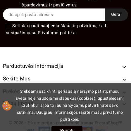
išpardavimus ir pasiūlymus
Sutinku gauti naujienlaiškius ir patvirtinu, kad
susipažinau su Privatumo politika.
Parduotuvės Informacija

Sekite Mus

Prekės
Siekdami užtikrinti geriausią naršymo patirtį, mūsų

svetainėje naudojame slapukus (cookies). Spustelėdami
Mūsų Įmonė

„Sutinku“ arba toliau naršydami, patvirtinate savo
sutikimą. Daugiau informacijos rasite mūsų privatumo
politikoje.
cp
© 2026 - E-komercijos programinė įranga PrestaShop
Priimti