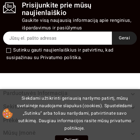
Prisijunkite prie mūsų
naujienlaiškio
Gaukite visą naujausią informaciją apie renginius,
išpardavimus ir pasiūlymus
Sutinku gauti naujienlaiškius ir patvirtinu, kad
susipažinau su Privatumo politika.
Parduotuvės Informacija

Siekdami užtikrinti geriausią naršymo patirtį, mūsų
svetainėje naudojame slapukus (cookies). Spustelėdami
Sekite Mus

„Sutinku“ arba toliau naršydami, patvirtinate savo
Prekės
sutikimą. Daugiau informacijos rasite mūsų privatumo

politikoje.
Mūsų Įmonė
