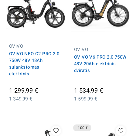
OVIVO
OVIVO
OVIVO NEO C2 PRO 2.0
OVIVO V6 PRO 2.0 750W
750W 48V 18Ah
48V 20Ah elektrinis
sulankstomas
dviratis
elektrinis...
Įprasta
Įprasta
1 299,99 €
1 534,99 €
kaina
kaina
1 349,99 €
1 599,99 €
-100 €