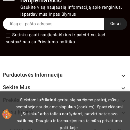
naujienlaiškio
Gaukite visą naujausią informaciją apie renginius,
išpardavimus ir pasiūlymus
Sutinku gauti naujienlaiškius ir patvirtinu, kad
susipažinau su Privatumo politika.
Parduotuvės Informacija

Sekite Mus

Prekės
Siekdami užtikrinti geriausią naršymo patirtį, mūsų

svetainėje naudojame slapukus (cookies). Spustelėdami
Mūsų Įmonė

„Sutinku“ arba toliau naršydami, patvirtinate savo
sutikimą. Daugiau informacijos rasite mūsų privatumo
politikoje.