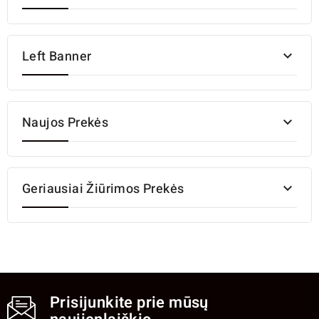
Left Banner

Naujos Prekės

Geriausiai Žiūrimos Prekės

Prisijunkite prie mūsų