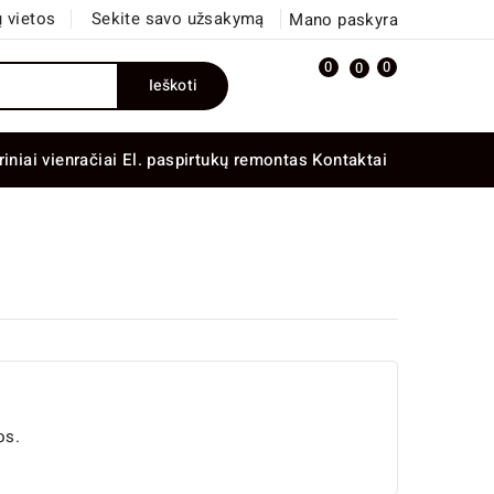
 vietos
Sekite savo užsakymą
Mano paskyra
0
0
0
Ieškoti
riniai vienračiai
El. paspirtukų remontas
Kontaktai
os.