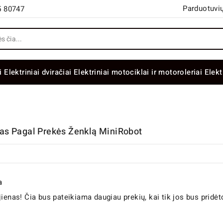
Parduotuvių
5 80747
i
Elektriniai dviračiai
Elektriniai motociklai ir motoroleriai
Elekt
šas Pagal Prekės Ženklą MiniRobot
a
jienas! Čia bus pateikiama daugiau prekių, kai tik jos bus pridėt