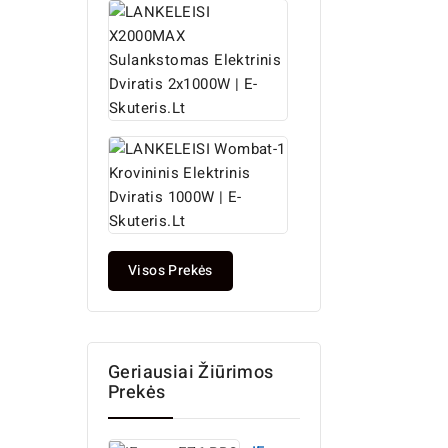
LANKELEISI
X2000MAX...
1 699,99 €
Įprasta
1 999,99 €
kaina
LANKELEISI
Wombat-1...
1 999,99 €
Įprasta
2 399,99 €
kaina
Visos Prekės
Geriausiai Žiūrimos
Prekės