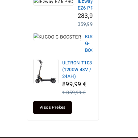
IEzway
EZ6 PRO
283,99 €
Įprasta
359,99 €
kaina
KUGOO
G-
BOOSTER
ULTRON T103
(1200W 48V /
24AH)
Įprasta
899,99 €
kaina
1 059,99 €
Visos Prekės