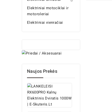

Elektriniai motociklai ir
motoroleriai
Elektriniai vienračiai
Naujos Prekės
LANKELEISI
RX600PRO...
1 799,99 €
Įprasta
2 199,99 €
kaina