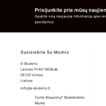
Prisijunkite prie mūsų naujien
Gaukite visą naujausią informaciją apie re
pasiūlymus
Susisiekite Su Mumis
E-Skuteris
Laisves Pr.60-1603kab.
05120 Vilnius
Lietuva
info@e-skuteris.lt
Turite Klausimų? Skambinkite
Mums