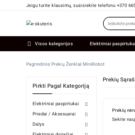
Jeigu turite klausimų, susisiekite telefonu +370 66
Visos kategorijos
Elektriniai paspirtuka

Elektriniai paspirtukai dideliais ratais
Elektriniai dviračiai su dviem varikliais
Pagrindinis
Prekių Ženklai
MiniRobot
Prekių Sąra
Pirkti Pagal Kategoriją
Elektriniai paspirtukai

Prekių nėr
Priedai / Aksesuarai

Sekite nau
Dalys

Elektriniai dviračiai