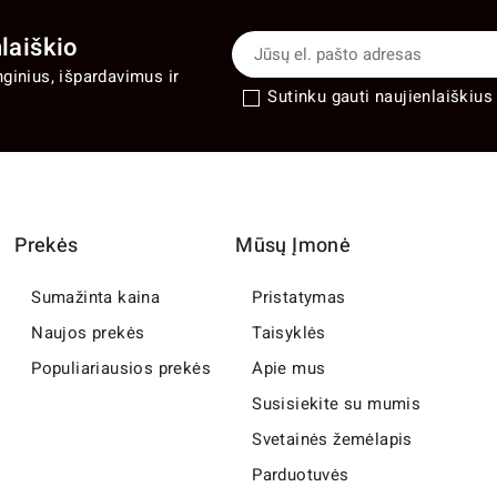
laiškio
nginius, išpardavimus ir
Sutinku gauti naujienlaiškius 
Prekės
Mūsų Įmonė
Sumažinta kaina
Pristatymas
Naujos prekės
Taisyklės
Populiariausios prekės
Apie mus
Susisiekite su mumis
Svetainės žemėlapis
Parduotuvės