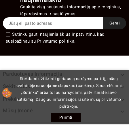
naujienlaiškio
Gaukite visą naujausią informaciją apie renginius,
išpardavimus ir pasiūlymus
Sutinku gauti naujienlaiškius ir patvirtinu, kad
susipažinau su Privatumo politika.
Parduotuvės Informacija

Siekdami užtikrinti geriausią naršymo patirtį, mūsų
svetainėje naudojame slapukus (cookies). Spustelėdami
Sekite Mus

„Sutinku“ arba toliau naršydami, patvirtinate savo
Prekės
sutikimą. Daugiau informacijos rasite mūsų privatumo

politikoje.
Mūsų Įmonė

Priimti
cp