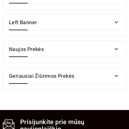
Left Banner

Naujos Prekės

Geriausiai Žiūrimos Prekės

Prisijunkite prie mūsų