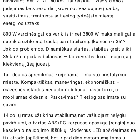
nuvažiuoti net iki 70–80 km. Tai reiškia – visos dienos
judėjimas be streso dėl įkrovimo. Važiuojate į darbą,
susitikimus, treniruotę ar tiesiog tyrinėjate miestą –
energijos užteks.
800 W vardinės galios variklis ir net 3800 W maksimali galia
suteikia užtikrintą trauką bei stabilumą. Įkalnės iki 35°?
Jokios problemos. Dinamiškas startas, stabilus greitis iki
35 km/h ir puikus balansas – tai vienratis, kuris reaguoja į
kiekvieną jūsų judesį.
Tai idealus sprendimas kurjeriams ir maisto pristatymui
mieste. Kompaktiškas, manevringas, ekonomiškas –
mažesnės išlaidos nei automobiliui ar paspirtukui, o
mobilumas didesnis. Parkavimas? Tiesiog pasiimate su
savimi.
14 colių ratas užtikrina stabilumą net važiuojant nelygiu
paviršiumi, o tvirtas ABS+PC korpusas apsaugo įrenginį nuo
kasdienio naudojimo iššūkių. Modernus LED apšvietimas ne
tik atrodo įspūdingai, bet ir padidina matomumą tamsiu