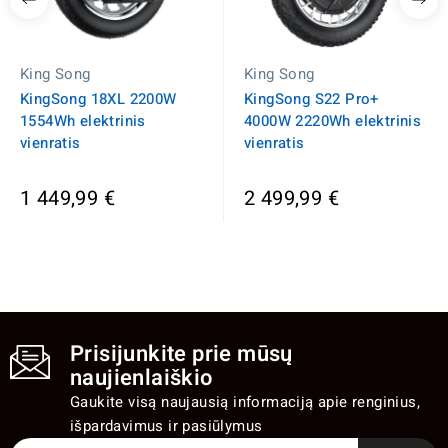
King Song
King Song
KingSong 18XL 2200W
KingSong S22 Pro+
1554Wh elektrinis
4000W 2220Wh elektrinis
vienratis
vienratis
1 449,99 €
2 499,99 €
Prisijunkite prie mūsų
naujienlaiškio
Gaukite visą naujausią informaciją apie renginius,
išpardavimus ir pasiūlymus