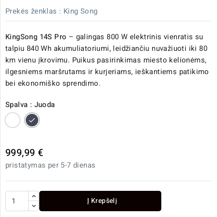
Prekės ženklas :
King Song
KingSong 14S Pro
– galingas 800 W elektrinis vienratis su
talpiu 840 Wh akumuliatoriumi, leidžiančiu nuvažiuoti iki 80
km vienu įkrovimu. Puikus pasirinkimas miesto kelionėms,
ilgesniems maršrutams ir kurjeriams, ieškantiems patikimo
bei ekonomiško sprendimo.
Spalva : Juoda
Balta
Juoda
999,99 €
pristatymas per 5-7 dienas
Į Krepšelį