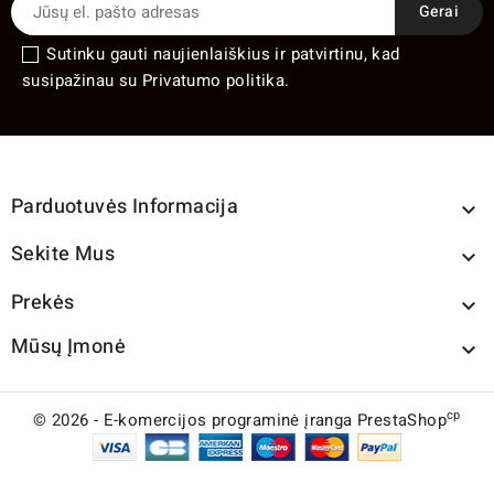
Sutinku gauti naujienlaiškius ir patvirtinu, kad
susipažinau su Privatumo politika.
Parduotuvės Informacija

Sekite Mus

Prekės

Mūsų Įmonė

cp
© 2026 - E-komercijos programinė įranga PrestaShop