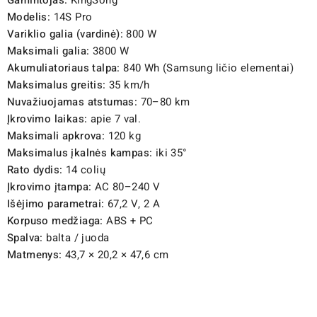
Modelis:
14S Pro
Variklio galia (vardinė):
800 W
Maksimali galia:
3800 W
Akumuliatoriaus talpa:
840 Wh (Samsung ličio elementai)
Maksimalus greitis:
35 km/h
Nuvažiuojamas atstumas:
70–80 km
Įkrovimo laikas:
apie 7 val.
Maksimali apkrova:
120 kg
Maksimalus įkalnės kampas:
iki 35°
Rato dydis:
14 colių
Įkrovimo įtampa:
AC 80–240 V
Išėjimo parametrai:
67,2 V, 2 A
Korpuso medžiaga:
ABS + PC
Spalva:
balta / juoda
Matmenys:
43,7 × 20,2 × 47,6 cm