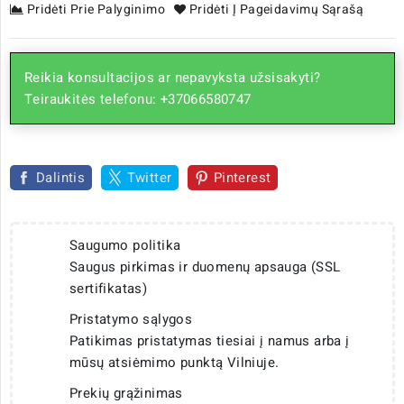
Pridėti Prie Palyginimo
Pridėti Į Pageidavimų Sąrašą
Reikia konsultacijos ar nepavyksta užsisakyti?
Teiraukitės telefonu: +37066580747
Dalintis
Twitter
Pinterest
Saugumo politika
Saugus pirkimas ir duomenų apsauga (SSL
sertifikatas)
Pristatymo sąlygos
Patikimas pristatymas tiesiai į namus arba į
mūsų atsiėmimo punktą Vilniuje.
Prekių grąžinimas