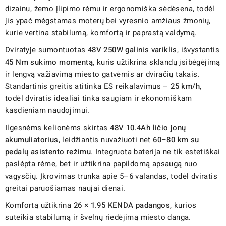
dizainu, žemo įlipimo rėmu ir ergonomiška sėdėsena, todėl
jis ypač mėgstamas moterų bei vyresnio amžiaus žmonių,
kurie vertina stabilumą, komfortą ir paprastą valdymą.
Dviratyje sumontuotas
48V 250W galinis variklis
, išvystantis
45 Nm sukimo momentą
, kuris užtikrina sklandų įsibėgėjimą
ir lengvą važiavimą miesto gatvėmis ar dviračių takais.
Standartinis greitis atitinka ES reikalavimus –
25 km/h
,
todėl dviratis idealiai tinka saugiam ir ekonomiškam
kasdieniam naudojimui.
Ilgesnėms kelionėms skirtas
48V 10.4Ah ličio jonų
akumuliatorius
, leidžiantis nuvažiuoti net
60–80 km su
pedalų asistento režimu
. Integruota baterija ne tik estetiškai
paslėpta rėme, bet ir užtikrina papildomą apsaugą nuo
vagysčių. Įkrovimas trunka apie 5–6 valandas, todėl dviratis
greitai paruošiamas naujai dienai.
Komfortą užtikrina
26 × 1.95 KENDA padangos
, kurios
suteikia stabilumą ir švelnų riedėjimą miesto danga.