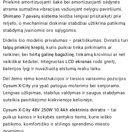
Priekinė amortizuojanti šakė bei amortizuojanti sėdynės
atrama sumažina vibracijas važiuojant nelygiu paviršiumi.
Shimano 7 pavarų sistema
leidžia lengvai prisitaikyti prie
reljefo, o mechaniniai diskiniai stabdžiai užtikrina patikimą
stabdymą įvairiomis oro sąlygomis.
Didelis šio modelio privalumas – praktiškumas. Dviratis turi
talpų priekinį krepšį
, kuris puikiai tinka pirkiniams ar
rankinei, bei
tvirtą galinę bagažinę
, tinkamą kroviniui ar net
vaikiškai kėdutei. Integruotas
LCD ekranas
rodo greitį,
baterijos lygį ir nuvažiuotą atstumą realiu laiku.
Dėl žemo rėmo konstrukcijos ir tiesios vairavimo pozicijos
Cysum X-City
yra ypač patogus moterims bei senjorams.
Lengvas užlipimas, stabilus valdymas ir saugus stabdymas
suteikia pasitikėjimo kiekvienoje kelionėje.
Cysum X-City 48V 250W 10.4Ah elektrinis dviratis
– tai
puikus kainos ir kokybės santykis tiems, kurie ieško
patikimo, komfortiško ir stilingo sprendimo miesto
gyvenimui.