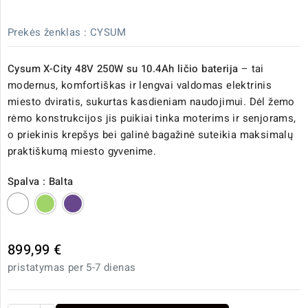
Prekės ženklas :
CYSUM
Cysum X-City 48V 250W su 10.4Ah ličio baterija
– tai
modernus, komfortiškas ir lengvai valdomas elektrinis
miesto dviratis, sukurtas kasdieniam naudojimui. Dėl žemo
rėmo konstrukcijos jis puikiai tinka moterims ir senjorams,
o priekinis krepšys bei galinė bagažinė suteikia maksimalų
praktiškumą miesto gyvenime.
Spalva : Balta
Balta
Žalia
Violetinė
899,99 €
pristatymas per 5-7 dienas