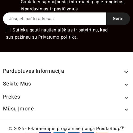
Gaukite visą naujausią informaciją apie renginius,
išpardavimus ir pasiūlymus
Sutinku gauti naujienlaiškius ir patvirtinu, kad
susipažinau su Privatumo politika.
Parduotuvės Informacija

Sekite Mus

Prekės

Mūsų Įmonė

cp
© 2026 - E-komercijos programinė įranga PrestaShop