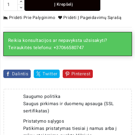
Į Krepšelį
Pridėti Prie Palyginimo
Pridėti Į Pageidavimų Sąrašą
Reikia konsultacijos ar nepavyksta užsisakyti?
Teiraukitės telefonu: +37066580747
Dalintis
Twitter
Pinterest
Saugumo politika
Saugus pirkimas ir duomenų apsauga (SSL
sertifikatas)
Pristatymo sąlygos
Patikimas pristatymas tiesiai į namus arba į