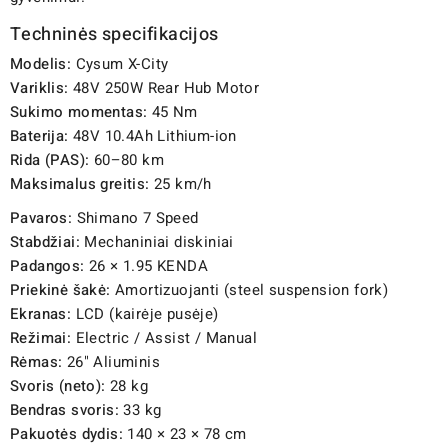
Techninės specifikacijos
Modelis:
Cysum X-City
Variklis:
48V 250W Rear Hub Motor
Sukimo momentas:
45 Nm
Baterija:
48V 10.4Ah Lithium-ion
Rida (PAS):
60–80 km
Maksimalus greitis:
25 km/h
Pavaros:
Shimano 7 Speed
Stabdžiai:
Mechaniniai diskiniai
Padangos:
26 × 1.95 KENDA
Priekinė šakė:
Amortizuojanti (steel suspension fork)
Ekranas:
LCD (kairėje pusėje)
Režimai:
Electric / Assist / Manual
Rėmas:
26" Aliuminis
Svoris (neto):
28 kg
Bendras svoris:
33 kg
Pakuotės dydis:
140 × 23 × 78 cm